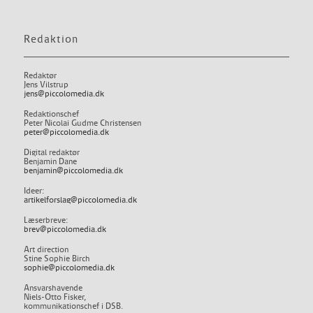
Redaktion
Redaktør
Jens Vilstrup
jens@piccolomedia.dk
Redaktionschef
Peter Nicolai Gudme Christensen
peter@piccolomedia.dk
Digital redaktør
Benjamin Dane
benjamin@piccolomedia.dk
Ideer:
artikelforslag@piccolomedia.dk
Læserbreve:
brev@piccolomedia.dk
Art direction
Stine Sophie Birch
sophie@piccolomedia.dk
Ansvarshavende
Niels-Otto Fisker,
kommunikationschef i DSB.