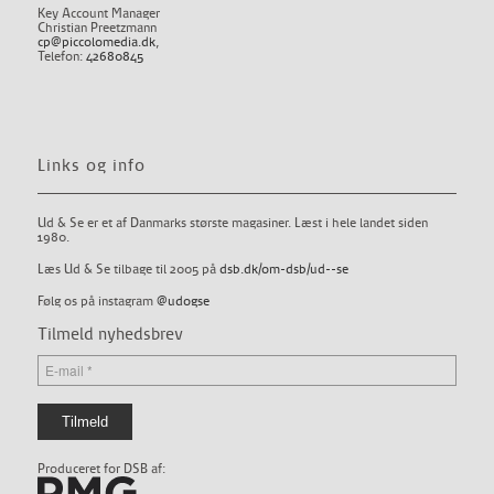
Key Account Manager
Christian Preetzmann
cp@piccolomedia.dk
,
Telefon:
42680845
Links og info
Ud & Se er et af Danmarks største magasiner. Læst i hele landet siden
1980.
Læs Ud & Se tilbage til 2005 på
dsb.dk/om-dsb/ud--se
Følg os på instagram
@udogse
Tilmeld nyhedsbrev
Produceret for DSB af: