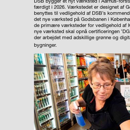
DSB bygger et nyt værksted i Aarhus-forstad
færdigt i 2026. Værkstedet er designet af 
benyttes til vedligehold af DSB’s kommen
det nye værksted på Godsbanen i København 
de primære værksteder for vedligehold af I
nye værksted skal opnå certificeringen ’DG
der arbejdet med adskillige grønne og digita
bygninger.