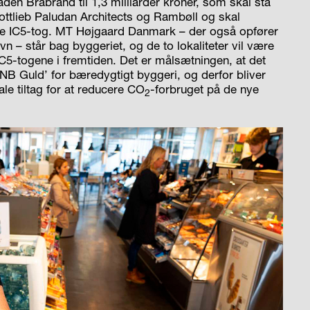
en Brabrand til 1,3 milliarder kroner, som skal stå
Gottlieb Paludan Architects og Rambøll og skal
de IC5-tog. MT Højgaard Danmark – der også opfører
– står bag byggeriet, og de to lokaliteter vil være
C5-togene i fremtiden. Det er målsætningen, at det
NB Guld’ for bæredygtigt byggeri, og derfor bliver
le tiltag for at reducere CO
-forbruget på de nye
2