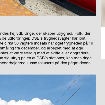
ændes højlydt. Unge, der skaber utryghed. Folk, der
å de udfordringer, DSB’s tryghedsvagter har løst,
e cirka 30 vagters indsats har øget trygheden på 19
hedsmåling fra december, og arbejdet med at øge
entes at være færdig med at skifte eller opgradere
n sig utryg på en af DSB’s stationer, kan man ringe
il medarbejderne kunne fokusere på den pågældende