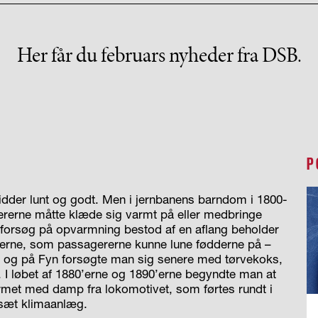
Her får du februars nyheder fra DSB.
P
idder lunt og godt. Men i jernbanens barndom i 1800-
rerne måtte klæde sig varmt på eller medbringe
 forsøg på opvarmning bestod af en aflang beholder
eerne, som passagererne kunne lune fødderne på –
nd og på Fyn forsøgte man sig senere med tørvekoks,
I løbet af 1880’erne og 1890’erne begyndte man at
rmet med damp fra lokomotivet, som førtes rundt i
ogsæt klimaanlæg.