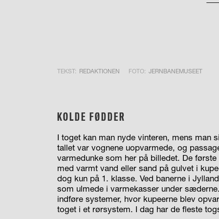
TEKST:
REDAKTIONEN
FOTO:
JERNBANEMUSEET
KOLDE FØDDER
I toget kan man nyde vinteren, mens man s
tallet var vognene uopvarmede, og passage
varmedunke som her på billedet. De første
med varmt vand eller sand på gulvet i kup
dog kun på 1. klasse. Ved banerne i Jylla
som ulmede i varmekasser under sæderne. 
indføre systemer, hvor kupeerne blev opva
toget i et rørsystem. I dag har de fleste t