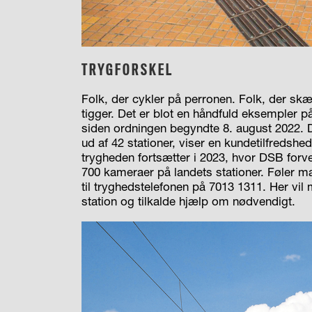
TRYGFORSKEL
Folk, der cykler på perronen. Folk, der sk
tigger. Det er blot en håndfuld eksempler p
siden ordningen begyndte 8. august 2022. D
ud af 42 stationer, viser en kundetilfreds
trygheden fortsætter i 2023, hvor DSB forv
700 kameraer på landets stationer. Føler ma
til tryghedstelefonen på 7013 1311. Her v
station og tilkalde hjælp om nødvendigt.