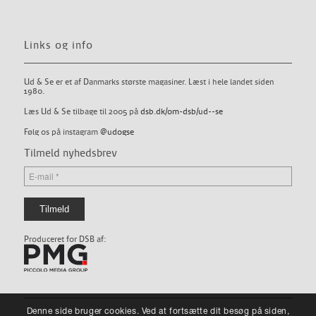
Links og info
Ud & Se er et af Danmarks største magasiner. Læst i hele landet siden
1980.
Læs Ud & Se tilbage til 2005 på
dsb.dk/om-dsb/ud--se
Følg os på instagram
@udogse
Tilmeld nyhedsbrev
Produceret for DSB af:
Denne side bruger cookies. Ved at fortsætte dit besøg på siden,