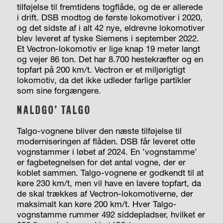
tilføjelse til fremtidens togflåde, og de er allerede
i drift. DSB modtog de første lokomotiver i 2020,
og det sidste af i alt 42 nye, eldrevne lokomotiver
blev leveret af tyske Siemens i september 2022.
Et Vectron-lokomotiv er lige knap 19 meter langt
og vejer 86 ton. Det har 8.700 hestekræfter og en
topfart på 200 km/t. Vectron er et miljørigtigt
lokomotiv, da det ikke udleder farlige partikler
som sine forgængere.
NALDGO’ TALGO
Talgo-vognene bliver den næste tilføjelse til
moderniseringen af flåden. DSB får leveret otte
vognstammer i løbet af 2024. En ’vognstamme’
er fagbetegnelsen for det antal vogne, der er
koblet sammen. Talgo-vognene er godkendt til at
køre 230 km/t, men vil have en lavere topfart, da
de skal trækkes af Vectron-lokomotiverne, der
maksimalt kan køre 200 km/t. Hver Talgo-
vognstamme rummer 492 siddepladser, hvilket er