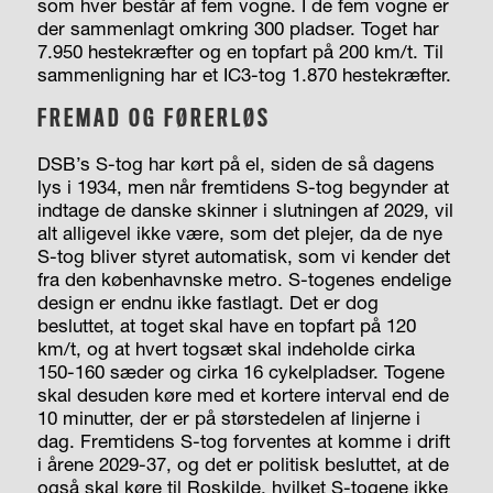
som hver består af fem vogne. I de fem vogne er
der sammenlagt omkring 300 pladser. Toget har
7.950 hestekræfter og en topfart på 200 km/t. Til
sammenligning har et IC3-tog 1.870 hestekræfter.
FREMAD OG FØRERLØS
DSB’s S-tog har kørt på el, siden de så dagens
lys i 1934, men når fremtidens S-tog begynder at
indtage de danske skinner i slutningen af 2029, vil
alt alligevel ikke være, som det plejer, da de nye
S-tog bliver styret automatisk, som vi kender det
fra den københavnske metro. S-togenes endelige
design er endnu ikke fastlagt. Det er dog
besluttet, at toget skal have en topfart på 120
km/t, og at hvert togsæt skal indeholde cirka
150-160 sæder og cirka 16 cykelpladser. Togene
skal desuden køre med et kortere interval end de
10 minutter, der er på størstedelen af linjerne i
dag. Fremtidens S-tog forventes at komme i drift
i årene 2029-37, og det er politisk besluttet, at de
også skal køre til Roskilde, hvilket S-togene ikke