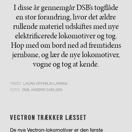
I disse år gennemgår DSB’s togflåde
en stor forandring, hvor det ældre
rullende materiel udskiftes med nye
elektrificerede lokomotiver og tog.
Hop med om bord ned ad fremtidens
jernbane, og lær de nye lokomotiver,
vogne og tog at kende.
TEKST:
LAURA OFFERLIN LARSEN
FOTO:
DSB, ANDERS CARLSEN
VECTRON TRÆKKER LÆSSET
De nye Vectron-lokomotiver er den første