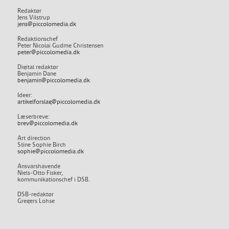
Redaktør
Jens Vilstrup
jens@piccolomedia.dk
Redaktionschef
Peter Nicolai Gudme Christensen
peter@piccolomedia.dk
Digital redaktør
Benjamin Dane
benjamin@piccolomedia.dk
Ideer:
artikelforslag@piccolomedia.dk
Læserbreve:
brev@piccolomedia.dk
Art direction
Stine Sophie Birch
sophie@piccolomedia.dk
Ansvarshavende
Niels-Otto Fisker,
kommunikationschef i DSB.
DSB-redaktør
Gregers Lohse