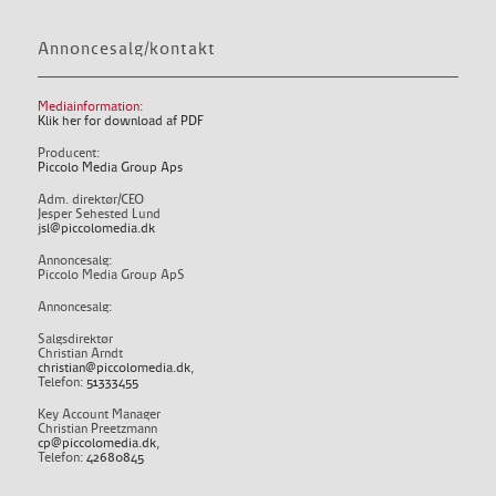
Annoncesalg/kontakt
Mediainformation:
Klik her for download af PDF
Producent:
Piccolo Media Group Aps
Adm. direktør/CEO
Jesper Sehested Lund
jsl@piccolomedia.dk
Annoncesalg:
Piccolo Media Group ApS
Annoncesalg:
Salgsdirektør
Christian Arndt
christian@piccolomedia.dk
,
Telefon:
51333455
Key Account Manager
Christian Preetzmann
cp@piccolomedia.dk
,
Telefon:
42680845