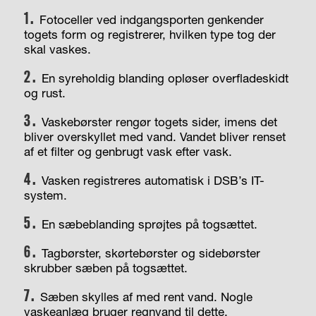
1.
Fotoceller ved indgangsporten genkender
togets form og registrerer, hvilken type tog der
skal vaskes.
2.
En syreholdig blanding opløser overfladeskidt
og rust.
3.
Vaskebørster rengør togets sider, imens det
bliver overskyllet med vand. Vandet bliver renset
af et filter og genbrugt vask efter vask.
4.
Vasken registreres automatisk i DSB’s IT-
system.
5.
En sæbeblanding sprøjtes på togsættet.
6.
Tagbørster, skørtebørster og sidebørster
skrubber sæben på togsættet.
7.
Sæben skylles af med rent vand. Nogle
vaskeanlæg
bruger regnvand til dette.