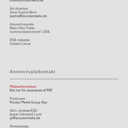
brev@piccolomedia.dk
Art direction
Stine Sophie Birch
sophie@piccolomedia.dk
Ansvarshavende
Niels-Otto Fisker,
kommunikationschef i DSB.
DSB-redaktør
Gregers Lohse
Annoncesalg/kontakt
Mediainformation:
Klik her for download af PDF
Producent:
Piccolo Media Group Aps
Adm. direktør/CEO
Jesper Sehested Lund
jsl@piccolomedia.dk
Annoncesalg: