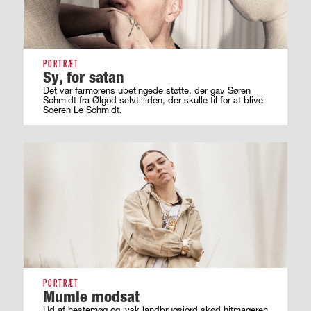
PORTRÆT
Sy, for satan
Det var farmorens ubetingede støtte, der gav Søren
Schmidt fra Ølgod selvtilliden, der skulle til for at blive
Soeren Le Schmidt.
PORTRÆT
Mumle modsat
Ud af hestemøg og jysk landbrugsjord skød hitmageren