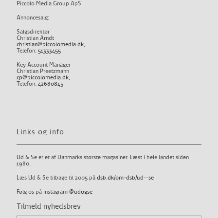
Piccolo Media Group ApS
Annoncesalg:
Salgsdirektør
Christian Arndt
christian@piccolomedia.dk
,
Telefon:
51333455
Key Account Manager
Christian Preetzmann
cp@piccolomedia.dk
,
Telefon:
42680845
Links og info
Ud & Se er et af Danmarks største magasiner. Læst i hele landet siden
1980.
Læs Ud & Se tilbage til 2005 på
dsb.dk/om-dsb/ud--se
Følg os på instagram
@udogse
Tilmeld nyhedsbrev