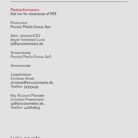
Mediainformation:
Klik her for download af PDF
Producent:
Piccolo Media Group Aps
Adm. direktør/CEO
Jesper Sehested Lund
jsl@piccolomedia.dk
Annoncesalg:
Piccolo Media Group ApS
Annoncesalg:
Salgsdirektør
Christian Arndt
christian@piccolomedia.dk
,
Telefon:
51333455
Key Account Manager
Christian Preetzmann
cp@piccolomedia.dk
,
Telefon:
42680845