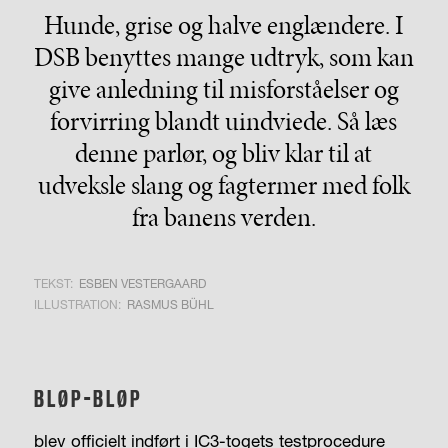
Hunde, grise og halve englændere. I
DSB benyttes mange udtryk, som kan
give anledning til misforståelser og
forvirring blandt uindviede. Så læs
denne parlør, og bliv klar til at
udveksle slang og fagtermer med folk
fra banens verden.
TEKST:
ESBEN VESTERGAARD
ILLUSTRATION:
RASMUS BÜHL
BLØP-BLØP
blev officielt indført i IC3-togets testprocedure