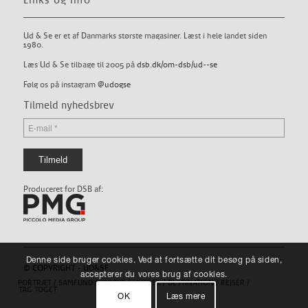
Links og info
Ud & Se er et af Danmarks største magasiner. Læst i hele landet siden
1980.
Læs Ud & Se tilbage til 2005 på
dsb.dk/om-dsb/ud--se
Følg os på instagram
@udogse
Tilmeld nyhedsbrev
Produceret for DSB af:
Denne side bruger cookies. Ved at fortsætte dit besøg på siden,
© COPYRIGHT - UD&SE
accepterer du vores brug af cookies.
PORTRÆT
SAMFUND
KULTUR
LIVSSTIL
DESTINATION
REJSER
TAG TOGET
OK
Læs mere