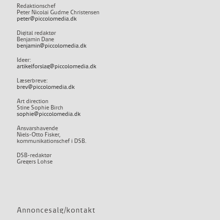
Redaktionschef
Peter Nicolai Gudme Christensen
peter@piccolomedia.dk
Digital redaktør
Benjamin Dane
benjamin@piccolomedia.dk
Ideer:
artikelforslag@piccolomedia.dk
Læserbreve:
brev@piccolomedia.dk
Art direction
Stine Sophie Birch
sophie@piccolomedia.dk
Ansvarshavende
Niels-Otto Fisker,
kommunikationschef i DSB.
DSB-redaktør
Gregers Lohse
Annoncesalg/kontakt