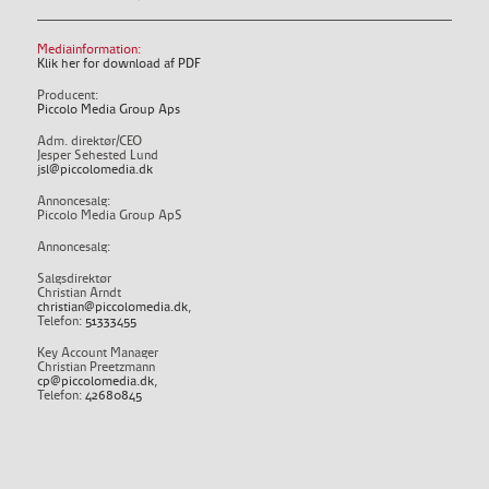
Mediainformation:
Klik her for download af PDF
Producent:
Piccolo Media Group Aps
Adm. direktør/CEO
Jesper Sehested Lund
jsl@piccolomedia.dk
Annoncesalg:
Piccolo Media Group ApS
Annoncesalg:
Salgsdirektør
Christian Arndt
christian@piccolomedia.dk
,
Telefon:
51333455
Key Account Manager
Christian Preetzmann
cp@piccolomedia.dk
,
Telefon:
42680845