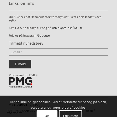
Links og info
Ud & Se er et af Danmarks største magasiner. Læst i hele landet siden
1980.
Læs Ud & Se tilbage til 2005 på
dsb.dk/om-dsb/ud--se
Følg os på instagram
@udogse
Tilmeld nyhedsbrev
Produceret for DSB af:
Denne side bruger cookies. Ved at fortsætte dit besøg på siden,
© COPYRIGHT - UD&SE
accepterer du vores brug af cookies.
PORTRÆT
SAMFUND
KULTUR
LIVSSTIL
DESTINATION
REJSER
TAG TOGET
OK
Læs mere