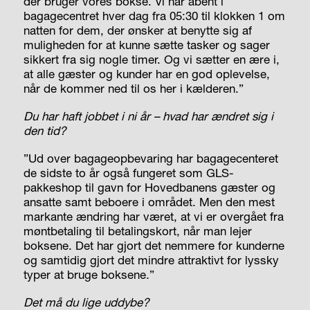
der bruger vores bokse. Vi har åbent i
bagagecentret hver dag fra 05:30 til klokken 1 om
natten for dem, der ønsker at benytte sig af
muligheden for at kunne sætte tasker og sager
sikkert fra sig nogle timer. Og vi sætter en ære i,
at alle gæster og kunder har en god oplevelse,
når de kommer ned til os her i kælderen.”
Du har haft jobbet i ni år – hvad har ændret sig i
den tid?
”Ud over bagageopbevaring har bagagecenteret
de sidste to år også fungeret som GLS-
pakkeshop til gavn for Hovedbanens gæster og
ansatte samt beboere i området. Men den mest
markante ændring har været, at vi er overgået fra
møntbetaling til betalingskort, når man lejer
boksene. Det har gjort det nemmere for kunderne
og samtidig gjort det mindre attraktivt for lyssky
typer at bruge boksene.”
Det må du lige uddybe?