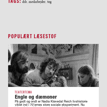
TAGS:
dsb
,
medarbejder
,
tog
POPULÆRT LÆSESTOF
TEATERTEMA
Engle og dæmoner
På godt og ondt er Nadia Kløvedal Reich livshistorie
viklet ind i 70’ernes store sociale eksperiment. Nu