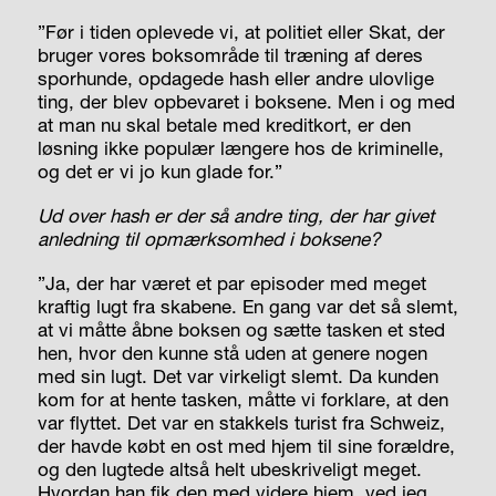
”Før i tiden oplevede vi, at politiet eller Skat, der
bruger vores boksområde til træning af deres
sporhunde, opdagede hash eller andre ulovlige
ting, der blev opbevaret i boksene. Men i og med
at man nu skal betale med kreditkort, er den
løsning ikke populær længere hos de kriminelle,
og det er vi jo kun glade for.”
Ud over hash er der så andre ting, der har givet
anledning til opmærksomhed i boksene?
”Ja, der har været et par episoder med meget
kraftig lugt fra skabene. En gang var det så slemt,
at vi måtte åbne boksen og sætte tasken et sted
hen, hvor den kunne stå uden at genere nogen
med sin lugt. Det var virkeligt slemt. Da kunden
kom for at hente tasken, måtte vi forklare, at den
var flyttet. Det var en stakkels turist fra Schweiz,
der havde købt en ost med hjem til sine forældre,
og den lugtede altså helt ubeskriveligt meget.
Hvordan han fik den med videre hjem, ved jeg