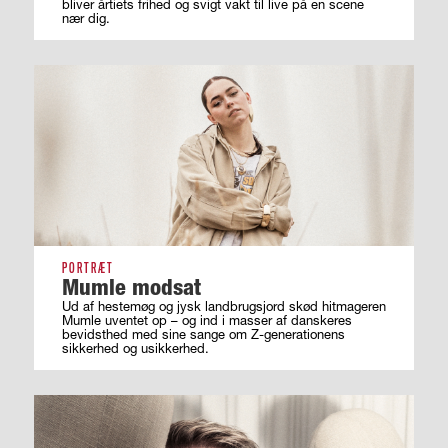
bliver årtiets frihed og svigt vakt til live på en scene
nær dig.
PORTRÆT
Mumle modsat
Ud af hestemøg og jysk landbrugsjord skød hitmageren
Mumle uventet op – og ind i masser af ­danskeres
bevidsthed med sine sange om ­Z-generationens
sikkerhed og usikkerhed.