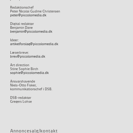
Redaktionschef
Peter Nicolai Gudme Christensen
peter@piccolomedia.dk
Digital redaktør
Benjamin Dane
benjamin@piccolomedia.dk
Ideer:
artikelforslag@piccolomedia.dk
Læserbreve:
brev@piccolomedia.dk
Art direction
Stine Sophie Birch
sophie@piccolomedia.dk
Ansvarshavende
Niels-Otto Fisker,
kommunikationschef i DSB.
DSB-redaktør
Gregers Lohse
Annoncesalg/kontakt