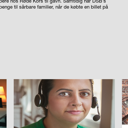
jælpere hos Røde Kors til gavn. Samtidig har DSB’s
ge til sårbare familier, når de købte en billet på