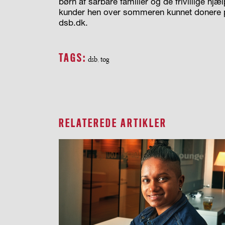
børn af sårbare familier og de frivillige h
kunder hen over sommeren kunnet donere pen
dsb.dk.
TAGS:
dsb
tog
,
RELATEREDE ARTIKLER