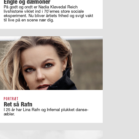
Engle og dæmoner
På godt og ondt er Nadia Kløvedal Reich
livshistorie viklet ind i 70’ernes store sociale
eksperiment. Nu bliver årtiets frihed og svigt vakt
til live på en scene nær dig.
PORTRÆT
Ret så Rafn
I 25 år har Lina Rafn og Infernal plukket danse-
æbler.