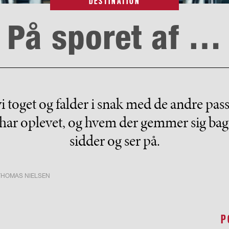
DESTINATION
På sporet af …
 toget og falder i snak med de andre pa
har oplevet, og hvem der gemmer sig bag d
sidder og ser på.
THOMAS NIELSEN
P