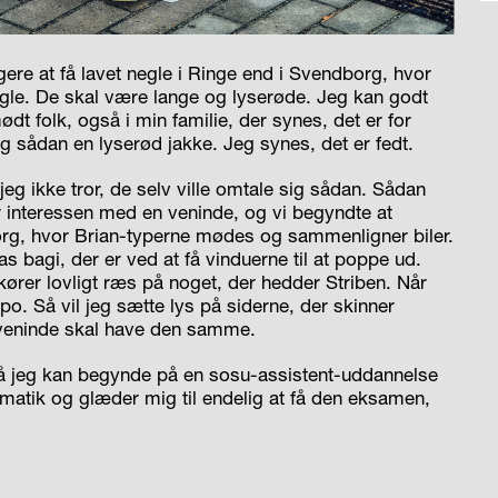
gere at få lavet negle i Ringe end i Svendborg, hvor
negle. De skal være lange og lyserøde. Jeg kan godt
ødt folk, også i min familie, der synes, det er for
 sådan en lyserød jakke. Jeg synes, det er fedt.
jeg ikke tror, de selv ville omtale sig sådan. Sådan
r interessen med en veninde, og vi begyndte at
rg, hvor Brian-typerne mødes og sammenligner biler.
 bagi, der er ved at få vinduerne til at poppe ud.
ører lovligt ræs på noget, der hedder Striben. Når
Lupo. Så vil jeg sætte lys på siderne, der skinner
veninde skal have den samme.
å jeg kan begynde på en sosu-assistent-uddannelse
ematik og glæder mig til endelig at få den eksamen,