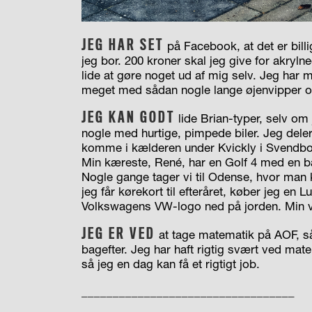
JEG HAR SET
på Facebook, at det er billi
jeg bor. 200 kroner skal jeg give for akryl
lide at gøre noget ud af mig selv. Jeg har m
meget med sådan nogle lange øjenvipper og
JEG KAN GODT
lide Brian-typer, selv om 
nogle med hurtige, pimpede biler. Jeg dele
komme i kælderen under Kvickly i Svendbo
Min kæreste, René, har en Golf 4 med en bas
Nogle gange tager vi til Odense, hvor man k
jeg får kørekort til efteråret, køber jeg en 
Volkswagens VW-logo ned på jorden. Min 
JEG ER VED
at tage matematik på AOF, s
bagefter. Jeg har haft rigtig svært ved mat
så jeg en dag kan få et rigtigt job.
__________________________________