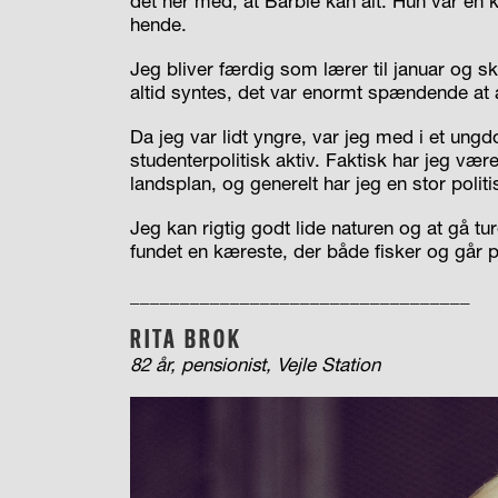
det her med, at Barbie kan alt. Hun var en 
hende.
Jeg bliver færdig som lærer til januar og s
altid syntes, det var enormt spændende at
Da jeg var lidt yngre, var jeg med i et ung
studenterpolitisk aktiv. Faktisk har jeg væ
landsplan, og generelt har jeg en stor politi
Jeg kan rigtig godt lide naturen og at gå tu
fundet en kæreste, der både fisker og går p
__________________________________
RITA BROK
82 år, pensionist, Vejle Station