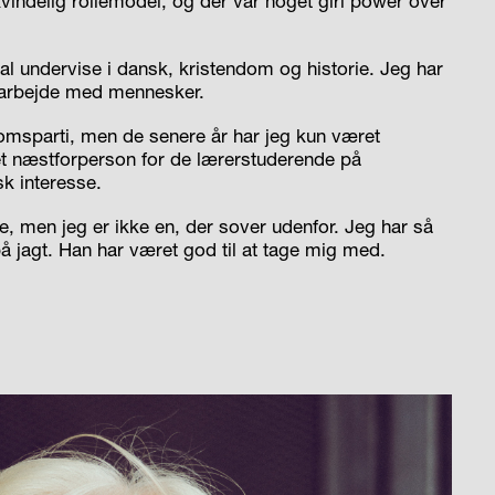
kvindelig rollemodel, og der var noget
girl power
over
kal undervise i dansk, kristendom og historie. Jeg har
 arbejde med mennesker.
domsparti, men de senere år har jeg kun været
ret næstforperson for de lærerstuderende på
sk interesse.
re, men jeg er ikke en, der sover udenfor. Jeg har så
å jagt. Han har været god til at tage mig med.