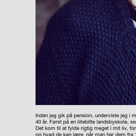
Inden jeg gik på pension, underviste jeg i 
40 år. Først på en lillebitte landsbyskole, 
Det kom til at fylde rigtig meget i mit liv, f
og hvad de kan lære, når man har dem fra 1.