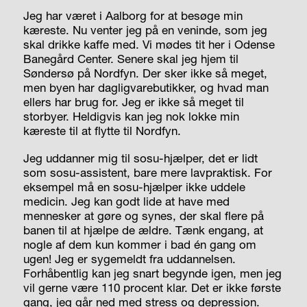
Jeg har været i Aalborg for at besøge min
kæreste. Nu venter jeg på en veninde, som jeg
skal drikke kaffe med. Vi mødes tit her i Odense
Banegård Center. Senere skal jeg hjem til
Søndersø på Nordfyn. Der sker ikke så meget,
men byen har dagligvarebutikker, og hvad man
ellers har brug for. Jeg er ikke så meget til
storbyer. Heldigvis kan jeg nok lokke min
kæreste til at flytte til Nordfyn.
Jeg uddanner mig til sosu-hjælper, det er lidt
som sosu-assistent, bare mere lavpraktisk. For
eksempel må en sosu-hjælper ikke uddele
medicin. Jeg kan godt lide at have med
mennesker at gøre og synes, der skal flere på
banen til at hjælpe de ældre. Tænk engang, at
nogle af dem kun kommer i bad én gang om
ugen! Jeg er sygemeldt fra uddannelsen.
Forhåbentlig kan jeg snart begynde igen, men jeg
vil gerne være 110 procent klar. Det er ikke første
gang, jeg går ned med stress og depression.