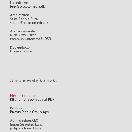
Læserbreve:
brev@piccolomedia.dk
Art direction
Stine Sophie Birch
sophie@piccolomedia.dk
Ansvarshavende
Niels-Otto Fisker,
kommunikationschef i DSB.
DSB-redaktør
Gregers Lohse
Annoncesalg/kontakt
Mediainformation:
Klik her for download af PDF
Producent:
Piccolo Media Group Aps
Adm. direktør/CEO
Jesper Sehested Lund
jsl@piccolomedia.dk