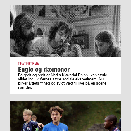
TEATERTEMA
Engle og dæmoner
På godt og ondt er Nadia Kløvedal Reich livshistorie
viklet ind i 70’ernes store sociale eksperiment. Nu
bliver årtiets frihed og svigt vakt til live på en scene
nær dig.