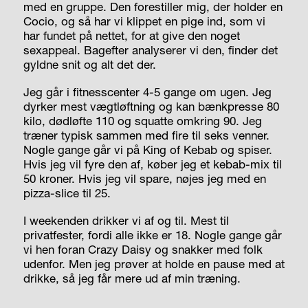
med en gruppe. Den forestiller mig, der holder en
Cocio, og så har vi klippet en pige ind, som vi
har fundet på nettet, for at give den noget
sexappeal. Bagefter analyserer vi den, finder det
gyldne snit og alt det der.
Jeg går i fitness­center 4-5 gange om ugen. Jeg
dyrker mest vægtløftning og kan bænkpresse 80
kilo, dødløfte 110 og squatte omkring 90. Jeg
træner typisk sammen med fire til seks venner.
Nogle gange går vi på King of Kebab og spiser.
Hvis jeg vil fyre den af, køber jeg et kebab-mix til
50 kroner. Hvis jeg vil spare, nøjes jeg med en
pizza-slice til 25.
I weekenden drikker vi af og til. Mest til
privatfester, fordi alle ikke er 18. Nogle gange går
vi hen foran Crazy Daisy og snakker med folk
udenfor. Men jeg prøver at holde en pause med at
drikke, så jeg får mere ud af min træning.
__________________________________