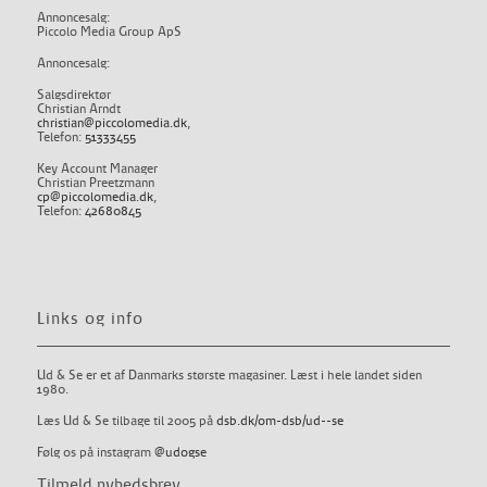
Annoncesalg:
Piccolo Media Group ApS
Annoncesalg:
Salgsdirektør
Christian Arndt
christian@piccolomedia.dk
,
Telefon:
51333455
Key Account Manager
Christian Preetzmann
cp@piccolomedia.dk
,
Telefon:
42680845
Links og info
Ud & Se er et af Danmarks største magasiner. Læst i hele landet siden
1980.
Læs Ud & Se tilbage til 2005 på
dsb.dk/om-dsb/ud--se
Følg os på instagram
@udogse
Tilmeld nyhedsbrev