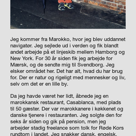
Jeg kommer fra Marokko, hvor jeg blev uddannet
navigatør. Jeg sejlede ud i verden og fik blandt
andet arbejde på et linjeskib mellem Hamborg og
New York. For 30 år siden fik jeg arbejde for
Mærsk, og de sendte mig til Svendborg. Jeg
elsker området her. Det har alt, hvad du har brug
for. Der er natur og rigeligt med mennesker og liv,
selv om det er en lille by.
Da jeg havde været her lidt, åbnede jeg en
marokkansk restaurant, Casa­blanca, med plads
til 50 gæster. Der var marokkanere i køkkenet og
danske tjenere i restauranten. Jeg solgte den for
seks år siden og gik på pension, men jeg
arbejder stadig freelance som tolk for Røde Kors
rundtom i landet. Jeg snakker dansk, engelsk,