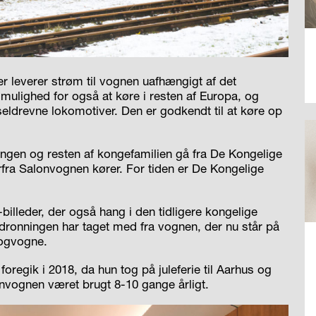
 leverer strøm til vognen uafhængigt af det
mulighed for også at køre i resten af Europa, og
ldrevne lokomotiver. Den er godkendt til at køre op
en og resten af kongefamilien gå fra De Kongelige
rfra Salonvognen kører. For tiden er De Kongelige
illeder, der også hang i den tidligere kongelige
 dronningen har taget med fra vognen, der nu står på
ogvogne.
regik i 2018, da hun tog på juleferie til Aarhus og
lonvognen været brugt 8-10 gange årligt.