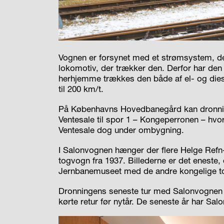
Vognen er forsynet med et strømsystem, der
lokomotiv, der trækker den. Derfor har den 
herhjemme trækkes den både af el- og diese
til 200 km/t.
På Københavns Hovedbanegård kan dronning
Ventesale til spor 1 – Kongeperronen – hvo
Ventesale dog under ombygning.
I Salonvognen hænger der flere Helge Refn-b
togvogn fra 1937. Billederne er det eneste,
Jernbanemuseet med de andre kongelige t
Dronningens seneste tur med Salonvognen fo
kørte retur før nytår. De seneste år har Sa