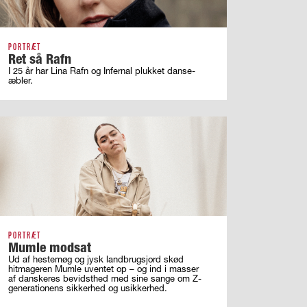
PORTRÆT
Ret så Rafn
I 25 år har Lina Rafn og Infernal plukket danse-
æbler.
PORTRÆT
Mumle modsat
Ud af hestemøg og jysk landbrugsjord skød
hitmageren Mumle uventet op – og ind i masser
af ­danskeres bevidsthed med sine sange om ­Z-
generationens sikkerhed og usikkerhed.