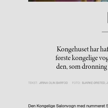
Kongehuset har haft
første kongelige vo
den, som dronning 
TEKST:
JIRINA OLIN BARFOD
FOTO:
BJARKE ØRSTED,
Den Kongelige Salonvogn med nummeret S1 v