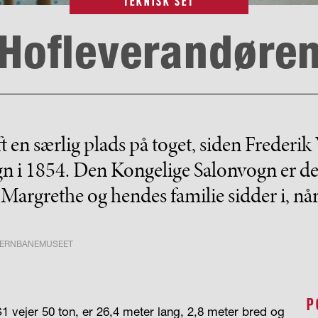
TEKNISK SET
Hofleverandøre
 en særlig plads på toget, siden Frederik
gn i 1854. Den Kongelige Salonvogn er d
Margrethe og hendes familie sidder i, nå
 JERNBANEMUSEET
P
ejer 50 ton, er 26,4 meter lang, 2,8 meter bred og