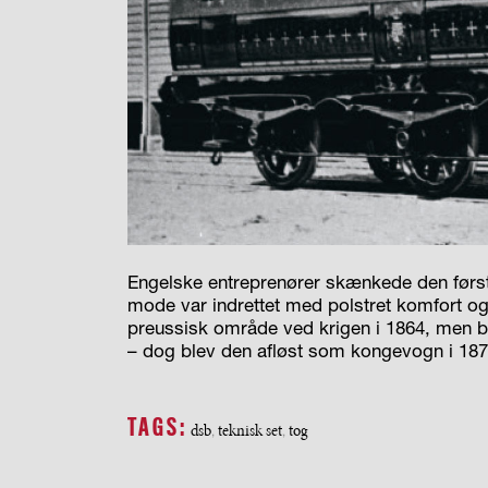
Engelske entreprenører skænkede den først
mode var indrettet med polstret komfort og
preussisk område ved krigen i 1864, men ble
– dog blev den afløst som kongevogn i 187
TAGS:
dsb
teknisk set
tog
,
,