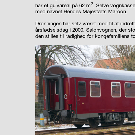
2
har et gulvareal på 62 m
. Selve vognkassen
med navnet Hendes Majestæts Maroon.
Dronningen har selv været med til at indr
årsfødselsdag i 2000. Salonvognen, der st
den stilles til rådighed for kongefamiliens t