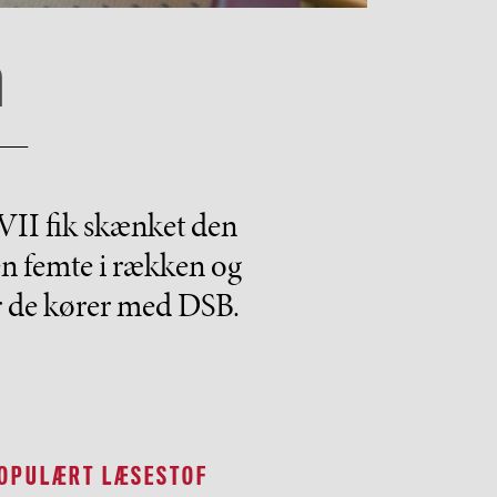
n
 VII fik skænket den
en femte i rækken og
r de kører med DSB.
OPULÆRT LÆSESTOF