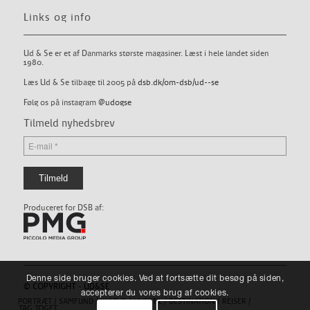
Links og info
Ud & Se er et af Danmarks største magasiner. Læst i hele landet siden
1980.
Læs Ud & Se tilbage til 2005 på
dsb.dk/om-dsb/ud--se
Følg os på instagram
@udogse
Tilmeld nyhedsbrev
Produceret for DSB af:
Denne side bruger cookies. Ved at fortsætte dit besøg på siden,
© COPYRIGHT - UD&SE
accepterer du vores brug af cookies.
PORTRÆT
SAMFUND
KULTUR
LIVSSTIL
DESTINATION
REJSER
TAG TOGET