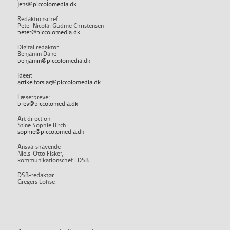
jens@piccolomedia.dk
Redaktionschef
Peter Nicolai Gudme Christensen
peter@piccolomedia.dk
Digital redaktør
Benjamin Dane
benjamin@piccolomedia.dk
Ideer:
artikelforslag@piccolomedia.dk
Læserbreve:
brev@piccolomedia.dk
Art direction
Stine Sophie Birch
sophie@piccolomedia.dk
Ansvarshavende
Niels-Otto Fisker,
kommunikationschef i DSB.
DSB-redaktør
Gregers Lohse