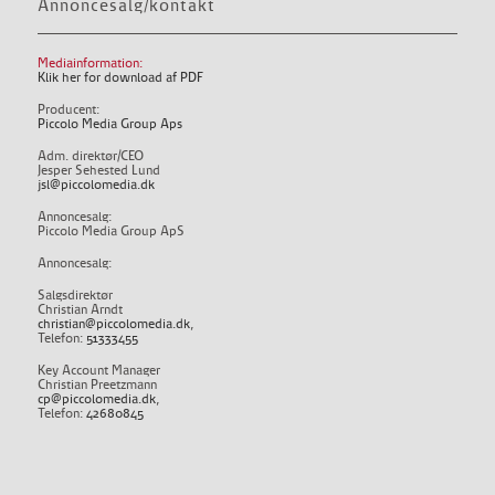
Annoncesalg/kontakt
Mediainformation:
Klik her for download af PDF
Producent:
Piccolo Media Group Aps
Adm. direktør/CEO
Jesper Sehested Lund
jsl@piccolomedia.dk
Annoncesalg:
Piccolo Media Group ApS
Annoncesalg:
Salgsdirektør
Christian Arndt
christian@piccolomedia.dk
,
Telefon:
51333455
Key Account Manager
Christian Preetzmann
cp@piccolomedia.dk
,
Telefon:
42680845