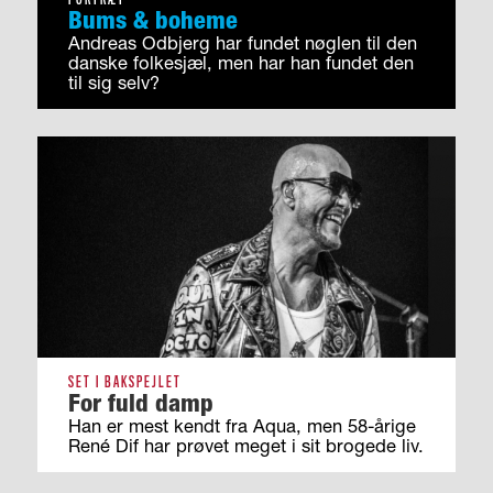
Bums & boheme
Andreas Odbjerg har fundet nøglen til den
danske folkesjæl, men har han fundet den
til sig selv?
SET I BAKSPEJLET
For fuld damp
Han er mest kendt fra Aqua, men 58-årige
René Dif har prøvet meget i sit brogede liv.