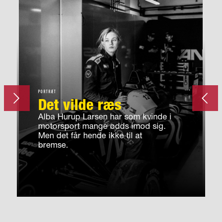
PORTRÆT
Forrige
Det vilde ræs
Alba Hurup Larsen har som kvinde i
motorsport mange odds imod sig.
Men det får hende ikke til at
bremse.