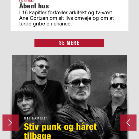
PORTRÆT
Åbent hus
I 16 kapitler fortæller arkitekt og tv-vært
Ane Cortzen om sit livs omveje og om at
turde gribe en chance.
SE MERE
SET I BAKSPEJLET
Forrige
Stiv punk og håret
tilbage