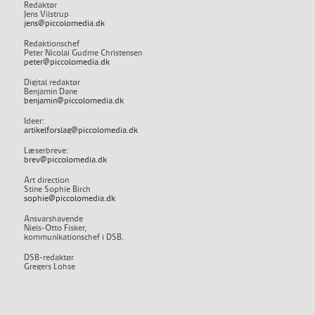
Redaktør
Jens Vilstrup
jens@piccolomedia.dk
Redaktionschef
Peter Nicolai Gudme Christensen
peter@piccolomedia.dk
Digital redaktør
Benjamin Dane
benjamin@piccolomedia.dk
Ideer:
artikelforslag@piccolomedia.dk
Læserbreve:
brev@piccolomedia.dk
Art direction
Stine Sophie Birch
sophie@piccolomedia.dk
Ansvarshavende
Niels-Otto Fisker,
kommunikationschef i DSB.
DSB-redaktør
Gregers Lohse