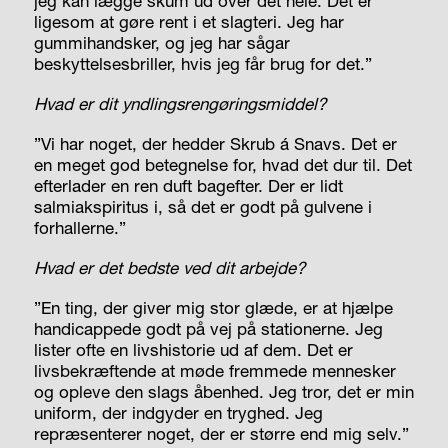
jeg kan lægge skum ud over det hele. Det er
ligesom at gøre rent i et slagteri. Jeg har
gummihandsker, og jeg har sågar
beskyttelsesbriller, hvis jeg får brug for det.”
Hvad er dit yndlingsrengøringsmiddel?
”Vi har noget, der hedder Skrub á Snavs. Det er
en meget god betegnelse for, hvad det dur til. Det
efterlader en ren duft bagefter. Der er lidt
salmiakspiritus i, så det er godt på gulvene i
forhallerne.”
Hvad er det bedste
ved dit arbejde?
”En ting, der giver mig stor glæde, er at hjælpe
handicappede godt på vej på stationerne. Jeg
lister ofte en livshistorie ud af dem. Det er
livsbekræftende at møde fremmede mennesker
og opleve den slags åbenhed. Jeg tror, det er min
uniform, der indgyder en tryghed. Jeg
repræsenterer noget, der er større end mig selv.”