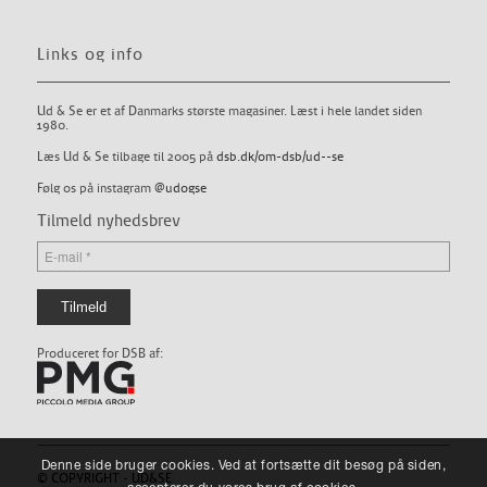
Links og info
Ud & Se er et af Danmarks største magasiner. Læst i hele landet siden
1980.
Læs Ud & Se tilbage til 2005 på
dsb.dk/om-dsb/ud--se
Følg os på instagram
@udogse
Tilmeld nyhedsbrev
Produceret for DSB af:
Denne side bruger cookies. Ved at fortsætte dit besøg på siden,
© COPYRIGHT - UD&SE