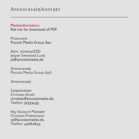
Annoncesalg/kontakt
Mediainformation:
Klik her for download af PDF
Producent:
Piccolo Media Group Aps
Adm. direktør/CEO
Jesper Sehested Lund
jsl@piccolomedia.dk
Annoncesalg:
Piccolo Media Group ApS
Annoncesalg:
Salgsdirektør
Christian Arndt
christian@piccolomedia.dk
,
Telefon:
51333455
Key Account Manager
Christian Preetzmann
cp@piccolomedia.dk
,
Telefon:
42680845