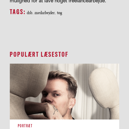
mulighed for at lave noget freelancearbejde.”
TAGS:
dsb
,
medarbejder
,
tog
POPULÆRT LÆSESTOF
PORTRÆT