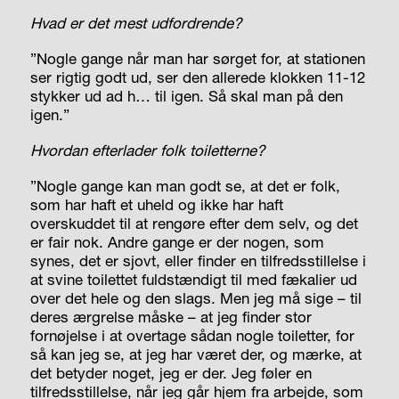
Hvad er det mest
udfordrende?
”Nogle gange når man har sørget for, at stationen
ser rigtig godt ud, ser den allerede klokken 11-12
stykker ud ad h… til igen. Så skal man på den
igen.”
Hvordan efterlader folk
toiletterne?
”Nogle gange kan man godt se, at det er folk,
som har haft et uheld og ikke har haft
overskuddet til at rengøre efter dem selv, og det
er fair nok. Andre gange er der nogen, som
synes, det er sjovt, eller finder en tilfredsstillelse i
at svine toilettet fuldstændigt til med fækalier ud
over det hele og den slags. Men jeg må sige – til
deres ærgrelse måske – at jeg finder stor
fornøjelse i at overtage sådan nogle toiletter, for
så kan jeg se, at jeg har været der, og mærke, at
det betyder noget, jeg er der. Jeg føler en
tilfredsstillelse, når jeg går hjem fra arbejde, som