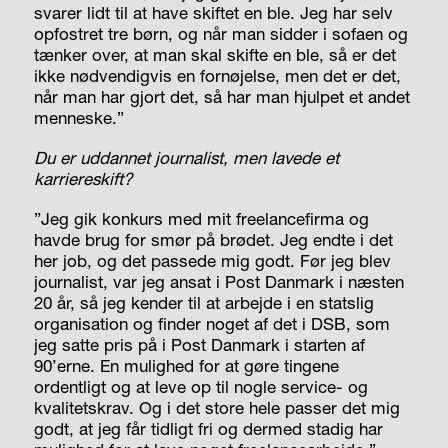
svarer lidt til at have skiftet en ble. Jeg har selv
opfostret tre børn, og når man sidder i sofaen og
tænker over, at man skal skifte en ble, så er det
ikke nødvendigvis en fornøjelse, men det er det,
når man har gjort det, så har man hjulpet et andet
menneske.”
Du er uddannet journalist, men lavede et
karriereskift?
”Jeg gik konkurs med mit freelancefirma og
havde brug for smør på brødet. Jeg endte i det
her job, og det passede mig godt. Før jeg blev
journalist, var jeg ansat i Post Danmark i næsten
20 år, så jeg kender til at arbejde i en statslig
organisation og finder noget af det i DSB, som
jeg satte pris på i Post Danmark i starten af
90’erne. En mulighed for at gøre tingene
ordentligt og at leve op til nogle service- og
kvalitetskrav. Og i det store hele passer det mig
godt, at jeg får tidligt fri og dermed stadig har