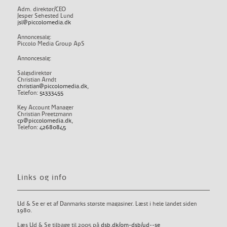
Adm. direktør/CEO
Jesper Sehested Lund
jsl@piccolomedia.dk
Annoncesalg:
Piccolo Media Group ApS
Annoncesalg:
Salgsdirektør
Christian Arndt
christian@piccolomedia.dk
,
Telefon:
51333455
Key Account Manager
Christian Preetzmann
cp@piccolomedia.dk
,
Telefon:
42680845
Links og info
Ud & Se er et af Danmarks største magasiner. Læst i hele landet siden
1980.
Læs Ud & Se tilbage til 2005 på
dsb.dk/om-dsb/ud--se