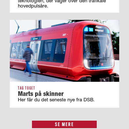
teknologien, der våger over den trafikale
hovedpulsåre.
TAG TOGET
Marts på skinner
Her får du det seneste nye fra DSB.
SE MERE