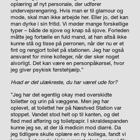
oplæring af nyt personale, der udfører
undervejsrengøring. Hvis man er til glamour og
mode, skal man ikke arbejde her. Eller jo, det kan
man dyrke i sin fritid. Vi møder mange forskellige
typer – både de sjove og knap så sjove. Forleden
måtte jeg fortælle en fuld mand, at han altså ikke
kunne stå og tisse på perronen, når der nu er et
fint og rengjort toilet på stationen. Jeg har også
ansvaret for mine kolleger, når der sker noget
alvorligt. Det kan være en personpåkørsel, hvor
jeg giver psykisk førstehjælp.”
Hvad er det ulækreste, du har været ude for?
”Jeg har det egentlig okay med overskidte
toiletter og urin på væggene. Men jeg har
oplevet, at toilettet her på Næstved Station var
stoppet. Vandet stod helt op til kanten, og det
flød med afføring og toiletpapir. I skraldespanden
kunne jeg se, at der lå medicin mod diarré. Da
jeg tidligere skulle oplære en ny kollega, fandt vi