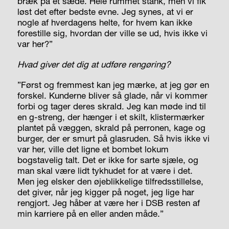
bræk på et sæde. Hele rummet stank, men vi fik
løst det efter bedste evne. Jeg synes, at vi er
nogle af hverdagens helte, for hvem kan ikke
forestille sig, hvordan der ville se ud, hvis ikke vi
var her?”
Hvad giver det dig at udføre rengøring?
”Først og fremmest kan jeg mærke, at jeg gør en
forskel. Kunderne bliver så glade, når vi kommer
forbi og tager deres skrald. Jeg kan møde ind til
en g-streng, der hænger i et skilt, klistermærker
plantet på væggen, skrald på perronen, kage og
burger, der er smurt på glasruden. Så hvis ikke vi
var her, ville det ligne et bombet lokum
bogstavelig talt. Det er ikke for sarte sjæle, og
man skal være lidt tykhudet for at være i det.
Men jeg elsker den øjeblikkelige tilfredsstillelse,
det giver, når jeg kigger på noget, jeg lige har
rengjort. Jeg håber at være her i DSB resten af
min karriere på en eller anden måde.”