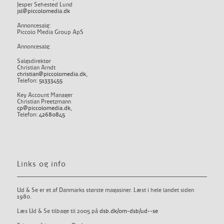
Jesper Sehested Lund
jsl@piccolomedia.dk
Annoncesalg:
Piccolo Media Group ApS
Annoncesalg:
Salgsdirektør
Christian Arndt
christian@piccolomedia.dk
,
Telefon:
51333455
Key Account Manager
Christian Preetzmann
cp@piccolomedia.dk
,
Telefon:
42680845
Links og info
Ud & Se er et af Danmarks største magasiner. Læst i hele landet siden
1980.
Læs Ud & Se tilbage til 2005 på
dsb.dk/om-dsb/ud--se