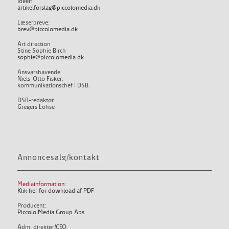
Ideer:
artikelforslag@piccolomedia.dk
Læserbreve:
brev@piccolomedia.dk
Art direction
Stine Sophie Birch
sophie@piccolomedia.dk
Ansvarshavende
Niels-Otto Fisker,
kommunikationschef i DSB.
DSB-redaktør
Gregers Lohse
Annoncesalg/kontakt
Mediainformation:
Klik her for download af PDF
Producent:
Piccolo Media Group Aps
Adm. direktør/CEO