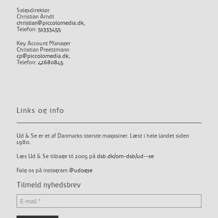
Salgsdirektør
Christian Arndt
christian@piccolomedia.dk
,
Telefon:
51333455
Key Account Manager
Christian Preetzmann
cp@piccolomedia.dk
,
Telefon:
42680845
Links og info
Ud & Se er et af Danmarks største magasiner. Læst i hele landet siden
1980.
Læs Ud & Se tilbage til 2005 på
dsb.dk/om-dsb/ud--se
Følg os på instagram
@udogse
Tilmeld nyhedsbrev