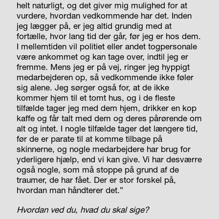
helt naturligt, og det giver mig mulighed for at
vurdere, hvordan vedkommende har det. Inden
jeg lægger på, er jeg altid grundig med at
fortælle, hvor lang tid der går, før jeg er hos dem.
I mellemtiden vil politiet eller andet togpersonale
være ankommet og kan tage over, indtil jeg er
fremme. Mens jeg er på vej, ringer jeg hyppigt
medarbejderen op, så vedkommende ikke føler
sig alene. Jeg sørger også for, at de ikke
kommer hjem til et tomt hus, og i de fleste
tilfælde tager jeg med dem hjem, drikker en kop
kaffe og får talt med dem og deres pårørende om
alt og intet. I nogle tilfælde tager det længere tid,
før de er parate til at komme tilbage på
skinnerne, og nogle medarbejdere har brug for
yderligere hjælp, end vi kan give. Vi har desværre
også nogle, som må stoppe på grund af de
traumer, de har fået. Der er stor forskel på,
hvordan man håndterer det.”
Hvordan ved du, hvad du skal sige?