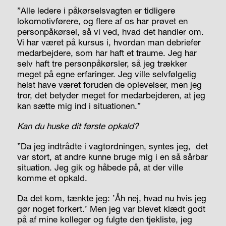
”Alle ledere i påkørselsvagten er tidligere
lokomotivførere, og flere af os har prøvet en
personpåkørsel, så vi ved, hvad det handler om.
Vi har været på kursus i, hvordan man debriefer
medarbejdere, som har haft et traume. Jeg har
selv haft tre personpåkørsler, så jeg trækker
meget på egne erfaringer. Jeg ville selvfølgelig
helst have været foruden de oplevelser, men jeg
tror, det betyder meget for medarbejderen, at jeg
kan sætte mig ind i situationen.”
Kan du huske dit
første opkald?
”Da jeg indtrådte i vagtordningen, syntes jeg,
det
var stort, at andre kunne bruge mig i en så sårbar
situation. Jeg gik og håbede på, at der ville
komme et opkald.
Da det kom, tænkte jeg: ’Åh nej, hvad nu hvis jeg
gør noget forkert.’ Men jeg var blevet klædt godt
på af mine kolleger og fulgte den tjekliste, jeg