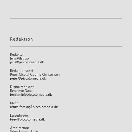
Redaktion
Redaktør
Jens Vilstrup
jens@piccolomedia.dk
Redaktionschef
Peter Nicolai Gudme Christensen
peter@piccolomedia.dk
Digital redaktør
Benjamin Dane
benjamin@piccolomedia.dk
Ideer:
artikelforslag@piccolomedia.dk
Læserbreve:
brev@piccolomedia.dk
Art direction
Stine Sophie Birch