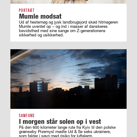
PORTRÆT
Mumle modsat
Ud af hestemøg og jysk landbrugsjord skød hitmageren
Mumle uventet op – og ind i masser af ­danskeres
bevidsthed med sine sange om ­Z-generationens
sikkerhed og usikkerhed.
SAMFUND
I morgen står solen op i vest
På den 600 kilometer lange rute fra Kyiv til den polske
grænseby Przemysl mødte Ud & Se seks ukrainere,
som falder i søvn med risiko for luftalarm.