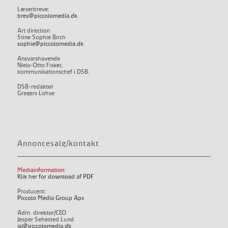
Læserbreve:
brev@piccolomedia.dk
Art direction
Stine Sophie Birch
sophie@piccolomedia.dk
Ansvarshavende
Niels-Otto Fisker,
kommunikationschef i DSB.
DSB-redaktør
Gregers Lohse
Annoncesalg/kontakt
Mediainformation:
Klik her for download af PDF
Producent:
Piccolo Media Group Aps
Adm. direktør/CEO
Jesper Sehested Lund
jsl@piccolomedia.dk