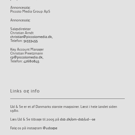
Annoncesalg:
Piccolo Media Group ApS
Annoncesalg:
Salgsdirektør
Christian Arndt
christian@piccolomedia.dk
,
Telefon:
51333455
Key Account Manager
Christian Preetzmann
cp@piccolomedia.dk
,
Telefon:
42680845
Links og info
Ud & Se er et af Danmarks største magasiner. Læst i hele landet siden
1980.
Læs Ud & Se tilbage til 2005 på
dsb.dk/om-dsb/ud--se
Følg os på instagram
@udogse