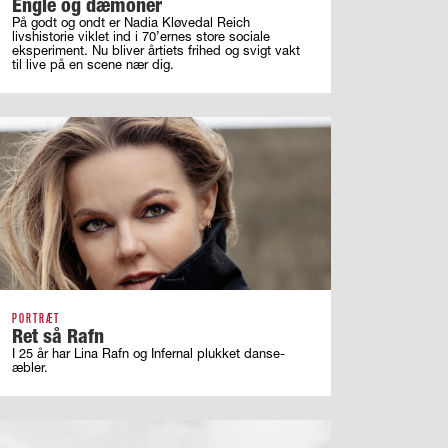
Engle og dæmoner
På godt og ondt er Nadia Kløvedal Reich
livshistorie viklet ind i 70’ernes store sociale
eksperiment. Nu bliver årtiets frihed og svigt vakt
til live på en scene nær dig.
PORTRÆT
Ret så Rafn
I 25 år har Lina Rafn og Infernal plukket danse-
æbler.