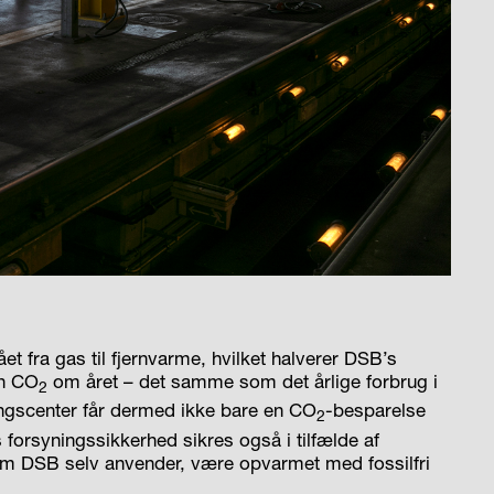
t fra gas til fjernvarme, hvilket halverer DSB’s
on CO
om året – det samme som det årlige forbrug i
2
ngscenter får dermed ikke bare en CO
-besparelse
2
orsyningssikkerhed sikres også i tilfælde af
om DSB selv anvender, være opvarmet med fossilfri