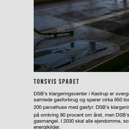
TONSVIS SPARET
DSB’s klargøringscenter i Kastrup er overgåe
samlede gasforbrug og sparer cirka 650 t
200 parcelhuse med gasfyr. DSB’s klargøri
på omkring 80 procent om året, men DSB’s f
gasmangel. I 2030 skal alle ejendomme, s
energikilder.