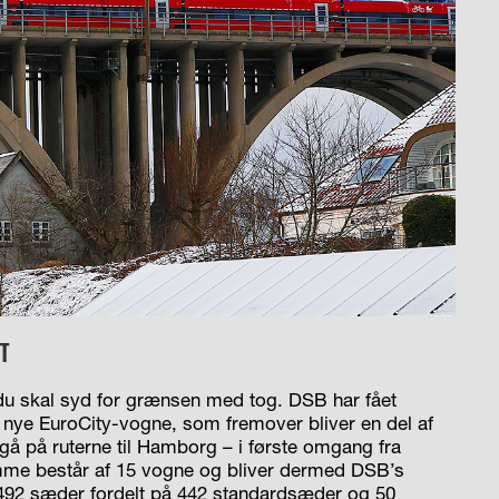
T
is du skal syd for grænsen med tog. DSB har fået
 nye EuroCity-vogne, som fremover bliver en del af
gå på ruterne til Hamborg – i første omgang fra
me består af 15 vogne og bliver dermed DSB’s
92 sæder fordelt på 442 standardsæder og 50