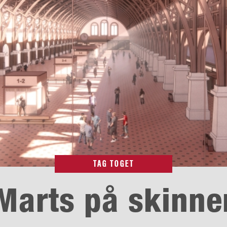
TAG TOGET
Marts på skinne