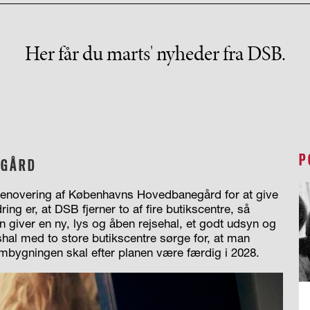
Her får du marts' nyheder fra DSB.
P
EGÅRD
renovering af Københavns Hovedbanegård for at give
ing er, at DSB fjerner to af fire butikscentre, så
n giver en ny, lys og åben rejsehal, et godt udsyn og
kshal med to store butikscentre sørge for, at man
 Ombygningen skal efter planen være færdig i 2028.