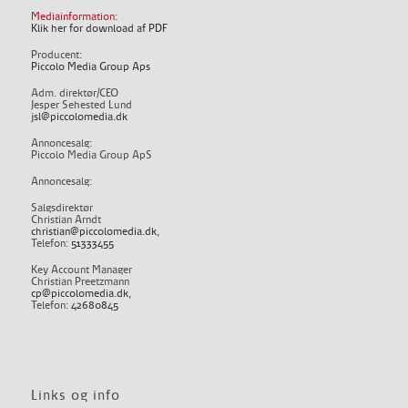
Mediainformation:
Klik her for download af PDF
Producent:
Piccolo Media Group Aps
Adm. direktør/CEO
Jesper Sehested Lund
jsl@piccolomedia.dk
Annoncesalg:
Piccolo Media Group ApS
Annoncesalg:
Salgsdirektør
Christian Arndt
christian@piccolomedia.dk
,
Telefon:
51333455
Key Account Manager
Christian Preetzmann
cp@piccolomedia.dk
,
Telefon:
42680845
Links og info