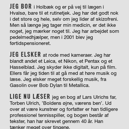
JEG BOR
i Holbæk og er på vej til lægen i
Hvalsø, bare til et rutinetjek. Jeg har det godt nok
i det store og hele, selv om jeg lider af skizofreni.
Men så længe jeg tager min medicin, er det ikke
noget, jeg mærker noget til. Jeg har arbejdet som
pedelmedhjælper, men i 2001 blev jeg
førtidspensioneret.
JEG ELSKER
at rode med kameraer. Jeg har
blandt andet et Leica, et Nikon, et Pentax og et
Hasselblad. Jeg skyder ikke digitalt, kun på film.
Ellers får jeg tiden til at gå med at høre musik og
læse. Jeg elsker meget forskellig musik, fra
Gasolin over Bob Dylan til Metallica.
LIGE NU LÆSER
jeg en bog af Lars Ulrichs far,
Torben Ulrich, ’Boldens øjne, værens ben’. Ud
over at være kunstner og forfatter er han tidligere
professionel tennisspiller, og bogen består af
tekster, han har skrevet gennem 40 år. Han
tænker meget over tingene.