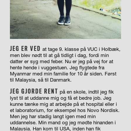
JEG ER VED
at tage 9. klasse på VUC i Holbæk,
men blev nødt til at gå tidligt i dag, fordi min
datter er syg med feber. Nu er jeg på vej for at
hente hende i vuggestuen. Jeg flygtede fra
Myanmar med min familie for 10 år siden. Først
til Malaysia, så til Danmark.
JEG GJORDE RENT
på en skole, indtil jeg fik
lyst til at uddanne mig og få et bedre job. Jeg
kunne tænke mig at arbejde på et hospital eller i
et laboratorium, for eksempel hos Novo Nordisk.
Men jeg har stadig langt igen med min
uddannelse. Min mand og jeg mødte hinanden i
Malaysia. Han kom til USA, inden han fik