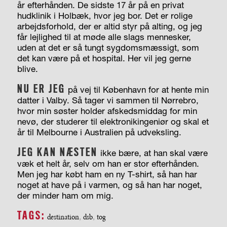
år efterhånden. De sidste 17 år på en privat
hudklinik i Holbæk, hvor jeg bor. Det er rolige
arbejdsforhold, der er altid styr på alting, og jeg
får lejlighed til at møde alle slags mennesker,
uden at det er så tungt sygdomsmæssigt, som
det kan være på et hospital. Her vil jeg gerne
blive.
NU ER JEG
på vej til København for at hente min
datter i Valby. Så tager vi sammen til Nørrebro,
hvor min søster holder afskedsmiddag for min
nevø, der studerer til elektronik­ingeniør og skal et
år til Melbourne i Australien på udveksling.
JEG KAN NÆSTEN
ikke bære, at han skal være
væk et helt år, selv om han er stor efterhånden.
Men jeg har købt ham en ny T-shirt, så han har
noget at have på i varmen, og så han har noget,
der minder ham om mig.
TAGS:
destination
,
dsb
,
tog