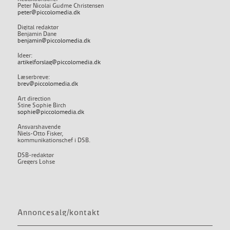
Peter Nicolai Gudme Christensen
peter@piccolomedia.dk
Digital redaktør
Benjamin Dane
benjamin@piccolomedia.dk
Ideer:
artikelforslag@piccolomedia.dk
Læserbreve:
brev@piccolomedia.dk
Art direction
Stine Sophie Birch
sophie@piccolomedia.dk
Ansvarshavende
Niels-Otto Fisker,
kommunikationschef i DSB.
DSB-redaktør
Gregers Lohse
Annoncesalg/kontakt