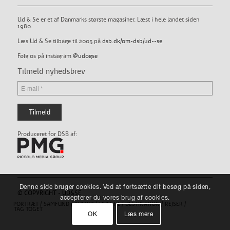
Ud & Se er et af Danmarks største magasiner. Læst i hele landet siden
1980.
Læs Ud & Se tilbage til 2005 på
dsb.dk/om-dsb/ud--se
Følg os på instagram
@udogse
Tilmeld nyhedsbrev
Produceret for DSB af:
Denne side bruger cookies. Ved at fortsætte dit besøg på siden,
© COPYRIGHT - UD&SE
accepterer du vores brug af cookies.
PORTRÆT
SAMFUND
KULTUR
LIVSSTIL
DESTINATION
REJSER
TAG TOGET
OK
Læs mere