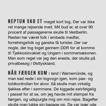
NEPTUN VAR ET
meget kort tog. Der var ikke
ret mange rejsende med. Mit bud er, at over 90
procent af passagererne skulle til Vestberlin.
Resten har været folk i embeds medfør,
forretningsfolk og ganske få turister. Der var
nogle, der tog toget gennem DDR for at komme
til Tjekkoslovakiet og Ungarn i sommersæsonen.
Men som regel var jeg den eneste, der skulle på
privatbesøg i Østtyskland.
NÅR FÆRGEN KOM
i land i Warne­münde, og
man sad nede i sin togvogn igen, kom pas- og
toldkontrollen for alvor. Så skulle man virkelig
tjekkes efter i sømmene. De kiggede selvfølgelig
i passet for at se, om jeg havde mit stempel fra
færgen, og udspurgte mig om min rejse. Bagefter
skulle man lukke sin bagage op. De var især ude