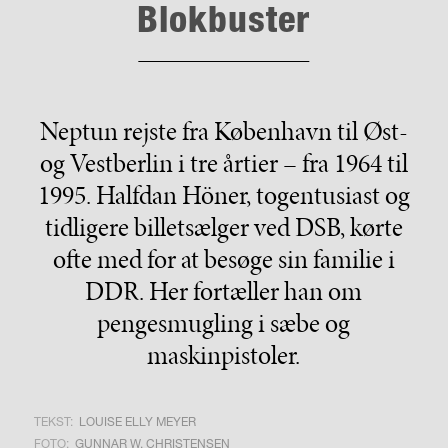
Blokbuster
Neptun rejste fra København til Øst-
og Vestberlin i tre årtier – fra 1964 til
1995. Halfdan Höner, togentusiast og
tidligere billetsælger ved DSB, kørte
ofte med for at besøge sin familie i
DDR. Her fortæller han om
pengesmugling i sæbe og
maskinpistoler.
TEKST:
LOUISE ELLY MEYER
FOTO:
GUNNAR W. CHRISTENSEN