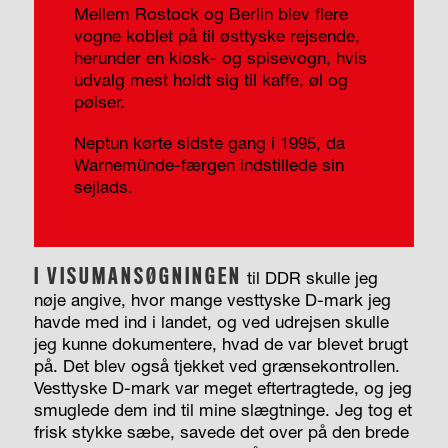
Mellem Rostock og Berlin blev flere
vogne koblet på til østtyske rejsende,
herunder en kiosk- og spisevogn, hvis
udvalg mest holdt sig til kaffe, øl og
pølser.
Neptun kørte sidste gang i 1995, da
Warnemünde-færgen indstillede sin
sejlads.
I VISUMANSØGNINGEN
til DDR skulle jeg
nøje angive, hvor mange vesttyske D-mark jeg
havde med ind i landet, og ved udrejsen skulle
jeg kunne dokumentere, hvad de var blevet brugt
på. Det blev også tjekket ved grænsekontrollen.
Vesttyske D-mark var meget eftertragtede, og jeg
smuglede dem ind til mine slægtninge. Jeg tog et
frisk stykke sæbe, savede det over på den brede