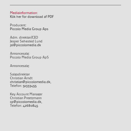
Mediainformation:
Klik her for download af PDF
Producent:
Piccolo Media Group Aps
Adm. direktør/CEO
Jesper Sehested Lund
jsl@piccolomedia.dk
Annoncesalg:
Piccolo Media Group ApS
Annoncesalg:
Salgsdirektør
Christian Arndt
christian@piccolomedia.dk
,
Telefon:
51333455
Key Account Manager
Christian Preetzmann
cp@piccolomedia.dk
,
Telefon:
42680845