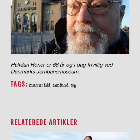
Halfdan Höner er 66 år og i dag frivillig ved
Danmarks Jernbanemuseum.
TAGS:
murens fald
,
samfund
,
tog
RELATEREDE ARTIKLER