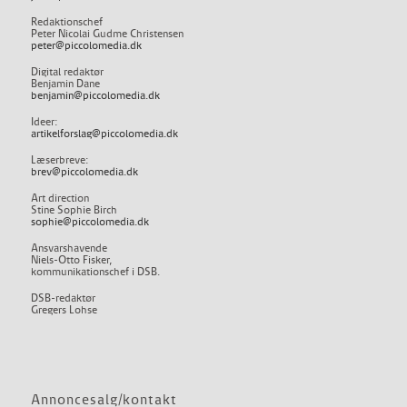
Redaktionschef
Peter Nicolai Gudme Christensen
peter@piccolomedia.dk
Digital redaktør
Benjamin Dane
benjamin@piccolomedia.dk
Ideer:
artikelforslag@piccolomedia.dk
Læserbreve:
brev@piccolomedia.dk
Art direction
Stine Sophie Birch
sophie@piccolomedia.dk
Ansvarshavende
Niels-Otto Fisker,
kommunikationschef i DSB.
DSB-redaktør
Gregers Lohse
Annoncesalg/kontakt