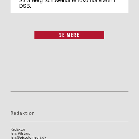
Sara Berg Schuwendt er lokomotivfører i
DSB.
SE MERE
Redaktion
Redaktør
Jens Vilstrup
jens@piccolomedia.dk