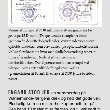
Visum til indrejse til DDR inklusive kvitteringsmærker for
gebyr på 15 D-mark. (De spejlvendte stempler er blødt
igennem fra den efterfølgende side). Venstre side viser øverst
opholdstilladelsen, som blev udstedt på opholdsstedets lokale
Volkspolizeikreisamt, hvor man skulle henvende sig senest 24
timer efter indrejsen. Nederst på venstre side ses
udrejsetilladelsen. Dertil grænsekontrollens stempel ved
udrejsen, som i dette tilfælde foregik over Görlitz
(grænsestation til Polen). Hver rejse til DDR fyldte to sider i
passet.
ENGANG STOD JEG
en sommerdag
på
Warnemünde-færgens dæk og nød det gode vejr.
Pludselig kom en militærhelikopter helt tæt på.
Den hang 10 meter over færgen, og vi var nødt til