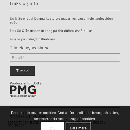
Links og info
Ud & Se er et af Danmarks største magasiner. Læst i hele landet siden
1980.
Læs Ud & Se tilbage til 2005 på
dsb.dk/om-dsb/ud--se
Følg os på instagram
@udogse
Tilmeld nyhedsbrev
Produceret for DSB af:
Denne side bruger cookies. Ved at fortsætte dit besøg på siden,
© COPYRIGHT - UD&SE
accepterer du vores brug af cookies.
PORTRÆT
SAMFUND
KULTUR
LIVSSTIL
DESTINATION
REJSER
TAG TOGET
OK
Læs mere