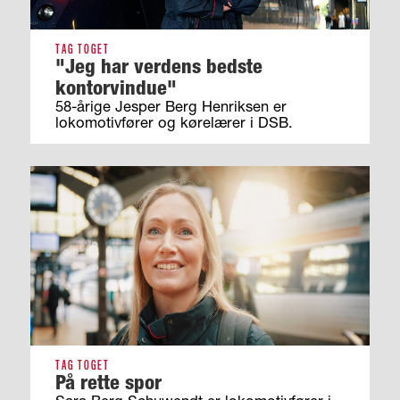
TAG TOGET
"Jeg har verdens bedste
kontorvindue"
58-årige Jesper Berg Henriksen er
lokomotivfører og kørelærer i DSB.
TAG TOGET
På rette spor