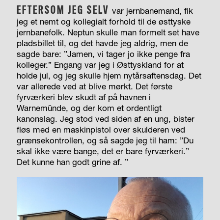
EFTERSOM JEG SELV
var jernbanemand, fik
jeg et nemt og kollegialt forhold til de østtyske
jernbanefolk. Neptun skulle man formelt set have
pladsbillet til, og det havde jeg aldrig, men de
sagde bare: ”Jamen, vi tager jo ikke penge fra
kolleger.” Engang var jeg i Østtyskland for at
holde jul, og jeg skulle hjem nytårsaftensdag. Det
var allerede ved at blive mørkt. Det første
fyrværkeri blev skudt af på havnen i
Warnemünde, og der kom et ordentligt
kanonslag. Jeg stod ved siden af en ung, bister
fløs med en maskinpistol over skulderen ved
grænsekontrollen, og så sagde jeg til ham: ”Du
skal ikke være bange, det er bare fyrværkeri.”
Det kunne han godt grine af. ”