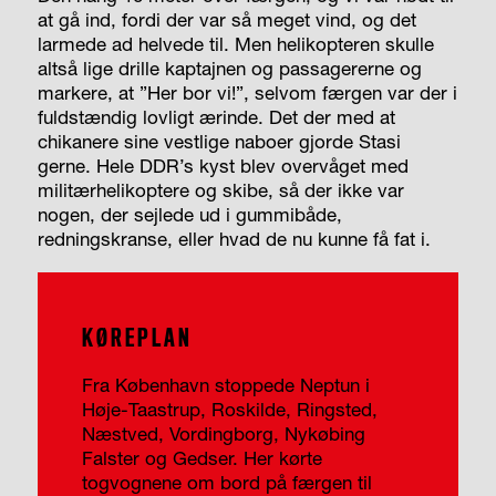
at gå ind, fordi der var så meget vind, og det
larmede ad helvede til. Men helikopteren skulle
altså lige drille kaptajnen og passagererne og
markere, at ”Her bor vi!”, selvom færgen var der i
fuldstændig lovligt ærinde. Det der med at
chikanere sine vestlige naboer gjorde Stasi
gerne. Hele DDR’s kyst blev overvåget med
militærhelikoptere og skibe, så der ikke var
nogen, der sejlede ud i gummibåde,
redningskranse, eller hvad de nu kunne få fat i.
KØREPLAN
Fra København stoppede Neptun i
Høje-Taastrup, Roskilde, Ringsted,
Næstved, Vordingborg, Nykøbing
Falster og Gedser. Her kørte
togvognene om bord på færgen til