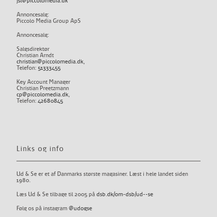
jsl@piccolomedia.dk
Annoncesalg:
Piccolo Media Group ApS
Annoncesalg:
Salgsdirektør
Christian Arndt
christian@piccolomedia.dk
,
Telefon:
51333455
Key Account Manager
Christian Preetzmann
cp@piccolomedia.dk
,
Telefon:
42680845
Links og info
Ud & Se er et af Danmarks største magasiner. Læst i hele landet siden
1980.
Læs Ud & Se tilbage til 2005 på
dsb.dk/om-dsb/ud--se
Følg os på instagram
@udogse