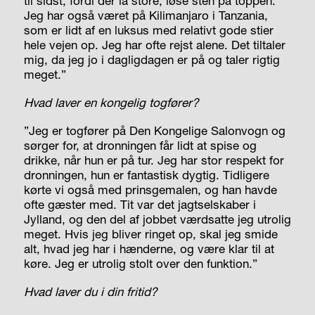
til sidst, fordi der lå store, løse sten på toppen.
Jeg har også været på Kilimanjaro i Tanzania,
som er lidt af en luksus med relativt gode stier
hele vejen op. Jeg har ofte rejst alene. Det tiltaler
mig, da jeg jo i dagligdagen er på og taler rigtig
meget.”
Hvad laver en kongelig togfører?
”Jeg er togfører på Den Kongelige Salonvogn og
sørger for, at dronningen får lidt at spise og
drikke, når hun er på tur. Jeg har stor respekt for
dronningen, hun er fantastisk dygtig. Tidligere
kørte vi også med prinsgemalen, og han havde
ofte gæster med. Tit var det jagtselskaber i
Jylland, og den del af jobbet værdsatte jeg utrolig
meget. Hvis jeg bliver ringet op, skal jeg smide
alt, hvad jeg har i hænderne, og være klar til at
køre. Jeg er utrolig stolt over den funktion.”
Hvad laver du i din fritid?