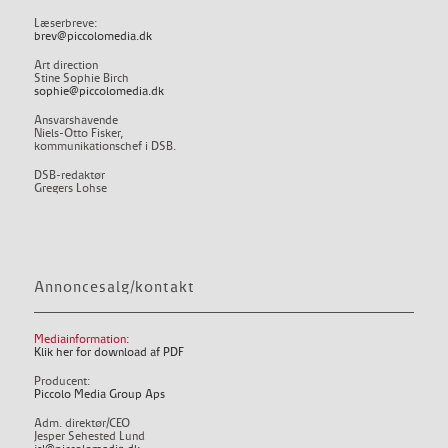
Læserbreve:
brev@piccolomedia.dk
Art direction
Stine Sophie Birch
sophie@piccolomedia.dk
Ansvarshavende
Niels-Otto Fisker,
kommunikationschef i DSB.
DSB-redaktør
Gregers Lohse
Annoncesalg/kontakt
Mediainformation:
Klik her for download af PDF
Producent:
Piccolo Media Group Aps
Adm. direktør/CEO
Jesper Sehested Lund