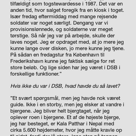
tilfældigt som togstewardesse i 1987. Det var en
anden tid, hvor salget foregik fra en kiosk i toget.
Især fredag eftermiddag med mange rejsende
soldater var noget særligt. Dengang var vi
provisionslønnede, og soldaterne var meget
tørstige. Så når jeg var på arbejde, skulle der
laves noget. Jeg er opdraget med, at jo mere jeg
kunne lange over disken, jo mere kunne jeg tjene.
På sådan en fredagstur fra København til
Frederikshavn kunne jeg faktisk sælge for ret
store beløb. Og lige siden har jeg været i DSB i
forskellige funktioner.”
Hvis ikke du var i DSB, hvad havde du så lavet?
”Et svært spørgsmål, men jeg havde nok været
guide. Ikke i en storby, men jeg elsker at vandre i
bjergene. Jeg bliver helt bjergtaget, når jeg
oplever roen i bjergene. Et af de højeste bjerge,
jeg har besteget, er Kala Patthar i Nepal med
cirka 5.600 højdemeter, hvor jeg måtte kravle op