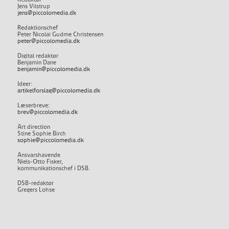
Jens Vilstrup
jens@piccolomedia.dk
Redaktionschef
Peter Nicolai Gudme Christensen
peter@piccolomedia.dk
Digital redaktør
Benjamin Dane
benjamin@piccolomedia.dk
Ideer:
artikelforslag@piccolomedia.dk
Læserbreve:
brev@piccolomedia.dk
Art direction
Stine Sophie Birch
sophie@piccolomedia.dk
Ansvarshavende
Niels-Otto Fisker,
kommunikationschef i DSB.
DSB-redaktør
Gregers Lohse