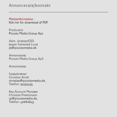
Annoncesalg/kontakt
Mediainformation:
Klik her for download af PDF
Producent:
Piccolo Media Group Aps
Adm. direktør/CEO
Jesper Sehested Lund
jsl@piccolomedia.dk
Annoncesalg:
Piccolo Media Group ApS
Annoncesalg:
Salgsdirektør
Christian Arndt
christian@piccolomedia.dk
,
Telefon:
51333455
Key Account Manager
Christian Preetzmann
cp@piccolomedia.dk
,
Telefon:
42680845