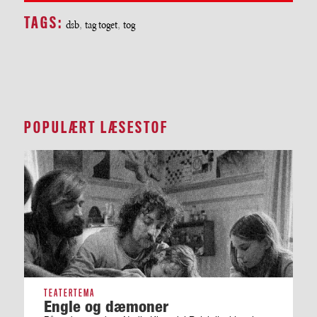
TAGS:
dsb
,
tag toget
,
tog
POPULÆRT LÆSESTOF
TEATERTEMA
Engle og dæmoner