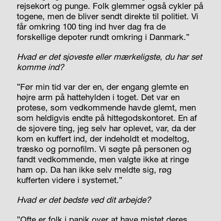
rejsekort og punge. Folk glemmer også cykler på
togene, men de bliver sendt direkte til politiet. Vi
får omkring 100 ting ind hver dag fra de
forskellige depoter rundt omkring i Danmark.”
Hvad er det sjoveste eller mærkeligste, du har set
komme ind?
”Før min tid var der en, der engang glemte en
højre arm på hattehylden i toget. Det var en
protese, som vedkommende havde glemt, men
som heldigvis endte på hittegodskontoret. En af
de sjovere ting, jeg selv har oplevet, var, da der
kom en kuffert ind, der indeholdt et modeltog,
træsko og pornofilm. Vi søgte på personen og
fandt vedkommende, men valgte ikke at ringe
ham op. Da han ikke selv meldte sig, røg
kufferten videre i systemet.”
Hvad er det bedste ved dit arbejde?
”Ofte er folk i panik over at have mistet deres