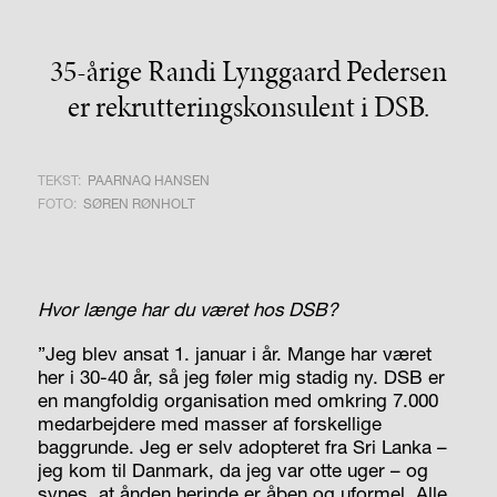
35-årige Randi Lynggaard Pedersen
er rekrutteringskonsulent i DSB.
TEKST:
PAARNAQ HANSEN
FOTO:
SØREN RØNHOLT
Hvor længe har du været hos DSB?
”Jeg blev ansat 1. januar i år. Mange har været
her i 30-40 år, så jeg føler mig stadig ny. DSB er
en mangfoldig organisation med omkring 7.000
medarbejdere med masser af forskellige
baggrunde. Jeg er selv adopteret fra Sri Lanka –
jeg kom til Danmark, da jeg var otte uger – og
synes, at ånden herinde er åben og uformel. Alle