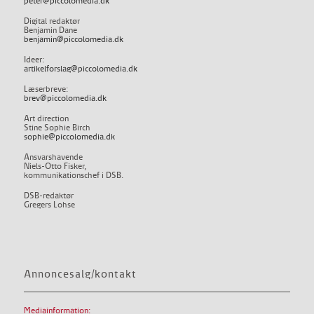
peter@piccolomedia.dk
Digital redaktør
Benjamin Dane
benjamin@piccolomedia.dk
Ideer:
artikelforslag@piccolomedia.dk
Læserbreve:
brev@piccolomedia.dk
Art direction
Stine Sophie Birch
sophie@piccolomedia.dk
Ansvarshavende
Niels-Otto Fisker,
kommunikationschef i DSB.
DSB-redaktør
Gregers Lohse
Annoncesalg/kontakt
Mediainformation: