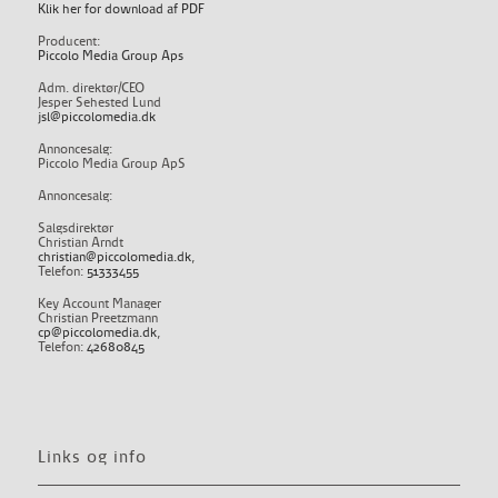
Klik her for download af PDF
Producent:
Piccolo Media Group Aps
Adm. direktør/CEO
Jesper Sehested Lund
jsl@piccolomedia.dk
Annoncesalg:
Piccolo Media Group ApS
Annoncesalg:
Salgsdirektør
Christian Arndt
christian@piccolomedia.dk
,
Telefon:
51333455
Key Account Manager
Christian Preetzmann
cp@piccolomedia.dk
,
Telefon:
42680845
Links og info