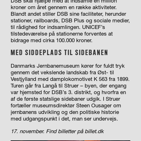
DSB skal hjælpe med at indsamle en million
kroner om året gennem en række aktiviteter.
Blandt andet stiller DSB sine faciliteter, herunder
stationer, railboards, DSB Plus og sociale medier,
til rådighed for indsamlingen. UNICEF’s
tilstedeværelse på stationerne forventes at
bidrage med cirka 100.000 kroner.
MED SIDDEPLADS TIL SIDEBANEN
Danmarks Jernbanemuseum kører for fuldt tryk
gennem det vekslende landskab fra Øst- til
Vestjylland med damplokomotivet K 563 fra 1899.
Turen går fra Langå til Struer – byen, der engang
var hjemsted for DSB’s 3. distrikt, og hvorfra en
af de første statslige sidebaner udgik. I Struer
fortæller museumsdirektør Steen Ousager om
jernbanens udvikling og den politiske historie
med udgangspunkt i det, man ser undervejs.
17. november. Find billetter
på billet.dk