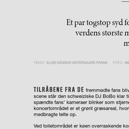
Et par togstop syd
verdens største 
m
TEKST:
ELINE KEDISHE ØSTERGAARD FRANK
FOTO:
M
TILRÅBENE FRA DE
fremmødte fans bliv
scene står den schweiziske DJ BoBo klar til
spændte fans’ kameraer blinker som stjer
koncertområdet er et grønt græsareal, hvor
medbragte telte op.
Ved toiletområdet er køen overraskende kor