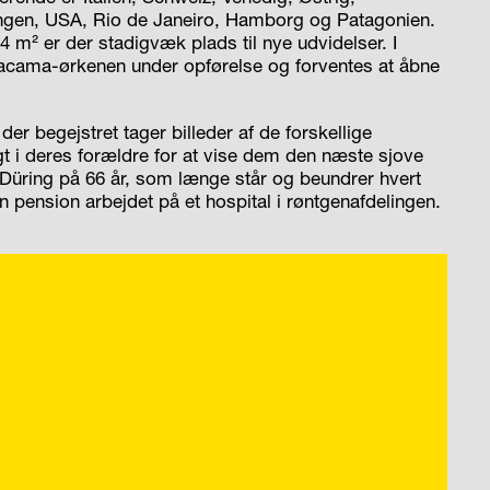
fingen, USA, Rio de Janeiro, Hamborg og Patagonien.
m² er der stadigvæk plads til nye udvidelser. I
acama-ørkenen under opførelse og forventes at åbne
r begejstret tager billeder af de forskellige
igt i deres forældre for at vise dem den næste sjove
f Düring på 66 år, som længe står og beundrer hvert
n pension arbejdet på et hospital i røntgenafdelingen.