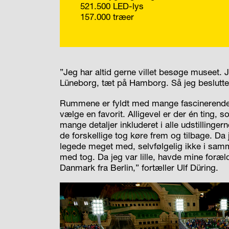
521.500 LED-lys
157.000 træer
”Jeg har altid gerne villet besøge museet. J
Lüneborg, tæt på Hamborg. Så jeg besluttede
Rummene er fyldt med mange fascinerende i
vælge en favorit. Alligevel er der én ting, 
mange detaljer inkluderet i alle udstilling
de forskellige tog køre frem og tilbage. Da 
legede meget med, selvfølgelig ikke i samm
med tog. Da jeg var lille, havde mine forældr
Danmark fra Berlin,” fortæller Ulf Düring.