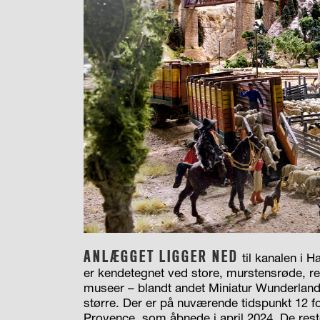
ANLÆGGET LIGGER NED
til kanalen i 
er kendetegnet ved store, murstensrøde, re
museer – blandt andet Miniatur Wunderland,
større. Der er på nuværende tidspunkt 12 f
Provence, som åbnede i april 2024. De reste