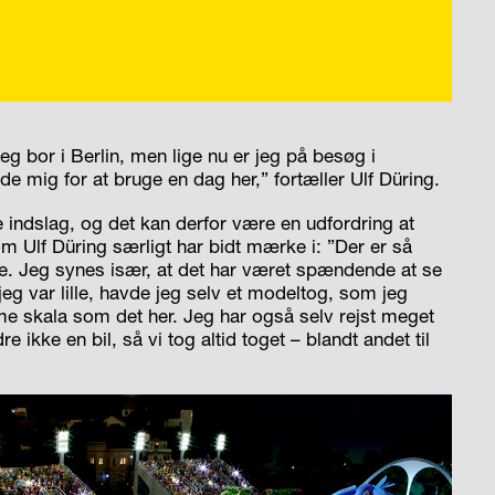
eg bor i Berlin, men lige nu er jeg på besøg i
 mig for at bruge en dag her,” fortæller Ulf Düring.
ndslag, og det kan derfor være en udfordring at
som Ulf Düring særligt har bidt mærke i: ”Der er så
erne. Jeg synes især, at det har været spændende at se
jeg var lille, havde jeg selv et modeltog, som jeg
e skala som det her. Jeg har også selv rejst meget
e ikke en bil, så vi tog altid toget – blandt andet til