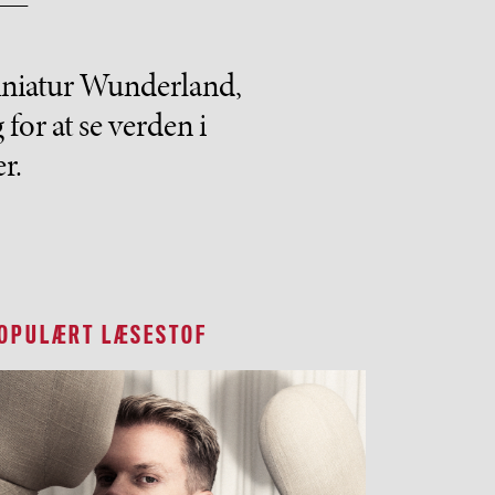
iniatur Wunderland,
or at se verden i
r.
OPULÆRT LÆSESTOF