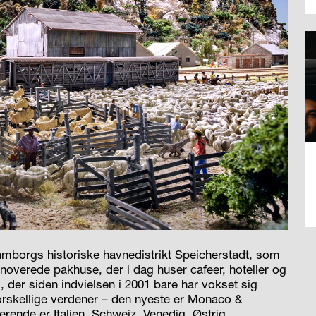
Hamborgs historiske havnedistrikt Speicherstadt, som
noverede pakhuse, der i dag huser cafeer, hoteller og
 der siden indvielsen i 2001 bare har vokset sig
orskellige verdener – den nyeste er Monaco &
rende er Italien, Schweiz, Venedig, Østrig,