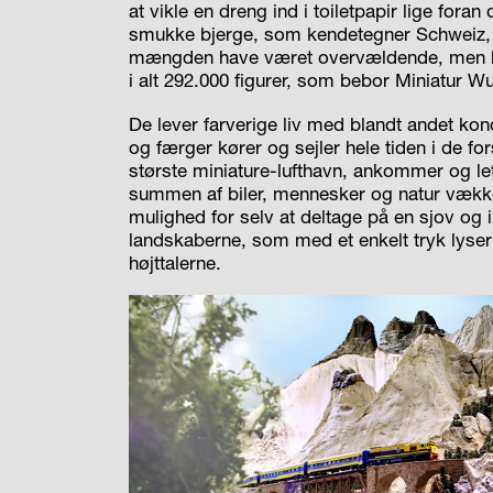
at vikle en dreng ind i toiletpapir lige for
smukke bjerge, som kendetegner Schweiz, og
mængden have været overvældende, men k
i alt 292.000 figurer, som bebor Miniatur W
De lever farverige liv med blandt andet kon
og færger kører og sejler hele tiden i de for
største miniature-lufthavn, ankommer og let
summen af biler, mennesker og natur vækker
mulighed for selv at deltage på en sjov og 
landskaberne, som med et enkelt tryk lyser 
højttalerne.