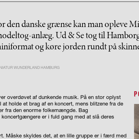
 for den danske grænse kan man opleve M
modeltog-anlæg. Ud & Se tog til Hamborg f
iniformat og køre jorden rundt på skinne
INIATUR WUNDERLAND HAMBURG
P
er overdøvet af dunkende musik. På en stor oplyst
 at holde et brag af en koncert, mens blitzene fra de
ner fra den enorme folkemængde. Bag
 koncertgængere er i fuld gang med at slå deres
t. Måske skyldes det, at en lille gruppe er i færd med