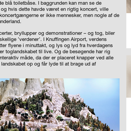
an de blå toiletbåse. I baggrunden kan man se de
 hvis dette havde været en rigtig koncert, ville
oncertgængerne er ikke mennesker, men nogle af de
underland.
certer, bryllupper og demonstrationer – og tog, biler
skellige ’verdener’. I Knuffingen Airport, verdens
ter flyene i minuttakt, og lys og lyd fra hverdagens
 toglandskabet til live. Og de besøgende har rig
interaktiv måde, da der er placeret knapper ved alle
landskabet op og får lyde til at brage ud af