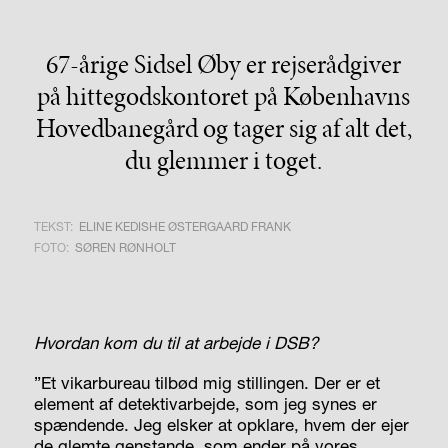
67-årige Sidsel Øby er rejserådgiver
på hittegodskontoret på Københavns
Hovedbanegård og tager sig af alt det,
du glemmer i toget.
TEKST:
ELINE KEDISHE ØSTERGAARD FRANK
FOTO:
SØREN RØNHOLT
Hvordan kom du til at arbejde i DSB?
”Et vikarbureau tilbød mig stillingen. Der er et
element af detektiv­arbejde, som jeg synes er
spændende. Jeg elsker at opklare, hvem der ejer
de glemte genstande, som ender på vores