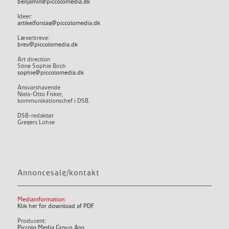
benjamin@piccolomedia.dk
Ideer:
artikelforslag@piccolomedia.dk
Læserbreve:
brev@piccolomedia.dk
Art direction
Stine Sophie Birch
sophie@piccolomedia.dk
Ansvarshavende
Niels-Otto Fisker,
kommunikationschef i DSB.
DSB-redaktør
Gregers Lohse
Annoncesalg/kontakt
Mediainformation:
Klik her for download af PDF
Producent:
Piccolo Media Group Aps