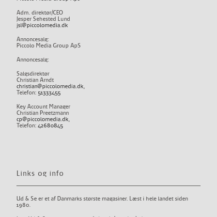
Adm. direktør/CEO
Jesper Sehested Lund
jsl@piccolomedia.dk
Annoncesalg:
Piccolo Media Group ApS
Annoncesalg:
Salgsdirektør
Christian Arndt
christian@piccolomedia.dk
,
Telefon:
51333455
Key Account Manager
Christian Preetzmann
cp@piccolomedia.dk
,
Telefon:
42680845
Links og info
Ud & Se er et af Danmarks største magasiner. Læst i hele landet siden
1980.