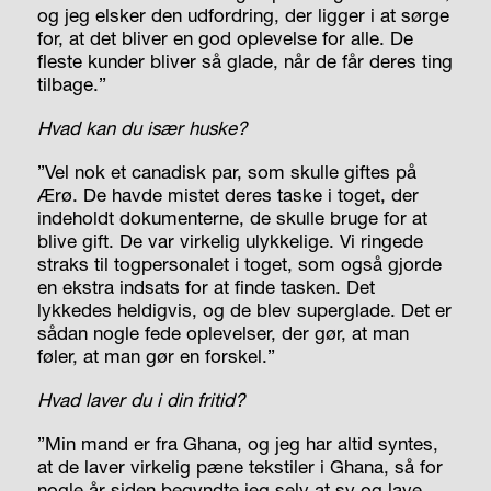
og jeg elsker den udfordring, der ligger i at sørge
for, at det bliver en god oplevelse for alle. De
fleste kunder bliver så glade, når de får deres ting
tilbage.”
Hvad kan du især huske?
”Vel nok et canadisk par, som skulle giftes på
Ærø. De havde mistet deres taske i toget, der
indeholdt dokumenterne, de skulle bruge for at
blive gift. De var virkelig ulykkelige. Vi ringede
straks til togpersonalet i toget, som også gjorde
en ekstra indsats for at finde tasken. Det
lykkedes heldigvis, og de blev superglade. Det er
sådan nogle fede oplevelser, der gør, at man
føler, at man gør en forskel.”
Hvad laver du i din fritid?
”Min mand er fra Ghana, og jeg har altid syntes,
at de laver virkelig pæne tekstiler i Ghana, så for
nogle år siden begyndte jeg selv at sy og lave