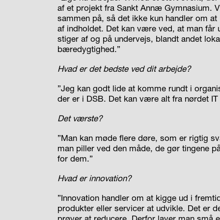
af et projekt fra Sankt Annæ Gymnasium. V
sammen på, så det ikke kun handler om at k
af indholdet. Det kan være ved, at man får
stiger af og på undervejs, blandt andet lo
bæredygtighed.”
Hvad er det bedste ved dit arbejde?
”Jeg kan godt lide at komme rundt i organisa
der er i DSB. Det kan være alt fra nørdet IT
Det værste?
”Man kan møde flere døre, som er rigtig svær
man piller ved den måde, de gør tingene på.
for dem.”
Hvad er innovation?
”Innovation handler om at kigge ud i fremti
produkter eller servicer at udvikle. Det er 
prøver at reducere. Derfor laver man små 