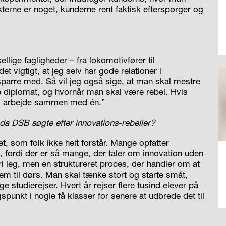
terne er noget, kunderne rent faktisk efterspørger og
llige fagligheder – fra lokomotivfører til
t vigtigt, at jeg selv har gode relationer i
arre med. Så vil jeg også sige, at man skal mestre
 diplomat, og hvornår man skal være rebel. Hvis
 vil arbejde sammen med én.”
d, da DSB søgte efter innovations-rebeller?
et, som folk ikke helt forstår. Mange opfatter
 fordi der er så mange, der taler om innovation uden
fri leg, men en struktureret proces, der handler om at
em til dørs. Man skal tænke stort og starte småt,
studierejser. Hvert år rejser flere tusind elever på
spunkt i nogle få klasser for senere at udbrede det til