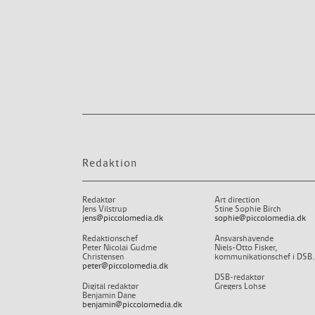
Redaktion
Redaktør
Art direction
Jens Vilstrup
Stine Sophie Birch
jens@piccolomedia.dk
sophie@piccolomedia.dk
Redaktionschef
Ansvarshavende
Peter Nicolai Gudme
Niels-Otto Fisker,
Christensen
kommunikationschef i DSB.
peter@piccolomedia.dk
DSB-redaktør
Digital redaktør
Gregers Lohse
Benjamin Dane
benjamin@piccolomedia.dk