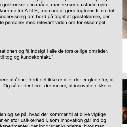
i gentænker den måde, man skruer en studierejse
omme fra A til B, men om at gøre togturen til en del
 undervisning om bord på toget af gæstelærere, der
kale personer med relevant viden om for eksempel
tionen og få indsigt i alle de forskellige områder,
 til tog og kundekontakt.”
e at åbne, fordi det ikke er alle, der er glade for, at
 Og så er der flere, der mener, at innovation ikke er
den og se på, hvad der kommer til at blive vigtige
der en stor usikkerhed i, som innovation går ind og
eksperimenter, der inddrager kunderne, hvor man