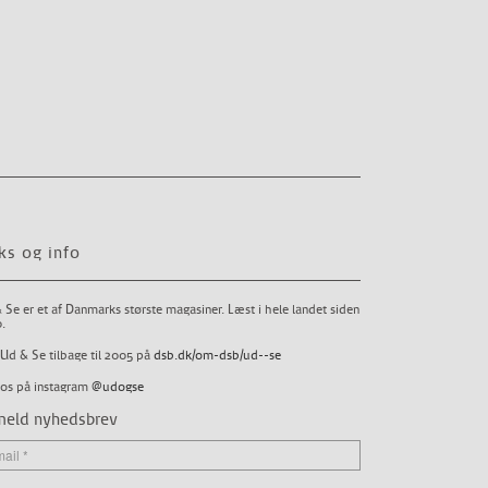
ks og info
 Se er et af Danmarks største magasiner. Læst i hele landet siden
.
Ud & Se tilbage til 2005 på
dsb.dk/om-dsb/ud--se
 os på instagram
@udogse
meld nyhedsbrev