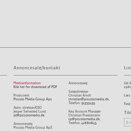
Annoncesalg/kontakt
Lin
Mediainformation:
Annoncesalg:
Ud &
Klik her for download af PDF
1980
Salgsdirektør
Producent:
Christian Arndt
Læs 
Piccolo Media Group Aps
christian@piccolomedia.dk
,
Telefon:
51333455
Følg
Adm. direktør/CEO
Jesper Sehested Lund
Key Account Manager
Til
jsl@piccolomedia.dk
Christian Preetzmann
cp@piccolomedia.dk
,
Telefon:
42680845
Annoncesalg:
Piccolo Media Group ApS