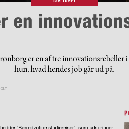
TAG TOGET
r en innovation
rønborg er en af tre innovationsrebeller i
hun, hvad hendes job går ud på.
HOLT
P
er hedder ’Bæredygtige studierejser’, som udspringer