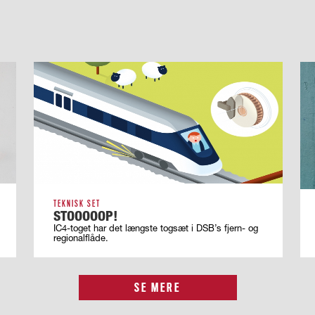
TEKNISK SET
STOOOOOP!
IC4-toget har det længste togsæt i DSB’s fjern- og
regionalflåde.
SE MERE