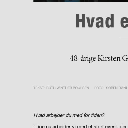
Hvad e
48-årige Kirsten G
TEKST:
RUTH WINTHER POULSEN
FOTO:
SØREN RØN
Hvad arbejder du med for tiden?
”Lige nu arbejder vi med et stort event, d