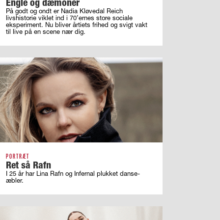
Engle og dæmoner
På godt og ondt er Nadia Kløvedal Reich
livshistorie viklet ind i 70’ernes store sociale
eksperiment. Nu bliver årtiets frihed og svigt vakt
til live på en scene nær dig.
PORTRÆT
Ret så Rafn
I 25 år har Lina Rafn og Infernal plukket danse-
æbler.