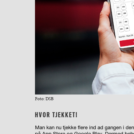
Foto: DSB
HVOR TJEKKET!
Man kan nu tjekke flere ind ad gangen i d
på App Store og Google Play. Dermed behø