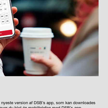
en nyeste version af DSB’s app, som kan downloades
ver du blot én mobiltelefon med DSB’s app