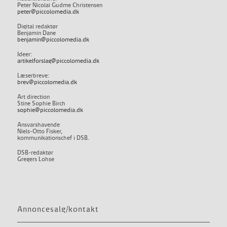
Peter Nicolai Gudme Christensen
peter@piccolomedia.dk
Digital redaktør
Benjamin Dane
benjamin@piccolomedia.dk
Ideer:
artikelforslag@piccolomedia.dk
Læserbreve:
brev@piccolomedia.dk
Art direction
Stine Sophie Birch
sophie@piccolomedia.dk
Ansvarshavende
Niels-Otto Fisker,
kommunikationschef i DSB.
DSB-redaktør
Gregers Lohse
Annoncesalg/kontakt