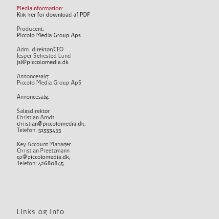
Mediainformation:
Klik her for download af PDF
Producent:
Piccolo Media Group Aps
Adm. direktør/CEO
Jesper Sehested Lund
jsl@piccolomedia.dk
Annoncesalg:
Piccolo Media Group ApS
Annoncesalg:
Salgsdirektør
Christian Arndt
christian@piccolomedia.dk
,
Telefon:
51333455
Key Account Manager
Christian Preetzmann
cp@piccolomedia.dk
,
Telefon:
42680845
Links og info