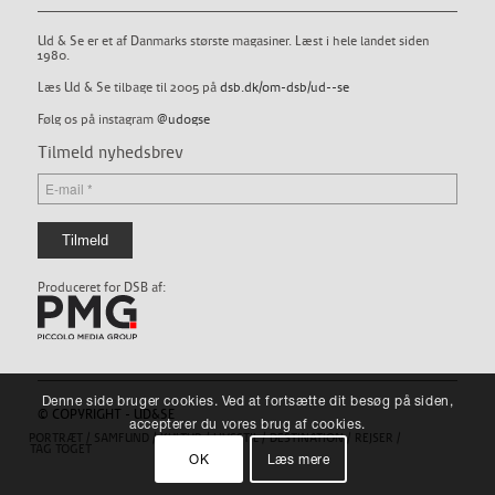
Ud & Se er et af Danmarks største magasiner. Læst i hele landet siden
1980.
Læs Ud & Se tilbage til 2005 på
dsb.dk/om-dsb/ud--se
Følg os på instagram
@udogse
Tilmeld nyhedsbrev
Produceret for DSB af:
Denne side bruger cookies. Ved at fortsætte dit besøg på siden,
© COPYRIGHT - UD&SE
accepterer du vores brug af cookies.
PORTRÆT
SAMFUND
KULTUR
LIVSSTIL
DESTINATION
REJSER
TAG TOGET
OK
Læs mere