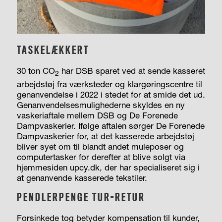
TASKELÆKKERT
30 ton CO
har DSB sparet ved at sende kasseret
2
arbejdstøj fra værksteder og klargøringscentre til
genanvendelse i 2022 i stedet for at smide det ud.
Genanvendelsesmulighederne skyldes en ny
vaskeri­aftale mellem DSB og De Forenede
Dampvaskerier. Ifølge aftalen sørger De Forenede
Dampvaskerier for, at det kasserede arbejdstøj
bliver syet om til blandt andet muleposer og
computertasker for derefter at blive solgt via
hjemmesiden upcy.dk, der har specialiseret sig i
at genanvende kasserede tekstiler.
PENDLERPENGE TUR-RETUR
Forsinkede tog betyder kompensation til kunder,