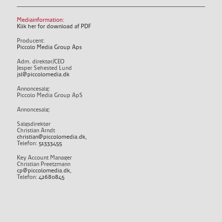
Mediainformation:
Klik her for download af PDF
Producent:
Piccolo Media Group Aps
Adm. direktør/CEO
Jesper Sehested Lund
jsl@piccolomedia.dk
Annoncesalg:
Piccolo Media Group ApS
Annoncesalg:
Salgsdirektør
Christian Arndt
christian@piccolomedia.dk
,
Telefon:
51333455
Key Account Manager
Christian Preetzmann
cp@piccolomedia.dk
,
Telefon:
42680845