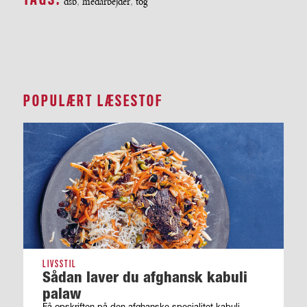
dsb
,
medarbejder
,
tog
POPULÆRT LÆSESTOF
LIVSSTIL
Sådan laver du afghansk kabuli
palaw
Få opskriften på den afghanske specialitet kabuli