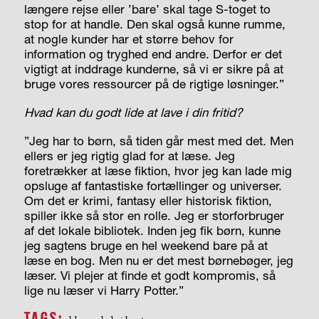
længere rejse eller ’bare’ skal tage S-toget to
stop for at handle. Den skal også kunne rumme,
at nogle kunder har et større behov for
information og tryghed end andre. Derfor er det
vigtigt at inddrage kunderne, så vi er sikre på at
bruge vores ressourcer på de rigtige løsninger.”
Hvad kan du godt lide at lave i din fritid?
”Jeg har to børn, så tiden går mest med det. Men
ellers er jeg rigtig glad for at læse. Jeg
foretrækker at læse fiktion, hvor jeg kan lade mig
opsluge af fantastiske fortællinger og universer.
Om det er krimi, fantasy eller historisk fiktion,
spiller ikke så stor en rolle. Jeg er storforbruger
af det lokale bibliotek. Inden jeg fik børn, kunne
jeg sagtens bruge en hel weekend bare på at
læse en bog. Men nu er det mest børnebøger, jeg
læser. Vi plejer at finde et godt kompromis, så
lige nu læser vi Harry Potter.”
TAGS: