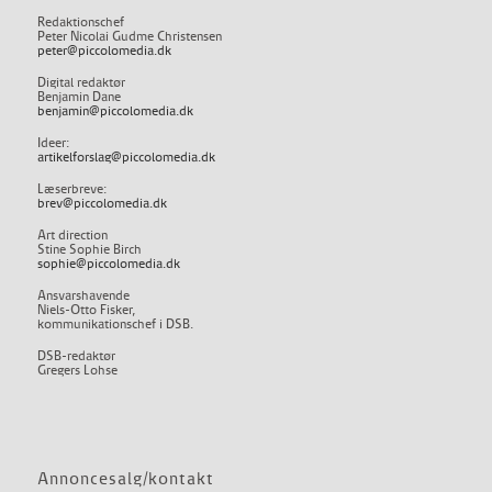
Redaktionschef
Peter Nicolai Gudme Christensen
peter@piccolomedia.dk
Digital redaktør
Benjamin Dane
benjamin@piccolomedia.dk
Ideer:
artikelforslag@piccolomedia.dk
Læserbreve:
brev@piccolomedia.dk
Art direction
Stine Sophie Birch
sophie@piccolomedia.dk
Ansvarshavende
Niels-Otto Fisker,
kommunikationschef i DSB.
DSB-redaktør
Gregers Lohse
Annoncesalg/kontakt