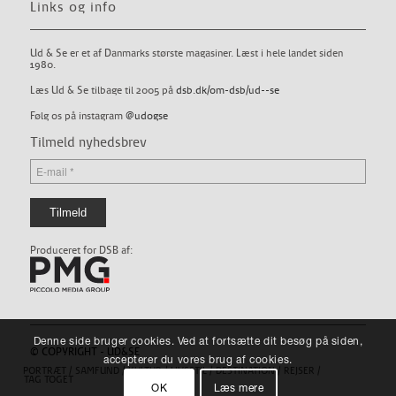
Links og info
Ud & Se er et af Danmarks største magasiner. Læst i hele landet siden
1980.
Læs Ud & Se tilbage til 2005 på
dsb.dk/om-dsb/ud--se
Følg os på instagram
@udogse
Tilmeld nyhedsbrev
Produceret for DSB af:
Denne side bruger cookies. Ved at fortsætte dit besøg på siden,
© COPYRIGHT - UD&SE
accepterer du vores brug af cookies.
PORTRÆT
SAMFUND
KULTUR
LIVSSTIL
DESTINATION
REJSER
TAG TOGET
OK
Læs mere