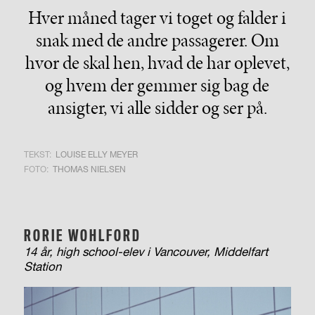
Hver måned tager vi toget og falder i
snak med de andre passagerer. Om
hvor de skal hen, hvad de har oplevet,
og hvem der gemmer sig bag de
ansigter, vi alle sidder og ser på.
TEKST:
LOUISE ELLY MEYER
FOTO:
THOMAS NIELSEN
RORIE
WOHLFORD
14 år,
high school-elev
i Vancouver, Middelfart
Station