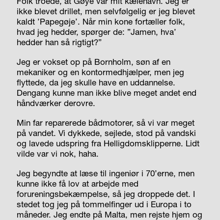
Folk troede, at Gøye var mit kælenavn. Jeg er
ikke blevet drillet, men selvfølgelig er jeg blevet
kaldt ’Papegøje’. Når min kone fortæller folk,
hvad jeg hedder, spørger de: ”Jamen, hva’
hedder han så rigtigt?”
Jeg er vokset op på Bornholm, søn af en
mekaniker og en kontormedhjælper, men jeg
flyttede, da jeg skulle have en uddannelse.
Dengang kunne man ikke blive meget andet end
håndværker derovre.
Min far reparerede bådmotorer, så vi var meget
på vandet. Vi dykkede, sejlede, stod på vandski
og lavede udspring fra Helligdomsklipperne. Lidt
vilde var vi nok, haha.
Jeg begyndte at læse til ingeniør i 70’erne, men
kunne ikke få lov at arbejde med
forureningsbekæmpelse, så jeg droppede det. I
stedet tog jeg på tommelfinger ud i Europa i to
måneder. Jeg endte på Malta, men rejste hjem og