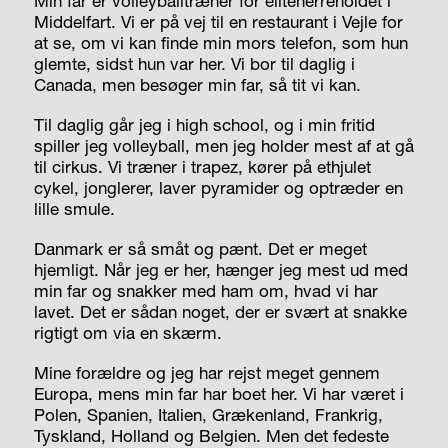
Min far er volleyballtræner for eliteherreholdet i
Middelfart. Vi er på vej til en restaurant i Vejle for
at se, om vi kan finde min mors telefon, som hun
glemte, sidst hun var her. Vi bor til daglig i
Canada, men besøger min far, så tit vi kan.
Til daglig går jeg i high school, og i min fritid
spiller jeg volleyball, men jeg holder mest af at gå
til cirkus. Vi træner i trapez, kører på ethjulet
cykel, jonglerer, laver pyramider og optræder en
lille smule.
Danmark er så småt og pænt. Det er meget
hjemligt. Når jeg er her, hænger jeg mest ud med
min far og snakker med ham om, hvad vi har
lavet. Det er sådan noget, der er svært at snakke
rigtigt om via en skærm.
Mine forældre og jeg har rejst meget gennem
Europa, mens min far har boet her. Vi har været i
Polen, Spanien, Italien, Grækenland, Frankrig,
Tyskland, Holland og Belgien. Men det fedeste