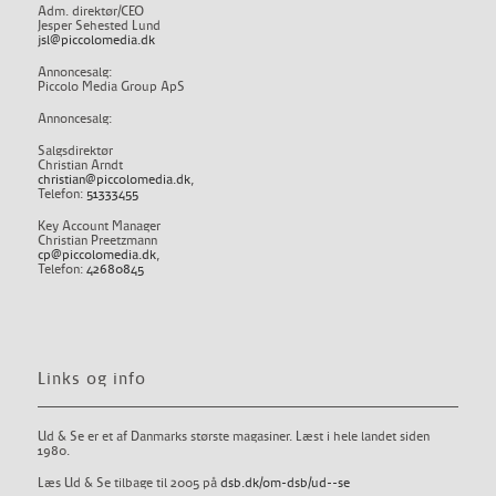
Adm. direktør/CEO
Jesper Sehested Lund
jsl@piccolomedia.dk
Annoncesalg:
Piccolo Media Group ApS
Annoncesalg:
Salgsdirektør
Christian Arndt
christian@piccolomedia.dk
,
Telefon:
51333455
Key Account Manager
Christian Preetzmann
cp@piccolomedia.dk
,
Telefon:
42680845
Links og info
Ud & Se er et af Danmarks største magasiner. Læst i hele landet siden
1980.
Læs Ud & Se tilbage til 2005 på
dsb.dk/om-dsb/ud--se