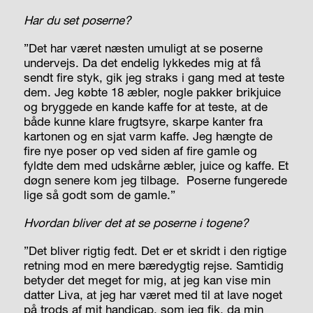
Har du set poserne?
”Det har været næsten umuligt at se poserne
undervejs. Da det endelig lykkedes mig at få
sendt fire styk, gik jeg straks i gang med at teste
dem. Jeg købte 18 æbler, nogle pakker brikjuice
og bryggede en kande kaffe for at teste, at de
både kunne klare frugtsyre, skarpe kanter fra
kartonen og en sjat varm kaffe. Jeg hængte de
fire nye poser op ved siden af fire gamle og
fyldte dem med udskårne æbler, juice og kaffe. Et
døgn senere kom jeg tilbage.
Poserne fungerede
lige så godt som de gamle.”
Hvordan bliver det at se poserne i togene?
”Det bliver rigtig fedt. Det er et skridt i den rigtige
retning mod en mere bæredygtig rejse. Samtidig
betyder det meget for mig, at jeg kan vise min
datter Liva, at jeg har været med til at lave noget
på trods af mit handicap, som jeg fik, da min