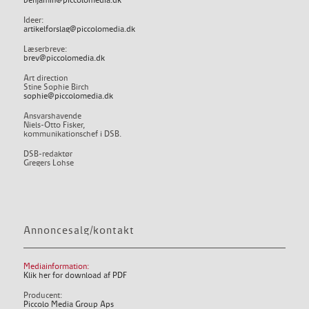
benjamin@piccolomedia.dk
Ideer:
artikelforslag@piccolomedia.dk
Læserbreve:
brev@piccolomedia.dk
Art direction
Stine Sophie Birch
sophie@piccolomedia.dk
Ansvarshavende
Niels-Otto Fisker,
kommunikationschef i DSB.
DSB-redaktør
Gregers Lohse
Annoncesalg/kontakt
Mediainformation:
Klik her for download af PDF
Producent:
Piccolo Media Group Aps