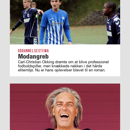
UDDANNELSESTEMA
Modangreb
Carl-Christian Okking drømte om at blive professionel
fodboldspiller, men knækkede nakken i det hårde
elitemiljø. Nu er hans oplevelser blevet til en roman.