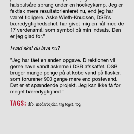
halspulsåre sprang under en hockeykamp. Jeg er
faktisk mere resultat­orienteret nu, end jeg har
været tidligere. Aske Wieth-Knudsen, DSB’s
bæredygtighedschef, har givet mig en nål med de
17 verdensmål som symbol på min indsats. Den
er jeg glad for.”
Hvad skal du lave nu?
”Jeg har fået en anden opgave. Direktionen vil
gerne have vandflaskerne i DSB afskaffet. DSB
bruger mange penge på at købe vand på flasker,
som forurener 900 gange mere end postevand.
Det er et spændende projekt. Jeg kan ikke få for
meget bæredygtighed.”
TAGS:
dsb
,
medarbejder
,
tag toget
,
tog