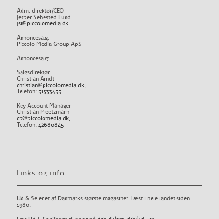
Adm. direktør/CEO
Jesper Sehested Lund
jsl@piccolomedia.dk
Annoncesalg:
Piccolo Media Group ApS
Annoncesalg:
Salgsdirektør
Christian Arndt
christian@piccolomedia.dk
,
Telefon:
51333455
Key Account Manager
Christian Preetzmann
cp@piccolomedia.dk
,
Telefon:
42680845
Links og info
Ud & Se er et af Danmarks største magasiner. Læst i hele landet siden
1980.