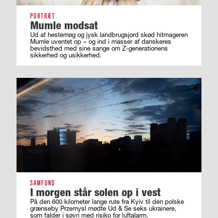
PORTRÆT
Mumle modsat
Ud af hestemøg og jysk landbrugsjord skød hitmageren
Mumle uventet op – og ind i masser af ­danskeres
bevidsthed med sine sange om ­Z-generationens
sikkerhed og usikkerhed.
SAMFUND
I morgen står solen op i vest
På den 600 kilometer lange rute fra Kyiv til den polske
grænseby Przemysl mødte Ud & Se seks ukrainere,
som falder i søvn med risiko for luftalarm.