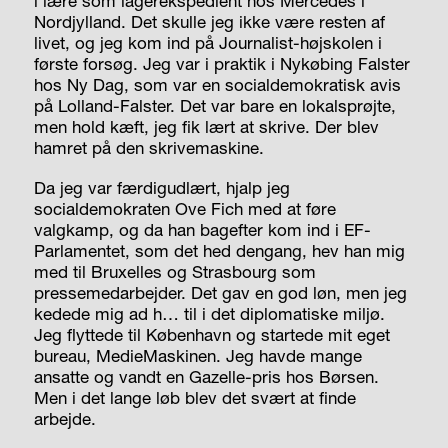
i lære som lagerekspedient hos Mercedes i
Nordjylland. Det skulle jeg ikke være resten af
livet, og jeg kom ind på Journalist-højskolen i
første forsøg. Jeg var i praktik i Nykøbing Falster
hos Ny Dag, som var en socialdemokratisk avis
på Lolland-Falster. Det var bare en lokalsprøjte,
men hold kæft, jeg fik lært at skrive. Der blev
hamret på den skrivemaskine.
Da jeg var færdigudlært, hjalp jeg
socialdemokraten Ove Fich med at føre
valgkamp, og da han bagefter kom ind i EF-
Parlamentet, som det hed dengang, hev han mig
med til Bruxelles og Strasbourg som
pressemedarbejder. Det gav en god løn, men jeg
kedede mig ad h… til i det diplomatiske miljø.
Jeg flyttede til København og startede mit eget
bureau, MedieMaskinen. Jeg havde mange
ansatte og vandt en Gazelle-pris hos Børsen.
Men i det lange løb blev det svært at finde
arbejde.