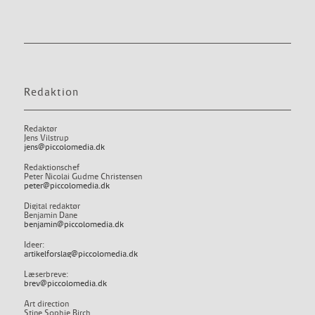
Redaktion
Redaktør
Jens Vilstrup
jens@piccolomedia.dk
Redaktionschef
Peter Nicolai Gudme Christensen
peter@piccolomedia.dk
Digital redaktør
Benjamin Dane
benjamin@piccolomedia.dk
Ideer:
artikelforslag@piccolomedia.dk
Læserbreve:
brev@piccolomedia.dk
Art direction
Stine Sophie Birch