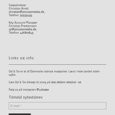
Salgsdirektør
Christian Arndt
christian@piccolomedia.dk
,
Telefon:
51333455
Key Account Manager
Christian Preetzmann
cp@piccolomedia.dk
,
Telefon:
42680845
Links og info
Ud & Se er et af Danmarks største magasiner. Læst i hele landet siden
1980.
Læs Ud & Se tilbage til 2005 på
dsb.dk/om-dsb/ud--se
Følg os på instagram
@udogse
Tilmeld nyhedsbrev