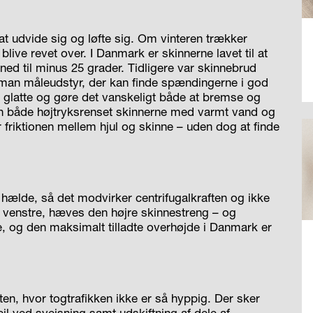
 udvide sig og løfte sig. Om vinteren trækker
ive revet over. I Danmark er skinnerne lavet til at
ned til minus 25 grader. Tidligere var skinnebrud
man måleudstyr, der kan finde spændingerne i god
e glatte og gøre det vanskeligt både at bremse og
en både højtryksrenset skinnerne med varmt vand og
friktionen mellem hjul og skinne – uden dog at finde
 hælde, så det modvirker centrifugalkraften og ikke
il venstre, hæves den højre skinnestreng – og
, og den maksimalt tilladte overhøjde i Danmark er
ten, hvor togtrafikken ikke er så hyppig. Der sker
jl ved svejsning samt udskiftning af dele af