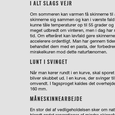
I ALT SLAGS VEJR
Om sommeren kan varmen få skinnerne til at
skinnerne sig sammen og kan i værste fald bl
kunne tåle temperaturer op til 55 grader og 
meget udbredt om vinteren, men i dag har 
tid. Om efteråret kan løvfald gøre skinnern
accelerere ordentligt. Man har gennem tid
behandlet dem med en pasta, der forbedrer 
mirakelkuren mod dette naturfænomen.
LUNT I SVINGET
Når man kører rundt i en kurve, skal sporet
bliver skubbet ud. I en kurve, der svinger t
omvendt. I fagsproget kaldes det overhøjde
160 mm.
MÅNESKINNEARBEJDE
En stor del af vedligeholdelsen sker om nat
blandt andet reparationer af mindre skinnefe