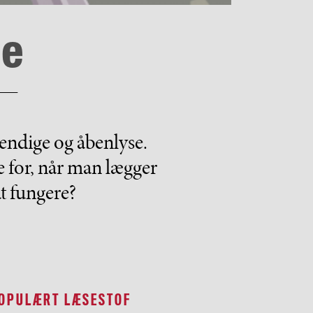
ne
vendige og åbenlyse.
e for, når man lægger
t fungere?
OPULÆRT LÆSESTOF