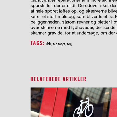
sporskifter, der er slidt. Derudover sker der
at hele sporet løftes op, og skærverne bliv
kører et stort måletog, som bliver lejet fra 
beliggenheden, såsom revner og pletter i 
over skinnerne med lydhoveder, der sende
skanner gravide, for at undersøge, om der er
TAGS:
dsb
,
tag toget
,
tog
RELATEREDE ARTIKLER