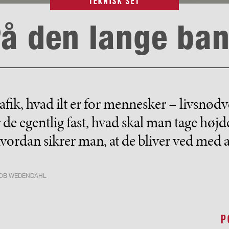
TEKNISK SET
å den lange ba
rafik, hvad ilt er for mennesker – livsnød
e egentlig fast, hvad skal man tage højd
vordan sikrer man, at de bliver ved med a
OB WEDENDAHL
P