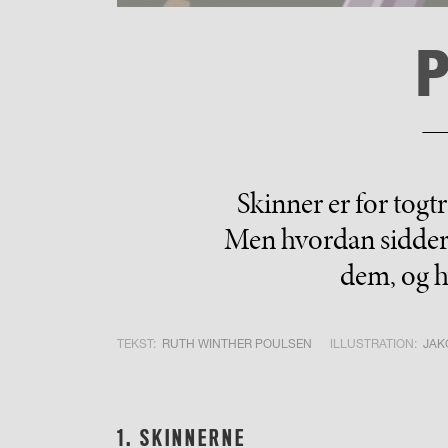
P
Skinner er for togt
Men hvordan sidder d
dem, og h
TEKST:
RUTH WINTHER POULSEN
ILLUSTRATION:
JAK
1. SKINNERNE