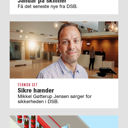
Januar på skinner
Få det seneste nye fra DSB.
TEKNISK SET
Sikre hænder
Mikkel Gøtterup Jensen sørger for
sikkerheden i DSB.