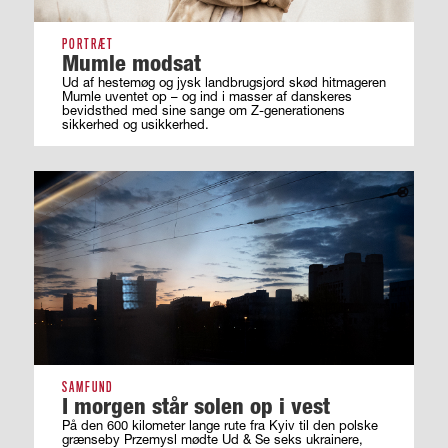
PORTRÆT
Mumle modsat
Ud af hestemøg og jysk landbrugsjord skød hitmageren
Mumle uventet op – og ind i masser af ­danskeres
bevidsthed med sine sange om ­Z-generationens
sikkerhed og usikkerhed.
SAMFUND
I morgen står solen op i vest
På den 600 kilometer lange rute fra Kyiv til den polske
grænseby Przemysl mødte Ud & Se seks ukrainere,