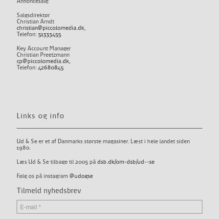
Annoncesalg:
Salgsdirektør
Christian Arndt
christian@piccolomedia.dk
,
Telefon:
51333455
Key Account Manager
Christian Preetzmann
cp@piccolomedia.dk
,
Telefon:
42680845
Links og info
Ud & Se er et af Danmarks største magasiner. Læst i hele landet siden
1980.
Læs Ud & Se tilbage til 2005 på
dsb.dk/om-dsb/ud--se
Følg os på instagram
@udogse
Tilmeld nyhedsbrev