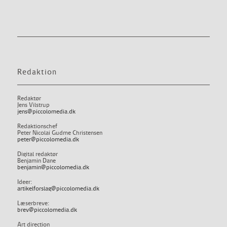
Redaktion
Redaktør
Jens Vilstrup
jens@piccolomedia.dk
Redaktionschef
Peter Nicolai Gudme Christensen
peter@piccolomedia.dk
Digital redaktør
Benjamin Dane
benjamin@piccolomedia.dk
Ideer:
artikelforslag@piccolomedia.dk
Læserbreve:
brev@piccolomedia.dk
Art direction