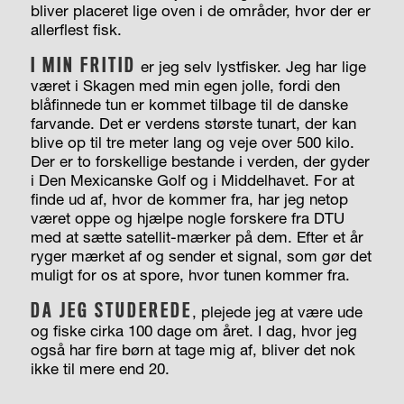
bliver placeret lige oven i de områder, hvor der er
allerflest fisk.
I MIN FRITID
er jeg selv lystfisker. Jeg har lige
været i Skagen med min egen jolle, fordi den
blåfinnede tun er kommet tilbage til de danske
farvande. Det er verdens største tunart, der kan
blive op til tre meter lang og veje over 500 kilo.
Der er to forskellige bestande i verden, der gyder
i Den Mexicanske Golf og i Middelhavet. For at
finde ud af, hvor de kommer fra, har jeg netop
været oppe og hjælpe nogle forskere fra DTU
med at sætte satellit-mærker på dem. Efter et år
ryger mærket af og sender et signal, som gør det
muligt for os at spore, hvor tunen kommer fra.
DA JEG STUDEREDE
, plejede jeg at være ude
og fiske cirka 100 dage om året. I dag, hvor jeg
også har fire børn at tage mig af, bliver det nok
ikke til mere end 20.