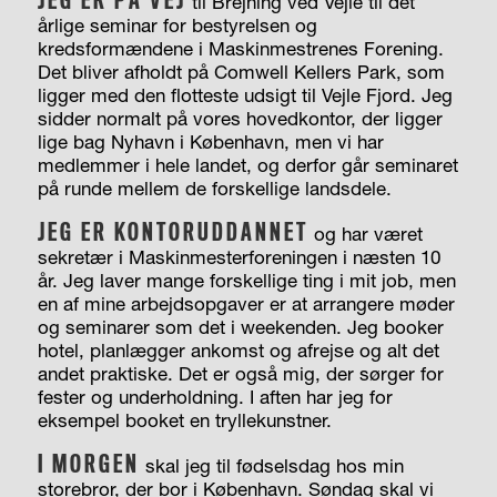
JEG ER PÅ VEJ
til Brejning ved Vejle til det
årlige seminar for bestyrelsen og
kredsformændene i Maskinmestrenes Forening.
Det bliver afholdt på Comwell Kellers Park, som
ligger med den flotteste udsigt til Vejle Fjord. Jeg
sidder normalt på vores hovedkontor, der ligger
lige bag Nyhavn i København, men vi har
medlemmer i hele landet, og derfor går seminaret
på runde mellem de forskellige landsdele.
JEG ER KONTORUDDANNET
og har været
sekretær i Maskinmesterforeningen i næsten 10
år. Jeg laver mange forskellige ting i mit job, men
en af mine arbejdsopgaver er at arrangere møder
og seminarer som det i weekenden. Jeg booker
hotel, planlægger ankomst og afrejse og alt det
andet praktiske. Det er også mig, der sørger for
fester og underholdning. I aften har jeg for
eksempel booket en tryllekunstner.
I MORGEN
skal jeg til fødselsdag hos min
storebror, der bor i København. Søndag skal vi