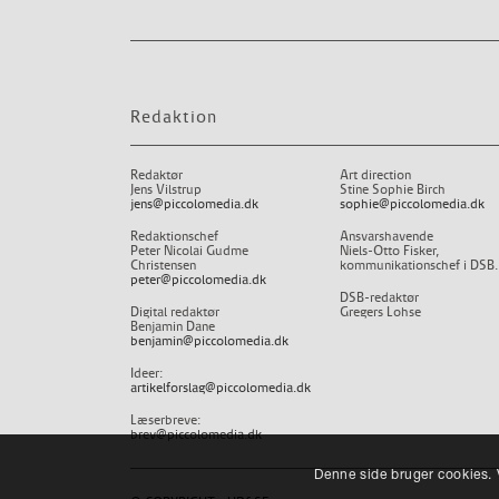
Redaktion
Redaktør
Art direction
Jens Vilstrup
Stine Sophie Birch
jens@piccolomedia.dk
sophie@piccolomedia.dk
Redaktionschef
Ansvarshavende
Peter Nicolai Gudme
Niels-Otto Fisker,
Christensen
kommunikationschef i DSB.
peter@piccolomedia.dk
DSB-redaktør
Digital redaktør
Gregers Lohse
Benjamin Dane
benjamin@piccolomedia.dk
Ideer:
artikelforslag@piccolomedia.dk
Læserbreve:
brev@piccolomedia.dk
Denne side bruger cookies. V