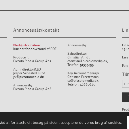
Annoncesalg/kontakt
Lin
Mediainformation:
Annoncesalg:
Ud &
Klik her for download af PDF
1980
Salgsdirektør
Producent:
Christian Arndt
Læs 
Piccolo Media Group Aps
christian@piccolomedia.dk
,
Telefon:
51333455
Følg
Adm. direktør/CEO
Jesper Sehested Lund
Key Account Manager
Til
jsl@piccolomedia.dk
Christian Preetzmann
cp@piccolomedia.dk
,
Telefon:
42680845
Annoncesalg:
Piccolo Media Group ApS
Prod
ed at fortsætte dit besøg på siden, accepterer du vores brug af cookies.