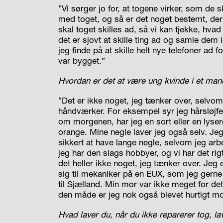
”Vi sørger jo for, at togene virker, som de s
med toget, og så er det noget bestemt, der 
skal toget skilles ad, så vi kan tjekke, hvad
det er sjovt at skille ting ad og samle dem i
jeg finde på at skille helt nye telefoner ad
var bygget.”
Hvordan er det at være ung kvinde i et ma
”Det er ikke noget, jeg tænker over, selvo
håndværker. For eksempel syr jeg hårsløjf
om morgenen, har jeg en sort eller en lyser
orange. Mine negle laver jeg også selv. Jeg
sikkert at have lange negle, selvom jeg arb
jeg har den slags hobbyer, og vi har det ri
det heller ikke noget, jeg tænker over. Je
sig til mekaniker på en EUX, som jeg gerne v
til Sjælland. Min mor var ikke meget for det
den måde er jeg nok også blevet hurtigt m
Hvad laver du, når du ikke reparerer tog, lav