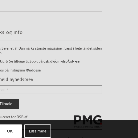
ks og info
 Se er et af Danmarks største magasiner. Læst i hele landet siden
.
Ud & Se tilbage til 2005 på
dsb.dk/om-dsb/ud--se
 os på instagram
@udogse
meld nyhedsbrev
uceret for DSB af:
OK
Læs mere