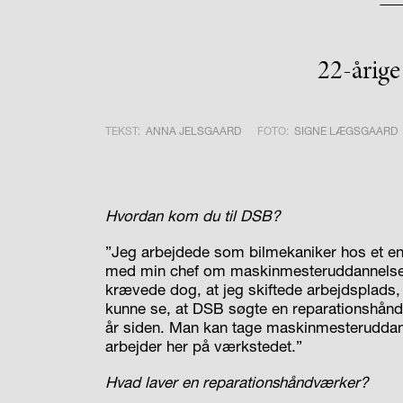
22-årige
TEKST:
ANNA JELSGAARD
FOTO:
SIGNE LÆGSGAARD
Hvordan kom du til DSB?
”Jeg arbejdede som bilmekaniker hos et ene
med min chef om maskinmesteruddannelsen,
krævede dog, at jeg skiftede arbejdsplads,
kunne se, at DSB søgte en reparationshåndv
år siden. Man kan tage maskinmesteruddann
arbejder her på værkstedet.”
Hvad laver en reparationshåndværker?