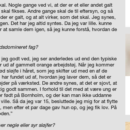
kal. Nogle gange ved vi, at der er et eller andet galt
skal fikses. Andre gange skal de til eftersyn, og så
 der er galt, og at alt virker, som det skal. Jeg synes,
gen. Det har jeg altid syntes. Da jeg var lille. kunne
 for at samle dem igen, så jeg kunne forstå, hvordan de
ndsdomineret fag?
m jeg godt ved, jeg ser anderledes ud end den typiske
er ud af gammelt orange arbejdstøj. Når jeg kommer
ød sløjfe i håret, som jeg skifter ud med en af de
 har fundet ud af, hvordan jeg laver dem, så det er
ejder på værksted. De andre synes, at det er sjovt, at
gtig godt sammen. I forhold til det med at være ung er
g er født på Bornholm, og der kan man ikke uddanne
ille. Så da jeg var 15, besluttede jeg mig for at flytte
, men efter et par dage gav hun op, og jeg fik lov. På
oden.”
er negle eller syr sløjfer?