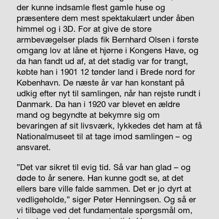
der kunne indsamle flest gamle huse og
præsentere dem mest spektakulært under åben
himmel og i 3D. For at give de store
armbevægelser plads fik Bernhard Olsen i første
omgang lov at låne et hjørne i Kongens Have, og
da han fandt ud af, at det stadig var for trangt,
købte han i 1901 12 tønder land i Brede nord for
København. De næste år var han konstant på
udkig efter nyt til samlingen, når han rejste rundt i
Danmark. Da han i 1920 var blevet en ældre
mand og begyndte at bekymre sig om
bevaringen af sit livsværk, lykkedes det ham at få
Nationalmuseet til at tage imod samlingen – og
ansvaret.
”Det var sikret til evig tid. Så var han glad – og
døde to år senere. Han kunne godt se, at det
ellers bare ville falde sammen. Det er jo dyrt at
vedligeholde,” siger Peter Henningsen. Og så er
vi tilbage ved det fundamentale spørgsmål om,