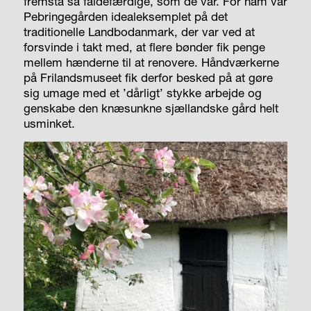
fremstå så faldefærdige, som de var. For ham var
Pebringegården ideal­eksemplet på det
traditionelle Landbodanmark, der var ved at
forsvinde i takt med, at flere bønder fik penge
mellem hænderne til at renovere. Håndværkerne
på Frilandsmuseet fik derfor besked på at gøre
sig umage med et ’dårligt’ stykke arbejde og
genskabe den knæsunkne sjællandske gård helt
usminket.