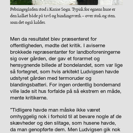
Pebringegården stod i Karise Sogn. Typisk for egnens huse er
den kalket både på tavl og bindingsværk – over stok og sten,
som det også kaldes.
Men da resultatet blev præsenteret for
offentligheden, mødte det kritik. I aviserne
brokkede repræsentanter for landboforeningerne
sig over gården, der gav et forarmet og
hensygnende billede af bondelandet, som var lige
så fortegnet, som hvis arkitekt Ludvigsen havde
udstyret gården med termoruder og
blandingsbatteri. For ingen ordentlig bondemand
ville lade sit hus forfalde på så ekstrem en måde,
mente kritikerne.
”Tidligere havde man måske ikke været
omhyggelig nok i forhold til at bevare nogle af de
skævheder og den slitage, som husene havde,
da man genopførte dem. Men Ludvigsen gik nok