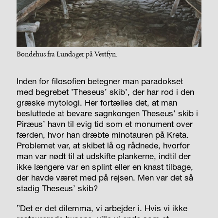
Bondehus fra Lundager på Vestfyn.
Inden for filosofien betegner man paradokset
med begrebet ’Theseus’ skib’, der har rod i den
græske mytologi. Her fortælles det, at man
besluttede at bevare sagnkongen Theseus’ skib i
Piræus’ havn til evig tid som et monument over
færden, hvor han dræbte minotauren på Kreta.
Problemet var, at skibet lå og rådnede, hvorfor
man var nødt til at udskifte plankerne, indtil der
ikke længere var en splint eller en knast tilbage,
der havde været med på rejsen. Men var det så
stadig Theseus’ skib?
”Det er det dilemma, vi arbejder i. Hvis vi ikke