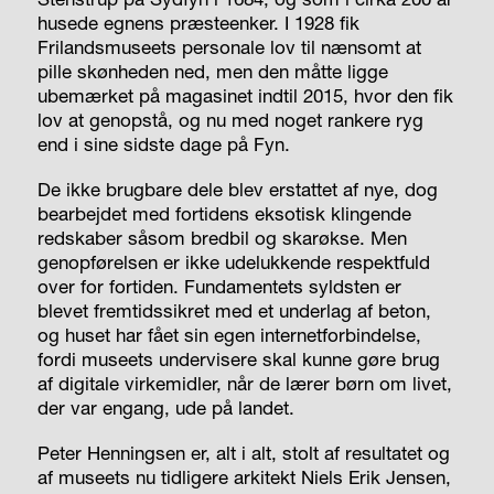
husede egnens præsteenker. I 1928 fik
Frilandsmuseets personale lov til nænsomt at
pille skønheden ned, men den måtte ligge
ubemærket på magasinet indtil 2015, hvor den fik
lov at genopstå, og nu med noget rankere ryg
end i sine sidste dage på Fyn.
De ikke brugbare dele blev erstattet af nye, dog
bearbejdet med fortidens eksotisk klingende
redskaber såsom bredbil og skarøkse. Men
genopførelsen er ikke udelukkende respektfuld
over for fortiden. Fundamentets syldsten er
blevet fremtidssikret med et underlag af beton,
og huset har fået sin egen internetforbindelse,
fordi museets undervisere skal kunne gøre brug
af digitale virkemidler, når de lærer børn om livet,
der var engang, ude på landet.
Peter Henningsen er, alt i alt, stolt af resultatet og
af museets nu tidligere arkitekt Niels Erik Jensen,