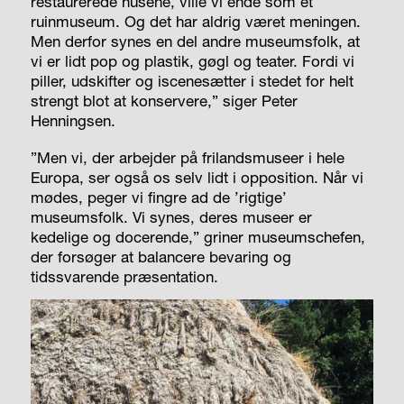
restaurerede husene, ville vi ende som et
ruinmuseum. Og det har aldrig været meningen.
Men derfor synes en del andre museumsfolk, at
vi er lidt pop og plastik, gøgl og teater. Fordi vi
piller, udskifter og iscenesætter i stedet for helt
strengt blot at konservere,” siger Peter
Henningsen.
”Men vi, der arbejder på frilandsmuseer i hele
Europa, ser også os selv lidt i opposition. Når vi
mødes, peger vi fingre ad de ’rigtige’
museumsfolk. Vi synes, deres museer er
kedelige og docerende,” griner museumschefen,
der forsøger at balancere bevaring og
tidssvarende præsentation.