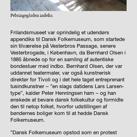
Pebringegården indefra.
Frilandsmuseet var oprindelig et udendørs
appendiks til Dansk Folkemuseum, som startede
sin tilværelse på Vesterbros Passage, senere
Vesterbrogade, i København, da Bernhard Olsen i
1885 åbnede op for en samling af autentiske
bondestuer med indbo. Bernhard Olsen, der var
uddannet teatermaler, var også kunstnerisk
direktør for Tivoli og i det hele taget entreprenant
tusindkunstner – ”en slags datidens Lars Larsen-
type”, kalder Peter Henningsen ham – og han
ønskede at bevare dansk folkekultur og formidle
den til netop folket, hvorfor udstillingen af
bøndernes boliger kom til at hedde Dansk
Folkemuseum.
”Dansk Folkemuseum opstod som en protest