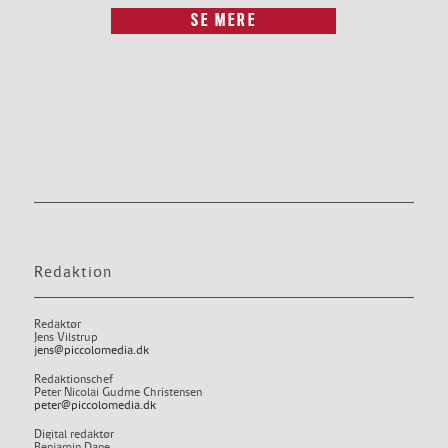
SE MERE
Redaktion
Redaktør
Jens Vilstrup
jens@piccolomedia.dk
Redaktionschef
Peter Nicolai Gudme Christensen
peter@piccolomedia.dk
Digital redaktør
Benjamin Dane