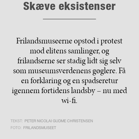
Skæve eksistenser
Frilandsmuseerne opstod i protest
mod elitens samlinger, og
frilandserne ser stadig lidt sig selv
som museumsverdenens gøglere. Få
en forklaring og en spadseretur
igennem fortidens landsby – nu med
wi-fi.
TEKST:
PETER NICOLAI GUDME CHRISTENSEN
FOTO:
FRILANDSMUSEET