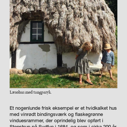
Læsøhus med tangparyk.
Et nogenlunde frisk eksempel er et hvidkalket hus
med vinrødt bindingsværk og flaskegrønne
vinduesrammer, der oprindelig blev opført i
Stenstrup på Sydfyn i 1684, og som i cirka 200 år