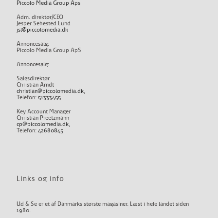
Piccolo Media Group Aps
Adm. direktør/CEO
Jesper Sehested Lund
jsl@piccolomedia.dk
Annoncesalg:
Piccolo Media Group ApS
Annoncesalg:
Salgsdirektør
Christian Arndt
christian@piccolomedia.dk
,
Telefon:
51333455
Key Account Manager
Christian Preetzmann
cp@piccolomedia.dk
,
Telefon:
42680845
Links og info
Ud & Se er et af Danmarks største magasiner. Læst i hele landet siden
1980.