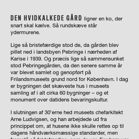
DEN HVIDKALKEDE GÅRD
ligner en ko, der
snart skal kælve. Så rundskæve står
ydermurene.
Lige så bristefærdige stod de, da gården blev
pillet ned i landsbyen Pebringe i nærheden af
Karise i 1939. Og præcis lige så sammensunket
stod Pebringe­gården, da den senere samme år
var blevet samlet og genopført på
Frilandsmuseets grund nord for København. I dag
er bygningen det skæveste hus i museets
samling af i alt cirka 60 bygninger – og et
monument over datidens bevaringskultur.
I slutningen af 30’erne hed museets chefarkitekt
Arne Ludvigsen, og han arbejdede ud fra
princippet om, at husene ikke skulle rettes op til
dagens håndværksmæssige standarder, men