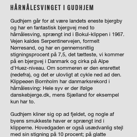
HÅRNÅLESVINGET I GUDHJEM
Gudhjem går for at være landets eneste bjergby
og har en fantastisk bjergvej med to
hårnålesving, sprængt ind i Bokul-klippen i 1967.
Vejen kaldes Serpentinervejen, formelt
Nørresand, og har en gennemsnitlig
stigningsprocent på 7,5, det tætteste, vi kommer
på en bjergvej i Danmark og cirka på Alpe
d’Huez-niveau. Om sommeren er den ensrettet
(nedefra), og det er ulovligt at cykle ned ad den.
Klippeøen Bornholm har danmarksrekord i
hårnålesving: Hele syv er der ifølge
danskebjerge.dk, mens Sjælland for eksempel
kun har to.
Gudhjem kliner sig op ad fjeldet, og nogle af
byens smukkeste haver er sprængt ind i
klipperne. Hovedgaden er også usædvanlig stejl
med sin stigning på 10 procent; på glatte