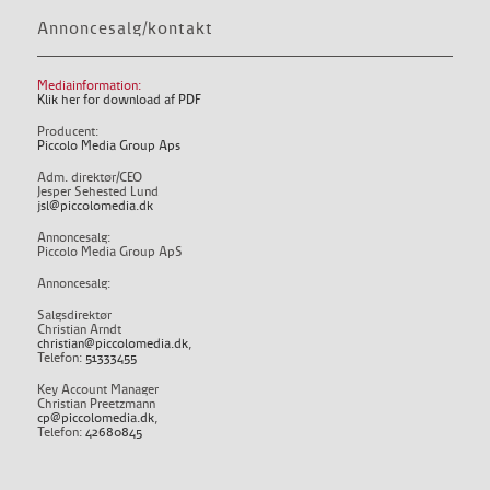
Annoncesalg/kontakt
Mediainformation:
Klik her for download af PDF
Producent:
Piccolo Media Group Aps
Adm. direktør/CEO
Jesper Sehested Lund
jsl@piccolomedia.dk
Annoncesalg:
Piccolo Media Group ApS
Annoncesalg:
Salgsdirektør
Christian Arndt
christian@piccolomedia.dk
,
Telefon:
51333455
Key Account Manager
Christian Preetzmann
cp@piccolomedia.dk
,
Telefon:
42680845