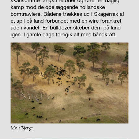
skånsomme fangstmetoder og fører en daglig
kamp mod de ødelæggende hollandske
bomtrawlere. Bådene trækkes ud i Skagerrak af
et spil på land forbundet med en wire forankret
ude i vandet. En bulldozer slæber dem på land
igen. I gamle dage foregik alt med håndkraft.
Mols Bjerge.