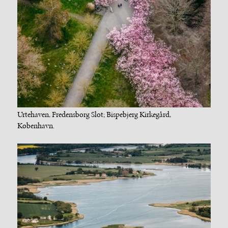
Urtehaven, Fredensborg Slot; Bispebjerg Kirkegård,
København.