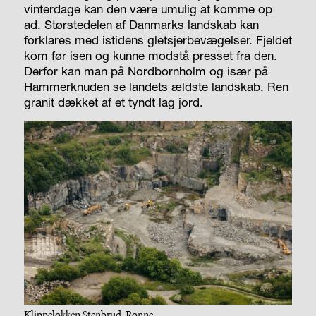
vinterdage kan den være umulig at komme op
ad. Størstedelen af Danmarks landskab kan
forklares med istidens gletsjerbevægelser. Fjeldet
kom før isen og kunne modstå presset fra den.
Derfor kan man på Nordbornholm og især på
Hammerknuden se landets ældste landskab. Ren
granit dækket af et tyndt lag jord.
Klippeløkken Stenbrud, Rønne.