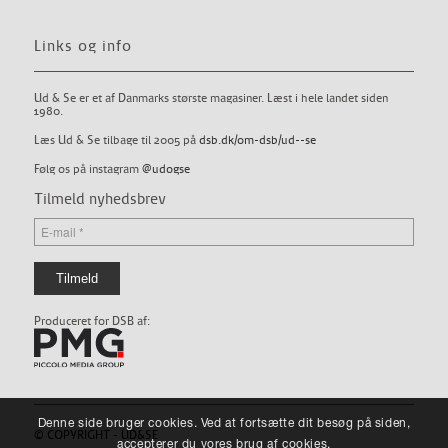
Links og info
Ud & Se er et af Danmarks største magasiner. Læst i hele landet siden
1980.
Læs Ud & Se tilbage til 2005 på
dsb.dk/om-dsb/ud--se
Følg os på instagram
@udogse
Tilmeld nyhedsbrev
Produceret for DSB af:
Denne side bruger cookies. Ved at fortsætte dit besøg på siden,
© COPYRIGHT - UD&SE
accepterer du vores brug af cookies.