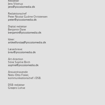
Redaktør
Jens Vilstrup
jens@piccolomedia.dk
Redaktionschef
Peter Nicolai Gudme Christensen
peter@piccolomedia.dk
Digital redaktør
Benjamin Dane
benjamin@piccolomedia.dk
Ideer:
artikelforslag@piccolomedia.dk
Læserbreve:
brev@piccolomedia.dk
Art direction
Stine Sophie Birch
sophie@piccolomedia.dk
Ansvarshavende
Niels-Otto Fisker,
kommunikationschef i DSB.
DSB-redaktør
Gregers Lohse