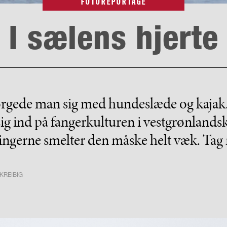
FOTOREPORTAGE
I sælens hjerte
ørgede man sig med hundeslæde og kaja
sig ind på fangerkulturen i vestgrønla
gerne smelter den måske helt væk. Tag m
KREIBIG