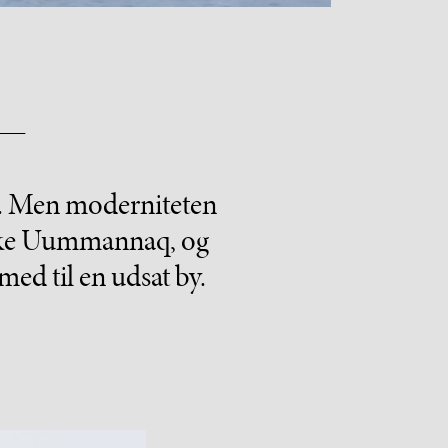
k. Men moderniteten
ndske Uummannaq, og
ed til en udsat by.