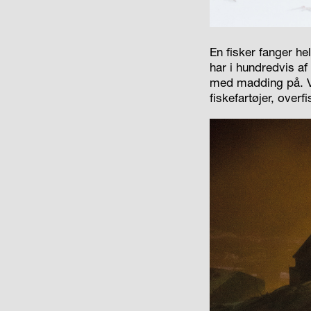
En fisker fanger he
har i hundredvis af
med madding på. Va
fiskefartøjer, overf