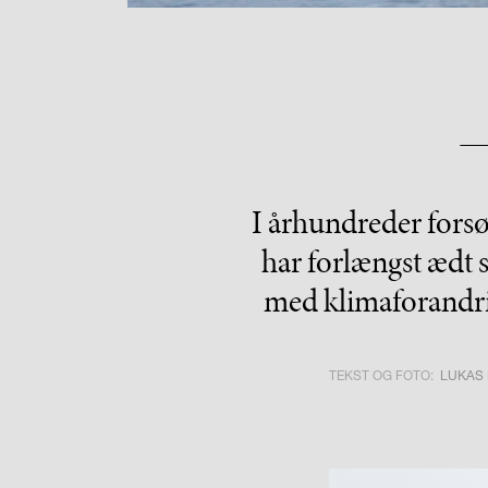
I århundreder fors
har forlængst ædt 
med klimaforandrin
TEKST OG FOTO:
LUKAS 