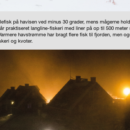
llefisk på havisen ved minus 30 grader, mens mågerne holder 
 år praktiseret langline-fiskeri med liner på op til 500 me
rmere havstrømme har bragt flere fisk til fjorden, men og
iskeri og kvoter.