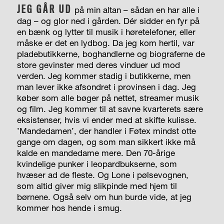
JEG GÅR UD
på min altan – sådan en har alle i
dag – og glor ned i gården. Dér sidder en fyr på
en bænk og lytter til musik i høretelefoner, eller
måske er det en lydbog. Da jeg kom hertil, var
pladebutikkerne, boghandlerne og biograferne de
store gevinster med deres vinduer ud mod
verden. Jeg kommer stadig i butikkerne, men
man lever ikke afsondret i provinsen i dag. Jeg
køber som alle bøger på nettet, streamer musik
og film. Jeg kommer til at savne kvarterets sære
eksistenser, hvis vi ender med at skifte kulisse.
’Mandedamen’, der handler i Føtex mindst otte
gange om dagen, og som man sikkert ikke må
kalde en mandedame mere. Den 70-årige
kvindelige punker i leopardbukserne, som
hvæser ad de fleste. Og Lone i pølsevognen,
som altid giver mig slikpinde med hjem til
børnene. Også selv om hun burde vide, at jeg
kommer hos hende i smug.