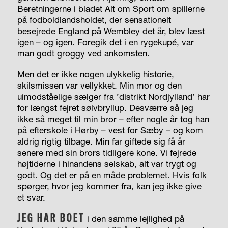
Beretningerne i bladet Alt om Sport om spillerne
på fodboldlandsholdet, der sensationelt
besejrede England på Wembley det år, blev læst
igen – og igen. Foregik det i en rygekupé, var
man godt groggy ved ankomsten.
Men det er ikke nogen ulykkelig historie,
skilsmissen var vellykket. Min mor og den
uimodståelige sælger fra ’distrikt Nordjylland’ har
for længst fejret sølvbryllup. Desværre så jeg
ikke så meget til min bror – efter nogle år tog han
på efterskole i Hørby – vest for Sæby – og kom
aldrig rigtig tilbage. Min far giftede sig få år
senere med sin brors tidligere kone. Vi fejrede
højtiderne i hinandens selskab, alt var trygt og
godt. Og det er på en måde problemet. Hvis folk
spørger, hvor jeg kommer fra, kan jeg ikke give
et svar.
JEG HAR BOET
i den samme lejlighed på