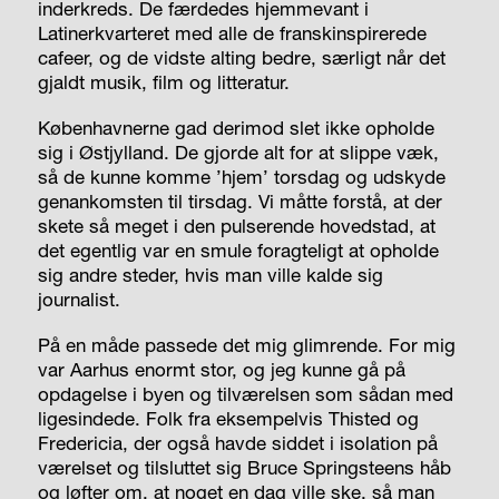
inderkreds. De færdedes hjemmevant i
Latinerkvarteret med alle de franskinspirerede
cafeer, og de vidste alting bedre, særligt når det
gjaldt musik, film og litteratur.
Københavnerne gad derimod slet ikke opholde
sig i Østjylland. De gjorde alt for at slippe væk,
så de kunne komme ’hjem’ torsdag og udskyde
genankomsten til tirsdag. Vi måtte forstå, at der
skete
så
meget i den pulserende hovedstad, at
det egentlig var en smule foragteligt at opholde
sig andre steder, hvis man ville kalde sig
journalist.
På en måde passede det mig glimrende. For mig
var Aarhus enormt stor, og jeg kunne gå på
opdagelse i byen og tilværelsen som sådan med
ligesindede. Folk fra eksempelvis Thisted og
Fredericia, der også havde siddet i isolation på
værelset og tilsluttet sig Bruce Springsteens håb
og løfter om, at noget en dag ville ske, så man