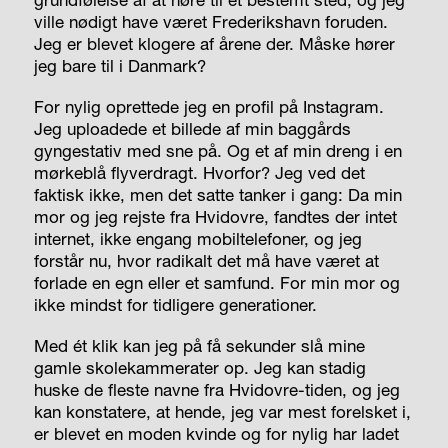
ville nødigt have været Frederikshavn foruden.
Jeg er blevet klogere af årene der. Måske hører
jeg bare til i Danmark?
For nylig oprettede jeg en profil på Instagram.
Jeg uploadede et billede af min baggårds
gyngestativ med sne på. Og et af min dreng i en
mørkeblå flyverdragt. Hvorfor? Jeg ved det
faktisk ikke, men det satte tanker i gang: Da min
mor og jeg rejste fra Hvidovre, fandtes der intet
internet, ikke engang mobiltelefoner, og jeg
forstår nu, hvor radikalt det må have været at
forlade en egn eller et samfund. For min mor og
ikke mindst for tidligere generationer.
Med ét klik kan jeg på få sekunder slå mine
gamle skolekammerater op. Jeg kan stadig
huske de fleste navne fra Hvidovre-tiden, og jeg
kan konstatere, at hende, jeg var mest forelsket i,
er blevet en moden kvinde og for nylig har ladet