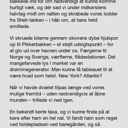
bakkede ind for om nødvendigt at kunne komme
hurtigt væk, og dér sad vi under indkørslens
halvtag midt om natten og skrabede vores lodder
fra Shell-tanken – i håb om, at hans held
smittede.
Vi skruede bilerne gennem skovens dybe hjulspor
op til
Pikkerbakken
–
et stejlt udsigtspunkt – for
at glo ud over havnen under os. Færgerne til
Norge og Sverige, værfterne, flådestationen. Det
mangefarvede lys i mørket var en
drømmegenerator. Man kunne få tableauet til at
være hvad som helst. New York? Atlantis?
Når vi havde dvælet tilpas længe ved vores
mulige fremtid – uden nødvendigvis at åbne
munden – trillede vi ned igen.
En bekendt kørte taxa, og vi kunne finde på at
køre efter ham en hel nat. Vi fandt ham som regel
ved holdepladsen ved banegården, og så