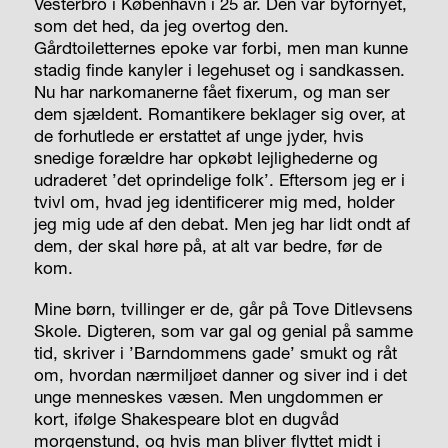
Vesterbro i København i 25 år.
Den var byfornyet,
som det hed, da jeg overtog den.
Gårdtoiletternes epoke var forbi, men man kunne
stadig finde kanyler i legehuset og i sandkassen.
Nu har narkomanerne fået fixerum, og man ser
dem sjældent. Romantikere beklager sig over, at
de forhutlede er erstattet af unge jyder, hvis
snedige forældre har opkøbt lejlighederne og
udraderet ’det oprindelige folk’. Eftersom jeg er i
tvivl om, hvad jeg identificerer mig med, holder
jeg mig ude af den debat. Men jeg har lidt ondt af
dem, der skal høre på, at alt var bedre, før de
kom.
Mine børn, tvillinger er de, går på Tove Ditlevsens
Skole. Digteren, som var gal og genial på samme
tid, skriver i ’Barndommens gade’ smukt og råt
om, hvordan nærmiljøet danner og siver ind i det
unge menneskes væsen. Men ungdommen er
kort, ifølge Shakespeare blot en dugvåd
morgenstund, og hvis man bliver flyttet midt i