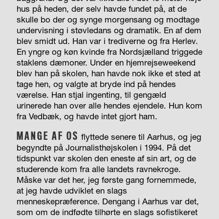
hus på heden, der selv havde fundet på, at de
skulle bo der og synge morgensang og modtage
undervisning i støvledans og dramatik. En af dem
blev smidt ud. Han var i trediverne og fra Herlev.
En yngre og køn kvinde fra Nordsjælland triggede
staklens dæmoner. Under en hjemrejseweekend
blev han på skolen, han havde nok ikke et sted at
tage hen, og valgte at bryde ind på hendes
værelse. Han stjal ingenting, til gengæld
urinerede han over alle hendes ejendele. Hun kom
fra Vedbæk, og havde intet gjort ham.
MANGE AF OS
flyttede senere til Aarhus, og jeg
begyndte på Journalisthøjskolen i 1994. På det
tidspunkt var skolen den eneste af sin art, og de
studerende kom fra alle landets ravnekroge.
Måske var det her, jeg første gang fornemmede,
at jeg havde udviklet en slags
menneskepræference. Dengang i Aarhus var det,
som om de indfødte tilhørte en slags sofistikeret