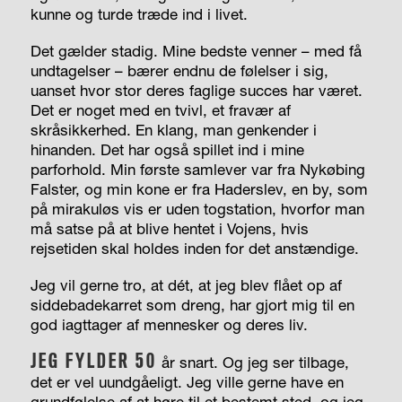
kunne og turde træde ind i livet.
Det gælder stadig. Mine bedste venner – med få
undtagelser – bærer endnu de følelser i sig,
uanset hvor stor deres faglige succes har været.
Det er noget med en tvivl, et fravær af
skråsikkerhed. En klang, man genkender i
hinanden. Det har også spillet ind i mine
parforhold. Min første samlever var fra Nykøbing
Falster, og min kone er fra Haderslev, en by, som
på mirakuløs vis er uden togstation, hvorfor man
må satse på at blive hentet i Vojens, hvis
rejsetiden skal holdes inden for det anstændige.
Jeg vil gerne tro, at dét, at jeg blev flået op af
siddebadekarret som dreng, har gjort mig til en
god iagttager af mennesker og deres liv.
JEG FYLDER 50
år snart. Og jeg ser tilbage,
det er vel uundgåeligt. Jeg ville gerne have en
grundfølelse af at høre til et bestemt sted, og jeg