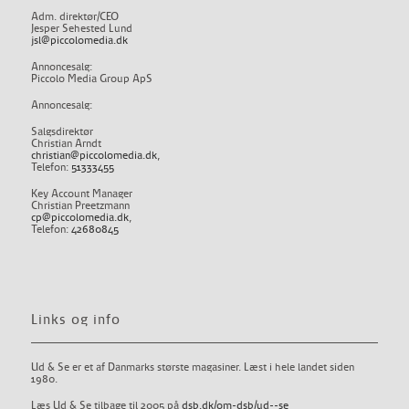
Adm. direktør/CEO
Jesper Sehested Lund
jsl@piccolomedia.dk
Annoncesalg:
Piccolo Media Group ApS
Annoncesalg:
Salgsdirektør
Christian Arndt
christian@piccolomedia.dk
,
Telefon:
51333455
Key Account Manager
Christian Preetzmann
cp@piccolomedia.dk
,
Telefon:
42680845
Links og info
Ud & Se er et af Danmarks største magasiner. Læst i hele landet siden
1980.
Læs Ud & Se tilbage til 2005 på
dsb.dk/om-dsb/ud--se