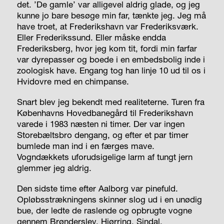
det. ’De gamle’ var alligevel aldrig glade, og jeg
kunne jo bare besøge min far, tænkte jeg. Jeg må
have troet, at Frederikshavn var Frederiksværk.
Eller Frederikssund. Eller måske endda
Frederiksberg, hvor jeg kom tit, fordi min farfar
var dyrepasser og boede i en embedsbolig inde i
zoologisk have. Engang tog han linje 10 ud til os i
Hvidovre med en chimpanse.
Snart blev jeg bekendt med realiteterne. Turen fra
Københavns Hovedbanegård til Frederikshavn
varede i 1983 næsten ni timer. Der var ingen
Storebæltsbro dengang, og efter et par timer
bumlede man ind i en færges mave.
Vogndækkets uforudsigelige larm af tungt jern
glemmer jeg aldrig.
Den sidste time efter Aalborg var pinefuld.
Opløbsstrækningens skinner slog ud i en unødig
bue, der ledte de raslende og opbrugte vogne
gennem Brønderslev, Hjørring, Sindal.