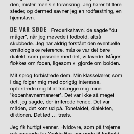
den, mister man sin forankring. Jeg hører til flere
steder, og dermed savner jeg en rodfæstning, en
hjemstavn.
DE VAR SØDE
i Frederikshavn, de sagde ”du
måger”, når jeg møvede i fodbold, altså
skubbede. Jeg har aldrig forstået den eventuelle
ornitologiske reference, måske var det bare
dialekt, som passede med det, vi lavede. Måger
flokkes om føden, ligesom vi gjorde om bolden.
Mit sprog forbistrede dem. Min klasselærer, som
i dag følger mig med oprigtig interesse,
opfordrede mig til at fralægge mig mine
’københavnermanerer’. Det var ikke så meget
det, jeg sagde, der irriterede hende. Det var
måden, det kom ud på. Tonefaldet, dialekten,
diktionen. Det lød … træls.
Jeg fik hurtigt venner. Hvidovre, som på trøjerne
reklamerede for Yankie Bar, var gode til fodbold