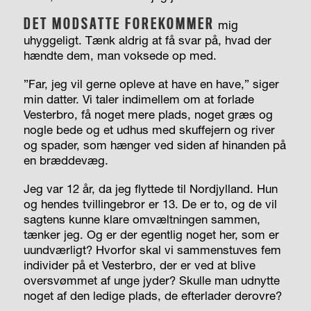
DET MODSATTE FOREKOMMER
mig
uhyggeligt. Tænk aldrig at få svar på, hvad der
hændte dem, man voksede op med.
”Far, jeg vil gerne opleve at have en have,” siger
min datter. Vi taler indimellem om at forlade
Vesterbro, få noget mere plads, noget græs og
nogle bede og et udhus med skuffejern og river
og spader, som hænger ved siden af hinanden på
en bræddevæg.
Jeg var 12 år, da jeg flyttede til Nordjylland. Hun
og hendes tvillingebror er 13. De er to, og de vil
sagtens kunne klare omvæltningen sammen,
tænker jeg. Og er der egentlig noget her, som er
uundværligt? Hvorfor skal vi sammenstuves fem
individer på et Vesterbro, der er ved at blive
oversvømmet af unge jyder? Skulle man udnytte
noget af den ledige plads, de efterlader derovre?