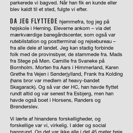
parkerede vi bagved. Når han fik en kunde eller
blev kaldt til et sted, fulgte vi efter.
DA JEG FLYTTEDE
hjemmefra, tog jeg på
højskole i Herning. Eleverne ankom – via det
mærkværdige banegårdscenter, som også var
rutebilstation og postterminal og rejsebureau –
fra alle dele af landet. Jeg kan stadig forbinde
folk med de provinsbyer, de stammede fra. Mads
fra Stege på Møn. Camille fra Svaneke på
Bornholm. Morten fra Aars i Himmerland, Karen
Grethe fra Vejen i Sønderjylland, Frank fra Kolding
(hans bror var medlem af heavy-bandet
Skagarack). Og så var der HC, han havde flyttet
rundt altid og var senest fra Esbjerg, men han
havde også boet i Horsens, Randers og
Brønderslev.
Vi lærte af hinandens forskelligheder, og
forskellige var vi, virkelig. I alder og social
baggrund. Og det var ikke alle i det 45 meter høje