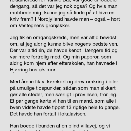
dengang, så det var jeg nok også? Og hvis man
mobbede mig, kunne jeg så finde på at hive en
kniv frem? I Nordjylland havde man – også – hørt
om Vestegnens grønjakker.
Jeg fik en omgangskreds, men var altid bevidst
om, at jeg aldrig kunne blive nogens bedste ven.
Der var altid én, de havde kendt i længere tid og
var mere fortrolig med. Og min papbror, som
aldrig kom hjem efter efterskolen, han havnede i
Hjørring hos
sin
mor.
Med årene fik vi kørekort og drev omkring i biler
på umulige tidspunkter, sådan som man sikkert
gør alle steder, men særligt i provinsen, tror jeg.
Et par gange kørte vi hen til en mand, som alle i
byen vidste havde tippet 13 rigtige hele to gange.
Det havde han fortalt i lokalavisen.
Han boede i bunden af en blind villavej, og vi