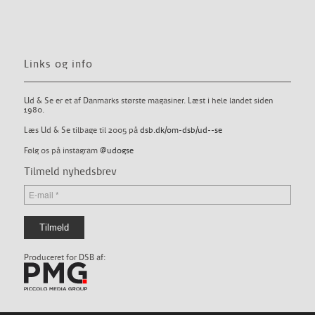
Links og info
Ud & Se er et af Danmarks største magasiner. Læst i hele landet siden
1980.
Læs Ud & Se tilbage til 2005 på
dsb.dk/om-dsb/ud--se
Følg os på instagram
@udogse
Tilmeld nyhedsbrev
Produceret for DSB af: