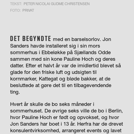
TEKST:
PETER NICOLAI GUDME CHRISTENSEN
FOTO:
PRIVAT
DET BEGYNDTE
med en barselsorlov. Jon
Sanders havde installeret sig i sin mors
sommerhus i Ebbeløkke på Sjællands Odde
sammen med sin kone Pauline Hoch og deres
datter. Efter et halvt år var de imidlertid blevet så
glade for den friske luft og udsigten til
kornmarker, Kattegat og bløde bakker, at de
besluttede at gøre det til en tilbagevendende
ting.
Hvert år skulle de bo seks måneder i
sommerhuset. De øvrige seks ville de bo i Berlin,
hvor Pauline Hoch er født og opvokset, og hvor
Jon Sanders har boet i 13 år. Herfra har de drevet
konsulentvirksomhed, arrangeret events og lavet