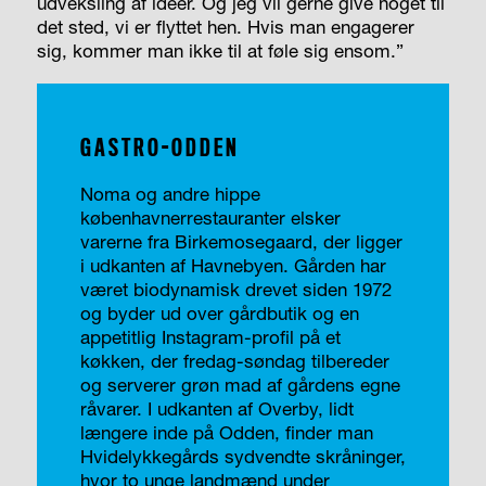
udveksling af ideer. Og jeg vil gerne give noget til
det sted, vi er flyttet hen. Hvis man engagerer
sig, kommer man ikke til at føle sig ensom.”
GASTRO-ODDEN
Noma og andre hippe
københavnerrestauranter elsker
varerne fra Birkemosegaard, der ligger
i udkanten af Havnebyen. Gården har
været biodynamisk drevet siden 1972
og byder ud over gårdbutik og en
appetitlig Instagram-profil på et
køkken, der fredag-søndag tilbereder
og serverer grøn mad af gårdens egne
råvarer. I udkanten af Overby, lidt
længere inde på Odden, finder man
Hvidelykkegårds sydvendte skråninger,
hvor to unge landmænd under