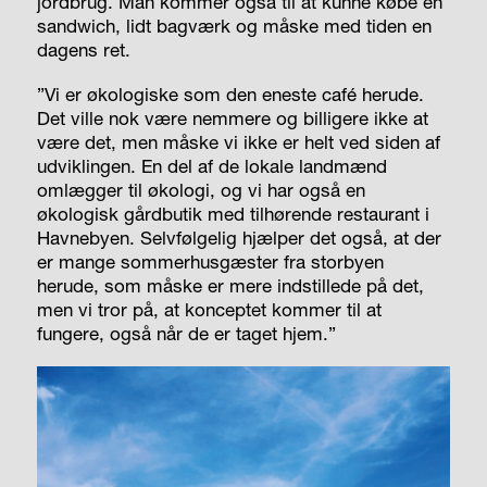
jordbrug. Man kommer også til at kunne købe en
sandwich, lidt bagværk og måske med tiden en
dagens ret.
”Vi er økologiske som den eneste café herude.
Det ville nok være nemmere og billigere ikke at
være det, men måske vi ikke er helt ved siden af
udviklingen. En del af de lokale landmænd
omlægger til økologi, og vi har også en
økologisk gårdbutik med tilhørende restaurant i
Havnebyen. Selvfølgelig hjælper det også, at der
er mange sommerhusgæster fra storbyen
herude, som måske er mere indstillede på det,
men vi tror på, at konceptet kommer til at
fungere, også når de er taget hjem.”