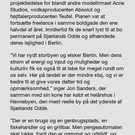
projektledelse for blandt andre modefirmaet Acne
Studios, vodkaproducenten Absolut og
højttalerproducenten Teufel. Planen var at
fortsætte freelance i samme boldgade den ene
halvdel af året. Imidlertid fik de snart lyst til at bo
permanent på Sjællands Odde og afhændede
deres lejlighed i Berlin.
”Vi har nydt storbyen og elsker Berlin. Men dens
strøm af energi og input og muligheder og
kulturliv fik os også til at løbe for meget rundt om
os selv. Her på landet er der mindre støj, og vi er
bedre til at give vores datter tid og
opmærksomhed,” siger Jon Sanders, der
sammen med sin kone har købt et helårshus i
Havnebyen, den mest reelle by på det yderste af
Sjællands Odde.
”Der er en brugs og en genbrugsplads, en
fiskehandler og en grillbar. Men pengeautomaten
skal lukke, fordi den er gammel og udslidt, og