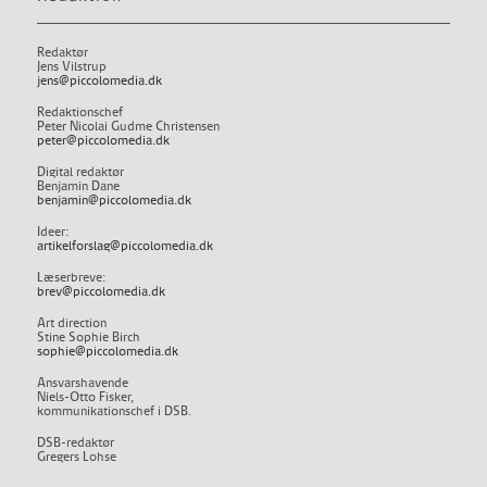
Redaktør
Jens Vilstrup
jens@piccolomedia.dk
Redaktionschef
Peter Nicolai Gudme Christensen
peter@piccolomedia.dk
Digital redaktør
Benjamin Dane
benjamin@piccolomedia.dk
Ideer:
artikelforslag@piccolomedia.dk
Læserbreve:
brev@piccolomedia.dk
Art direction
Stine Sophie Birch
sophie@piccolomedia.dk
Ansvarshavende
Niels-Otto Fisker,
kommunikationschef i DSB.
DSB-redaktør
Gregers Lohse