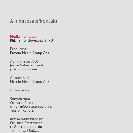
Annoncesalg/kontakt
Mediainformation:
Klik her for download af PDF
Producent:
Piccolo Media Group Aps
Adm. direktør/CEO
Jesper Sehested Lund
jsl@piccolomedia.dk
Annoncesalg:
Piccolo Media Group ApS
Annoncesalg:
Salgsdirektør
Christian Arndt
christian@piccolomedia.dk
,
Telefon:
51333455
Key Account Manager
Christian Preetzmann
cp@piccolomedia.dk
,
Telefon:
42680845