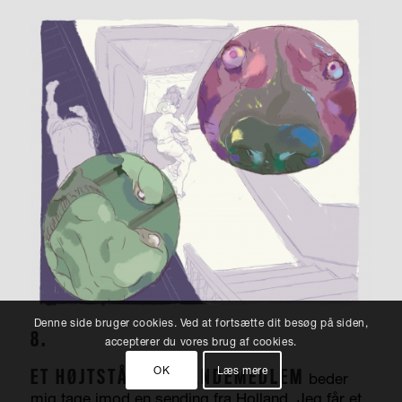
Denne side bruger cookies. Ved at fortsætte dit besøg på siden,
8.
accepterer du vores brug af cookies.
OK
Læs mere
ET HØJTSTÅENDE BANDEMEDLEM
beder
mig tage imod en sending fra Holland. Jeg får et