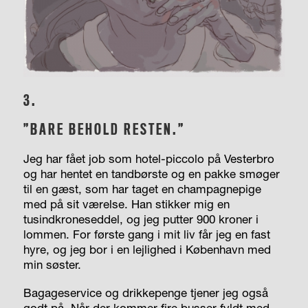
3.
”BARE BEHOLD RESTEN.”
Jeg har fået job som hotel-piccolo på Vesterbro
og har hentet en tandbørste og en pakke smøger
til en gæst, som har taget en champagnepige
med på sit værelse. Han stikker mig en
tusindkroneseddel, og jeg putter 900 kroner i
lommen. For første gang i mit liv får jeg en fast
hyre, og jeg bor i en lejlighed i København med
min søster.
Bagageservice og drikkepenge tjener jeg også
godt på. Når der kommer fire busser fyldt med