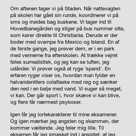
Om aftenen tager vi på Staden. Når nattevagten
på skolen har gået sin runde, koordinerer vi på
sms og mødes bag buskene. Vi tager ind til
Hovedbanegården og stiger på bus nummer otte,
som kører direkte til Christiania. Derude er der
boder med svampe fra Mexico og Island. En af
de første gange, jeg prøver dem, er i en park
med vennerne fra efterskolen. At trække vejret
føles surrealistisk, og jeg kan se luften, jeg
udånder. Vi prøver også at ryge ’spand’. En
erfaren ryger viser os, hvordan man fylder en
halvandenliters colaflaske med røg og sænker
den ned i en balje med vand. Vi suger så meget,
vi kan. Der går sport i, hvor skæve vi kan blive,
og flere får nærmest psykoser.
Igen får jeg lortekarakterer til mine eksamener.
Og igen mærker jeg angsten og skammen, der
kommer væltende. Jeg føler mig lille. Til
eksamen får jeg smasket ind i ansigtet, at jeg