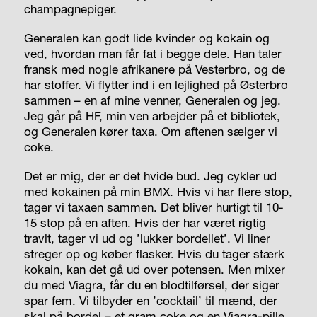
champagnepiger.
Generalen kan godt lide kvinder og kokain og
ved, hvordan man får fat i begge dele. Han taler
fransk med nogle afrikanere på Vesterbro, og de
har stoffer. Vi flytter ind i en lejlighed på Østerbro
sammen – en af mine venner, Generalen og jeg.
Jeg går på HF, min ven arbejder på et bibliotek,
og Generalen kører taxa. Om aftenen sælger vi
coke.
Det er mig, der er det hvide bud. Jeg cykler ud
med kokainen på min BMX. Hvis vi har flere stop,
tager vi taxaen sammen. Det bliver hurtigt til 10-
15 stop på en aften. Hvis der har været rigtig
travlt, tager vi ud og ’lukker bordellet’. Vi liner
streger op og køber flasker. Hvis du tager stærk
kokain, kan det gå ud over potensen. Men mixer
du med Viagra, får du en blodtilførsel, der siger
spar fem. Vi tilbyder en ’cocktail’ til mænd, der
skal på bordel – et gram coke og en Viagra-pille