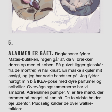
5.
ALARMEN ER GÅET.
Røgkanoner fylder
Matas-­butikken, røgen går af, da vi brækker
døren op med et koben. På gulvet ligger glasskår
fra de montrer, vi har knust. En maske skjuler mit
ansigt, og jeg har sorte handsker på. Jeg fylder
hurtigt min blå IKEA-pose med dyre parfumer og
solbriller. Overvågnings­kameraerne har vi
smadret. Adrenalinen pumper. Vi er fire mand, der
tømmer så meget, vi kan nå. De to sidste holder
øje udenfor. Pludselig kalder de over walkie-
talkien: