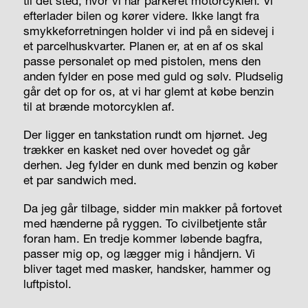
til det sted, hvor vi har parkeret motorcyklen. Vi
efterlader bilen og kører videre. Ikke langt fra
smykkeforretningen holder vi ind på en sidevej i
et parcelhuskvarter. Planen er, at en af os skal
passe personalet op med pistolen, mens den
anden fylder en pose med guld og sølv. Pludselig
går det op for os, at vi har glemt at købe benzin
til at brænde motorcyklen af.
Der ligger en tankstation rundt om hjørnet. Jeg
trækker en kasket ned over hovedet og går
derhen. Jeg fylder en dunk med benzin og køber
et par sandwich med.
Da jeg går tilbage, sidder min makker på fortovet
med hænderne på ryggen. To civilbetjente står
foran ham. En tredje kommer løbende bagfra,
passer mig op, og lægger mig i håndjern. Vi
bliver taget med masker, handsker, hammer og
luftpistol.