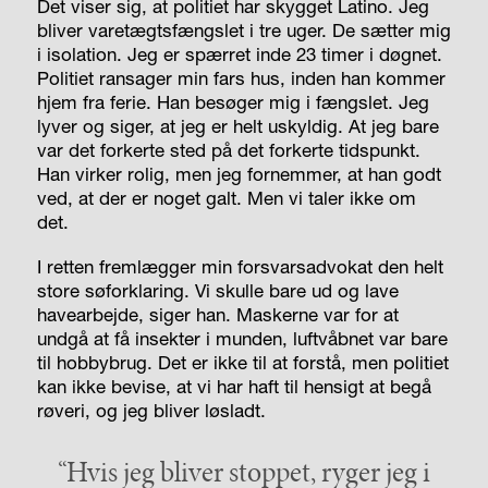
Det viser sig, at politiet har skygget Latino. Jeg
bliver varetægtsfængslet i tre uger. De sætter mig
i isolation. Jeg er spærret inde 23 timer i døgnet.
Politiet ransager min fars hus, inden han kommer
hjem fra ferie. Han besøger mig i fængslet. Jeg
lyver og siger, at jeg er helt uskyldig. At jeg bare
var det forkerte sted på det forkerte tidspunkt.
Han virker rolig, men jeg fornemmer, at han godt
ved, at der er noget galt. Men vi taler ikke om
det.
I retten fremlægger min forsvarsadvokat den helt
store søforklaring. Vi skulle bare ud og lave
havearbejde, siger han. Maskerne var for at
undgå at få insekter i munden, luftvåbnet var bare
til hobbybrug. Det er ikke til at forstå
,
men politiet
kan ikke bevise, at vi har haft til hensigt at begå
røveri, og jeg bliver løsladt.
“Hvis jeg bliver stoppet, ryger jeg i