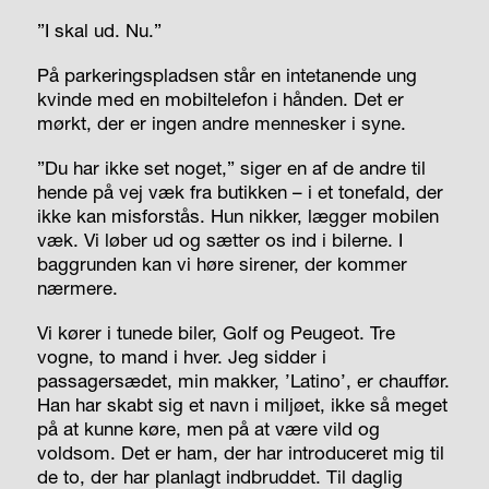
”I skal ud. Nu.”
På parkeringspladsen står en intetanende ung
kvinde med en mobiltelefon i hånden. Det er
mørkt, der er ingen andre mennesker i syne.
”Du har ikke set noget,” siger en af de andre til
hende på vej væk fra butikken – i et tonefald, der
ikke kan misforstås. Hun nikker, lægger mobilen
væk. Vi løber ud og sætter os ind i bilerne. I
baggrunden kan vi høre sirener, der kommer
nærmere.
Vi kører i tunede biler, Golf og Peugeot. Tre
vogne, to mand i hver. Jeg sidder i
passagersædet, min makker, ’Latino’, er chauffør.
Han har skabt sig et navn i miljøet, ikke så meget
på at kunne køre, men på at være vild og
voldsom. Det er ham, der har introduceret mig til
de to, der har planlagt indbruddet. Til daglig