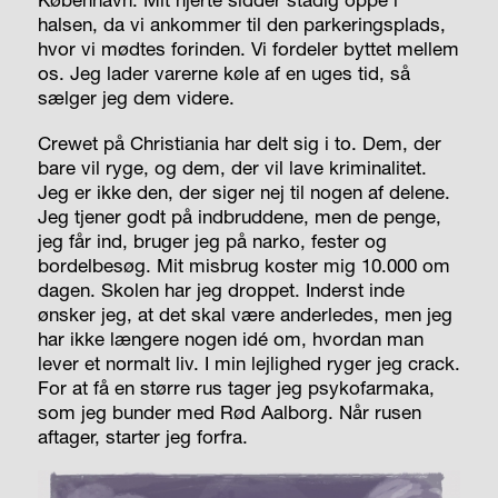
halsen, da vi ankommer til den parkeringsplads,
hvor vi mødtes forinden. Vi fordeler byttet mellem
os. Jeg lader varerne køle af en uges tid, så
sælger jeg dem videre.
Crewet på Christiania har delt sig i to. Dem, der
bare vil ryge, og dem, der vil lave kriminalitet.
Jeg er ikke den, der siger nej til nogen af delene.
Jeg tjener godt på indbruddene, men de penge,
jeg får ind, bruger jeg på narko, fester og
bordelbesøg. Mit misbrug koster mig 10.000 om
dagen. Skolen har jeg droppet. Inderst inde
ønsker jeg, at det skal være anderledes, men jeg
har ikke længere nogen idé om, hvordan man
lever et normalt liv. I min lejlighed ryger jeg crack.
For at få en større rus tager jeg psykofarmaka,
som jeg bunder med Rød Aalborg. Når rusen
aftager, starter jeg forfra.