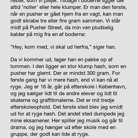
rester, som vi plejer. Tilbage i boderne ligger der
altid ’noller’ eller hele klumper. Er man den første,
når en pusher er gået hjem fra en vagt, kan man
godt skrabe tre eller fire gram sammen. Vi står
midt på Pusher Street, da min ven pludselig
kalder på mig fra en af boderne:
”Hey, kom med, vi skal ud herfra,” siger han.
Da vi kommer ud, tager han en pakke op af
lommen. I den ligger en stor klump hash, som en
pusher har glemt. Der er mindst 300 gram. For
første gang har vi mere hash, end vi kan nå at
ryge. Jeg er 16 år, går på efterskole i København,
og jeg sælger lidt til de andre elever og lidt til
skaterne og graffitimalerne. Det er mit tredje
efterskoleophold. Det første sted blev jeg smidt
ud for at ryge hash. Det andet sted dumpede jeg
mine eksamener. Her spiller jeg musik og går til
drama, og jeg hænger ud efter skole med en
gruppe, der godt kan lide at ryge.