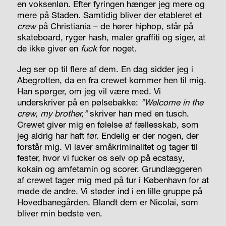
en voksenløn. Efter fyringen hænger jeg mere og
mere på Staden. Samtidig bliver der etableret et
crew
på Christiania – de hører hiphop, står på
skateboard, ryger hash, maler graffiti og siger, at
de ikke giver en
fuck
for noget.
Jeg ser op til flere af dem. En dag sidder jeg i
Abegrotten, da en fra crewet kommer hen til mig.
Han spørger, om jeg vil være med. Vi
underskriver på en pølsebakke:
”Welcome in the
crew, my brother,”
skriver han med en tusch.
Crewet giver mig en følelse af fællesskab, som
jeg aldrig har haft før. Endelig er der nogen, der
forstår mig. Vi laver småkriminalitet og tager til
fester, hvor vi fucker os selv op på ecstasy,
kokain og amfetamin og scorer. Grundlæggeren
af
crewet
tager
mig med på tur i København for at
møde de andre. Vi støder ind i en lille gruppe på
Hovedbanegården. Blandt dem er Nicolai, som
bliver min bedste ven.