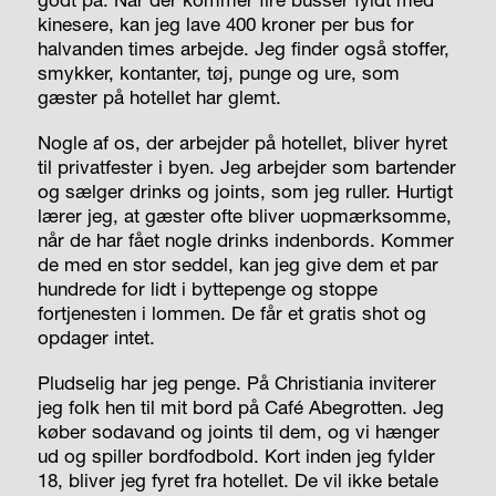
kinesere, kan jeg lave 400 kroner per bus for
halvanden times arbejde. Jeg finder også stoffer,
smykker, kontanter, tøj, punge og ure, som
gæster på hotellet har glemt.
Nogle af os, der arbejder på hotellet, bliver hyret
til privatfester i byen. Jeg arbejder som bartender
og sælger drinks og joints, som jeg ruller. Hurtigt
lærer jeg, at gæster ofte bliver uopmærksomme,
når de har fået nogle drinks indenbords. Kommer
de med en stor seddel, kan jeg give dem et par
hundrede for lidt i byttepenge og stoppe
fortjenesten i lommen. De får et gratis shot og
opdager intet.
Pludselig har jeg penge. På Christiania inviterer
jeg folk hen til mit bord på Café Abegrotten. Jeg
køber sodavand og joints til dem, og vi hænger
ud og spiller bordfodbold. Kort inden jeg fylder
18, bliver jeg fyret fra hotellet. De vil ikke betale