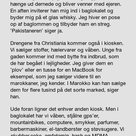
hænge ud dernede og bliver venner med ejeren.
En aften inviterer han mig ind i baglokalet og
byder mig på et glas whisky. Jeg hiver en pose
op af baglommen og tilbyder ham en streg.
’Pakistaneren’ siger ja.
Drengene fra Christiania kommer også i kiosken.
Vi sælger stoffer, hælervarer og våben. Unge fra
gaden kommer ind med bytte fra indbrud, som
de har begået i lejligheder. Jeg giver dem en
’plov’ eller en tusse for en MacBook for
eksempel, som jeg sælger videre til en
marokkaner, jeg kender. I Marokko kan han sælge
dem for flere tusind på det sorte marked, siger
han.
Ude foran ligner det enhver anden kiosk. Men i
baglokalet har vi våben, stjålne gps’er,
mountainbikes, computere, smykker, parfumer,
barbermaskiner, el-tandbørster og støvsugere. Vi
skubber
coke, amfetamin, hash og MDMA.