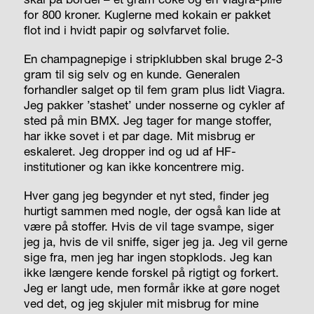
for 800 kroner. Kuglerne med kokain er pakket
flot ind i hvidt papir og sølvfarvet folie.
En champagnepige i stripklubben skal bruge 2-3
gram til sig selv og en kunde. Generalen
forhandler salget op til fem gram plus lidt Viagra.
Jeg pakker ’stashet’ under nosserne og cykler af
sted på min BMX. Jeg tager for mange stoffer,
har ikke sovet i et par dage. Mit misbrug er
eskaleret. Jeg dropper ind og ud af HF-
institutioner og kan ikke koncentrere mig.
Hver gang jeg begynder et nyt sted, finder jeg
hurtigt sammen med nogle, der også kan lide at
være på stoffer. Hvis de vil tage svampe, siger
jeg ja, hvis de vil sniffe, siger jeg ja. Jeg vil gerne
sige fra, men jeg har ingen stopklods. Jeg kan
ikke længere kende forskel på rigtigt og forkert.
Jeg er langt ude, men formår ikke at gøre noget
ved det, og jeg skjuler mit misbrug for mine