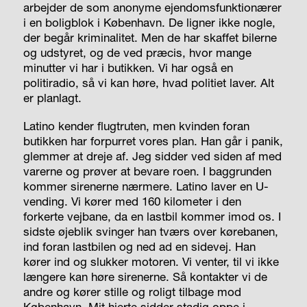
arbejder de som anonyme ejendomsfunktionærer
i en boligblok i København. De ligner ikke nogle,
der begår kriminalitet. Men de har skaffet bilerne
og udstyret, og de ved præcis, hvor mange
minutter vi har i butikken. Vi har også en
politiradio, så vi kan høre, hvad politiet laver. Alt
er planlagt.
Latino kender flugtruten, men kvinden foran
butikken har forpurret vores plan. Han går i panik,
glemmer at dreje af. Jeg sidder ved siden af med
varerne og prøver at bevare roen. I baggrunden
kommer sirenerne nærmere. Latino laver en U-
vending. Vi kører med 160 kilometer i den
forkerte vejbane, da en lastbil kommer imod os. I
sidste øjeblik svinger han tværs over kørebanen,
ind foran lastbilen og ned ad en sidevej. Han
kører ind og slukker motoren. Vi venter, til vi ikke
længere kan høre sirenerne. Så kontakter vi de
andre og kører stille og roligt tilbage mod
København. Mit hjerte sidder stadig oppe i