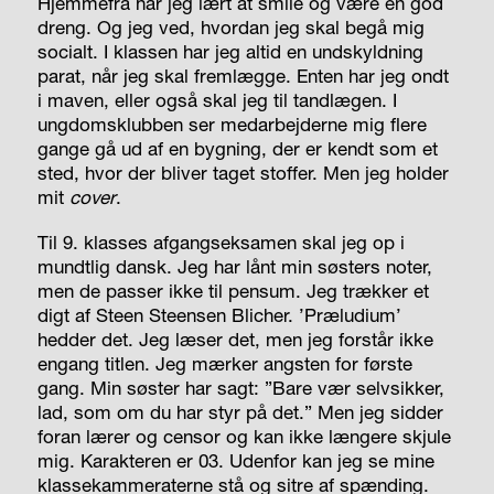
Hjemmefra har jeg lært at smile og være en god
dreng. Og jeg ved, hvordan jeg skal begå mig
socialt. I klassen har jeg altid en undskyldning
parat, når jeg skal fremlægge. Enten har jeg ondt
i maven, eller også skal jeg til tandlægen. I
ungdomsklubben ser medarbejderne mig flere
gange gå ud af en bygning, der er kendt som et
sted, hvor der bliver taget stoffer. Men jeg holder
mit
cover
.
Til 9. klasses afgangseksamen skal jeg op i
mundtlig dansk. Jeg har lånt min søsters noter,
men de passer ikke til pensum. Jeg trækker et
digt af Steen Steensen Blicher. ’Præludium’
hedder det. Jeg læser det, men jeg forstår ikke
engang titlen. Jeg mærker angsten for første
gang. Min søster har sagt: ”Bare vær selvsikker,
lad, som om du har styr på det.” Men jeg sidder
foran lærer og censor og kan ikke længere skjule
mig. Karakteren er 03. Udenfor kan jeg se mine
klassekammeraterne stå og sitre af spænding.