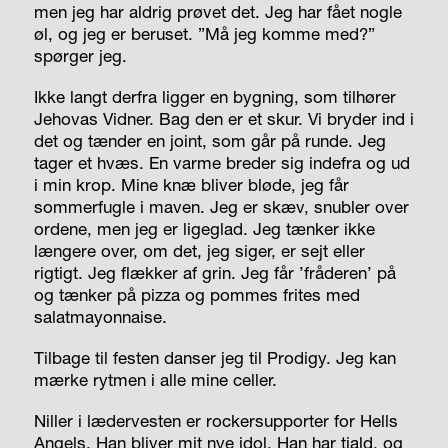
men jeg har aldrig prøvet det. Jeg har fået nogle
øl, og jeg er beruset. ”Må jeg komme med?”
spørger jeg.
Ikke langt derfra ligger en bygning, som tilhører
Jehovas Vidner. Bag den er et skur. Vi bryder ind i
det og tænder en joint, som går på runde. Jeg
tager et hvæs. En varme breder sig indefra og ud
i min krop. Mine knæ bliver bløde, jeg får
sommerfugle i maven. Jeg er skæv, snubler over
ordene, men jeg er ligeglad. Jeg tænker ikke
længere over, om det, jeg siger, er sejt eller
rigtigt. Jeg flækker af grin. Jeg får ’fråderen’ på
og tænker på pizza og pommes frites med
salatmayonnaise.
Tilbage til festen danser jeg til Prodigy. Jeg kan
mærke rytmen i alle mine celler.
Niller i lædervesten er rockersupporter for Hells
Angels. Han bliver mit nye idol. Han har tjald, og