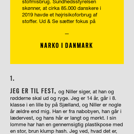
stofmisbrug. Sundhedsstyrelsen
skønner, at cirka 85.000 danskere i
2019 havde et højrisikoforbrug af
stoffer. Ud & Se sætter fokus på
—
NARKO I DANMARK
1.
JEG ER TIL FEST,
og Niller siger, at han og
rødderne skal ud og ryge. Jeg er 14 år, går i 8.
klasse i en lille by på Sjælland, og Niller er nogle
år ældre end mig. Han er fra nabobyen, han går i
lædervest, og hans hår er langt og mørkt. I sin
lomme har han en gennemsigtig plastikpose med
en stor, brun klump hash. Jeg ved, hvad det er,