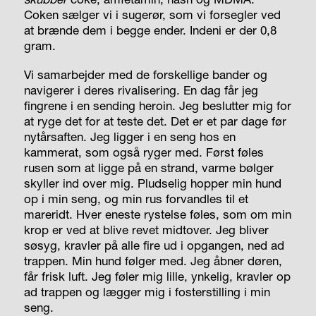
Coken sælger vi i sugerør, som vi forsegler ved
at brænde dem i begge ender. Indeni er der 0,8
gram.
Vi samarbejder med de forskellige bander og
navigerer i deres rivalisering. En dag får jeg
fingrene i en sending heroin. Jeg beslutter mig for
at ryge det for at teste det. Det er et par dage før
nytårsaften. Jeg ligger i en seng hos en
kammerat, som også ryger med. Først føles
rusen som at ligge på en strand, varme bølger
skyller ind over mig. Pludselig hopper min hund
op i min seng, og min rus forvandles til et
mareridt. Hver eneste rystelse føles, som om min
krop er ved at blive revet midtover. Jeg bliver
søsyg, kravler på alle fire ud i opgangen, ned ad
trappen. Min hund følger med. Jeg åbner døren,
får frisk luft. Jeg føler mig lille, ynkelig, kravler op
ad trappen og lægger mig i fosterstilling i min
seng.