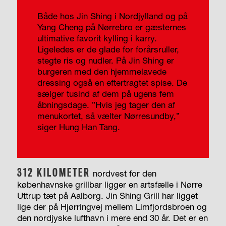
Både hos Jin Shing i Nordjylland og på
Yang Cheng på Nørrebro er gæsternes
ultimative favorit kylling i karry.
Ligeledes er de glade for forårsruller,
stegte ris og nudler. På Jin Shing er
burgeren med den hjemmelavede
dressing også en eftertragtet spise. De
sælger tusind af dem på ugens fem
åbningsdage. ”Hvis jeg tager den af
menukortet, så vælter Nørresundby,”
siger Hung Han Tang.
312
KILOMETER
nordvest for den
københavnske grillbar ligger en artsfælle i Nørre
Uttrup tæt på Aalborg. Jin Shing Grill har ligget
lige der på Hjørringvej mellem Limfjordsbroen og
den nordjyske lufthavn i mere end 30 år. Det er en