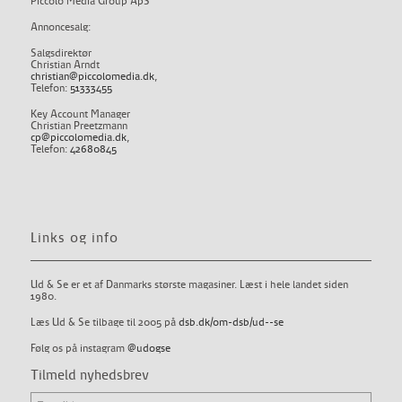
Piccolo Media Group ApS
Annoncesalg:
Salgsdirektør
Christian Arndt
christian@piccolomedia.dk
,
Telefon:
51333455
Key Account Manager
Christian Preetzmann
cp@piccolomedia.dk
,
Telefon:
42680845
Links og info
Ud & Se er et af Danmarks største magasiner. Læst i hele landet siden
1980.
Læs Ud & Se tilbage til 2005 på
dsb.dk/om-dsb/ud--se
Følg os på instagram
@udogse
Tilmeld nyhedsbrev