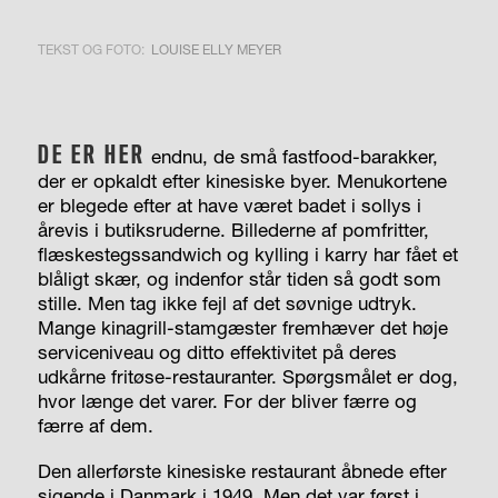
TEKST OG FOTO:
LOUISE ELLY MEYER
DE ER HER
endnu, de små fastfood-barakker,
der er opkaldt efter kinesiske byer. Menukortene
er blegede efter at have været badet i sollys i
årevis i butiksruderne. Billederne af pomfritter,
flæskestegssandwich og kylling i karry har fået et
blåligt skær, og indenfor står tiden så godt som
stille. Men tag ikke fejl af det søvnige udtryk.
Mange kinagrill-stamgæster fremhæver det høje
serviceniveau og ditto effektivitet på deres
udkårne fritøse-restauranter. Spørgsmålet er dog,
hvor længe det varer. For der bliver færre og
færre af dem.
Den allerførste kinesiske restaurant åbnede efter
sigende i Danmark i 1949. Men det var først i