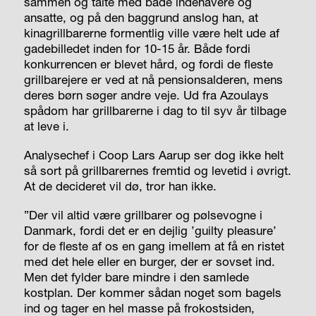
sammen og talte med både indehavere og
ansatte, og på den baggrund anslog han, at
kinagrillbarerne formentlig ville være helt ude af
gadebilledet inden for 10-15 år. Både fordi
konkurrencen er blevet hård, og fordi de fleste
grillbarejere er ved at nå pensionsalderen, mens
deres børn søger andre veje. Ud fra Azoulays
spådom har grillbarerne i dag to til syv år tilbage
at leve i.
Analysechef i Coop Lars Aarup ser dog ikke helt
så sort på grillbarernes fremtid og levetid i øvrigt.
At de decideret vil dø, tror han ikke.
”Der vil altid være grillbarer og pølsevogne i
Danmark, fordi det er en dejlig ’guilty pleasure’
for de fleste af os en gang imellem at få en ristet
med det hele eller en burger, der er sovset ind.
Men det fylder bare mindre i den samlede
kostplan. Der kommer sådan noget som bagels
ind og tager en hel masse på frokostsiden,