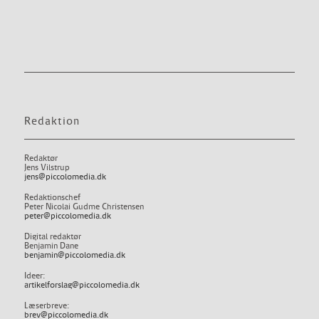
Redaktion
Redaktør
Jens Vilstrup
jens@piccolomedia.dk
Redaktionschef
Peter Nicolai Gudme Christensen
peter@piccolomedia.dk
Digital redaktør
Benjamin Dane
benjamin@piccolomedia.dk
Ideer:
artikelforslag@piccolomedia.dk
Læserbreve:
brev@piccolomedia.dk