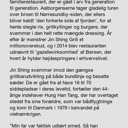
familierestaurant, der er gået i arv fra generation
til generation. Aalborgenserne tager gladelig turen
over broen til Nørresundby-siden, der ellers
bliver kaldt ’den forkerte side af fjorden’, for at
hente stegte ris, grillkyllinger og burgere, der
svømmer i den helt rette mængde dressing. År
efter år mønstrer Jin Shing Grill et
millionoverskud, og i 2014 blev restauranten
udnævnt til ’gazellevirksomhed’ af Børsen, der
hvert år hylder højdespringere i erhvervslivet.
Jin Shing svømmer imod den gængse
grillbarudvikling på både bundlinje og besatte
sæder. De er gået fra at have 16 til 70
siddepladser i deres levetid, fortæller den 44-
årige indehaver Hung Han Tang, der har overtaget
stedet fra sine forældre, som var bådflygtninge
og kom til Danmark i 1979 i kølvandet på
vietnamkrigen.
”Min far var faktisk udlært smed. Så han