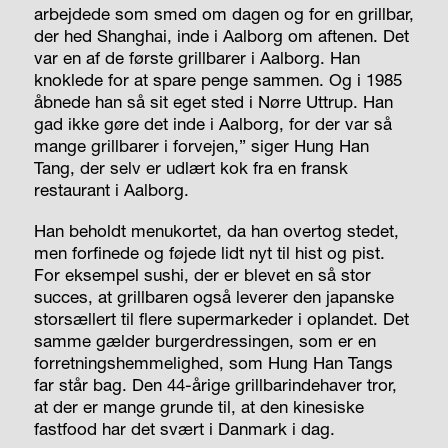
arbejdede som smed om dagen og for en grillbar,
der hed Shanghai, inde i Aalborg om aftenen. Det
var en af de første grillbarer i Aalborg. Han
knoklede for at spare penge sammen. Og i 1985
åbnede han så sit eget sted i Nørre Uttrup. Han
gad ikke gøre det inde i Aalborg, for der var så
mange grillbarer i forvejen,” siger Hung Han
Tang, der selv er udlært kok fra en fransk
restaurant i Aalborg.
Han beholdt menukortet, da han overtog stedet,
men forfinede og føjede lidt nyt til hist og pist.
For eksempel sushi, der er blevet en så stor
succes, at grillbaren også leverer den japanske
storsællert til flere supermarkeder i oplandet. Det
samme gælder burgerdressingen, som er en
forretningshemmelighed, som Hung Han Tangs
far står bag. Den 44-årige grillbarindehaver tror,
at der er mange grunde til, at den kinesiske
fastfood har det svært i Danmark i dag.