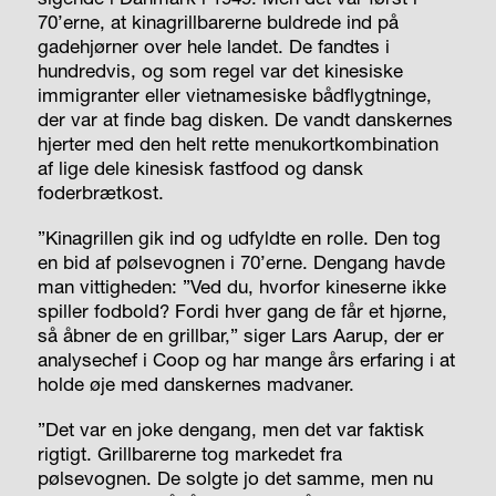
70’erne, at kinagrillbarerne buldrede ind på
gadehjørner over hele landet. De fandtes i
hundredvis, og som regel var det kinesiske
immigranter eller vietnamesiske bådflygtninge,
der var at finde bag disken. De vandt danskernes
hjerter med den helt rette menukortkombination
af lige dele kinesisk fastfood og dansk
foderbrætkost.
”Kinagrillen gik ind og udfyldte en rolle. Den tog
en bid af pølsevognen i 70’erne. Dengang havde
man vittigheden: ”Ved du, hvorfor kineserne ikke
spiller fodbold? Fordi hver gang de får et hjørne,
så åbner de en grillbar,” siger Lars Aarup, der er
analysechef i Coop og har mange års erfaring i at
holde øje med danskernes madvaner.
”Det var en joke dengang, men det var faktisk
rigtigt. Grillbarerne tog markedet fra
pølsevognen. De solgte jo det samme, men nu