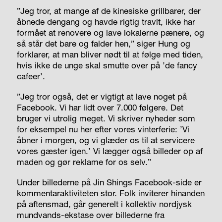
”Jeg tror, at mange af de kinesiske grillbarer, der
åbnede dengang og havde rigtig travlt, ikke har
formået at renovere og lave lokalerne pænere, og
så står det bare og falder hen,” siger Hung og
forklarer, at man bliver nødt til at følge med tiden,
hvis ikke de unge skal smutte over på ’de fancy
cafeer’.
”Jeg tror også, det er vigtigt at lave noget på
Facebook. Vi har lidt over 7.000 følgere. Det
bruger vi utrolig meget. Vi skriver nyheder som
for eksempel nu her efter vores vinterferie: ’Vi
åbner i morgen, og vi glæder os til at servicere
vores gæster igen.’ Vi lægger også billeder op af
maden og gør reklame for os selv.”
Under billederne på Jin Shings Facebook-side er
kommentaraktiviteten stor. Folk inviterer hinanden
på aftensmad, går generelt i kollektiv nordjysk
mundvands-ekstase over billederne fra