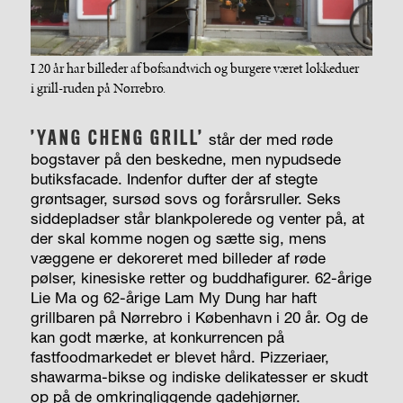
I 20 år har billeder af bøfsandwich og burgere været lokkeduer
i grill-ruden på Nørrebro.
’YANG CHENG GRILL’
står der med røde
bogstaver på den beskedne, men nypudsede
butiksfacade. Indenfor dufter der af stegte
grøntsager, sursød sovs og forårsruller. Seks
siddepladser står blankpolerede og venter på, at
der skal komme nogen og sætte sig, mens
væggene er dekoreret med billeder af røde
pølser, kinesiske retter og buddhafigurer. 62-årige
Lie Ma og 62-årige Lam My Dung har haft
grillbaren på Nørrebro i København i 20 år. Og de
kan godt mærke, at konkurrencen på
fastfoodmarkedet er blevet hård. Pizzeriaer,
shawarma-bikse og indiske delikatesser er skudt
op på de omkringliggende gadehjørner.