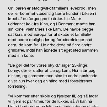
Grillbaren er stadigvæk familiens levebrød, men
der er kommet væsentlig færre kunder i biksen i
løbet af de forgangne to årtier. Lie Ma er
uddannet kok fra Kina, og i Danmark mødte han
sin kone, vietnamesiske Lam. De havde begge
sat kurs mod Europa for at skabe et familieliv
med bedre muligheder og forudsætninger end
dem, de kom fra. Lie arbejdede på flere andre
grillbarer, indtil han åbnede sit eget sted sammen
med sin kone.
”De gør det for vores skyld,” siger 23-årige
Lonny, der er datter af Lie og Lam. Hun står bag
disken, og sammen med sine to andre søskende
giver hun hver dag en hånd med i forældrenes
forretning.
”Vi kommer efter skole og hjælper til, og så tager
vi hjem et par timer, før de lukker, så vi kan nå
hjem i bad og ordne lektierne, inden dagen starter