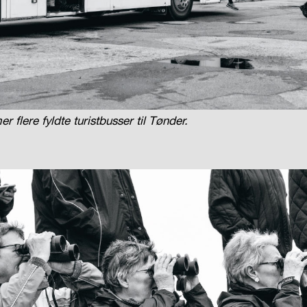
 flere fyldte turistbusser til Tønder.