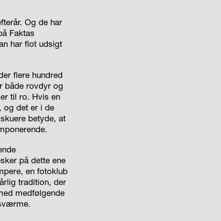
fterår. Og de har
 på Faktas
n har flot udsigt
der flere hundred
r både rovdyr og
 til ro. Hvis en
, og det er i de
lskuere betyde, at
 imponerende.
gende
sker på dette ene
mpere, en fotoklub
rlig tradition, der
 med medfølgende
 sværme.