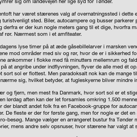
mrer sig om landevejen her lige syd for Tønder.
toft har været stærenes valg af overnatningssted i dette e
 turistvenligt sted. Biler, autocampere og busser parkerer
 derfra er der kun nogle meters gang til et dige, hvorfra ma
af rør. Nærmest som i et amfiteater.
 dagens lyse timer på at æde gåsebillelarver i marsken ven
ne mod områder med siv og rør, hvor de er i sikkerhed fo
ene ankommer i flokke med få minutters mellemrum og falder
e på at angribe under indflyvningen, flyver de alle med ét op
et sort sol er flottest. Men paradoksalt nok kan de mange ti
 nærme sig, hvilket betyder, at fugleskyerne bliver mindre
r og fjern, men mest fra Danmark, hvor sort sol er et sti
en lørdag aften kan der let forsamles omkring 1.500 menne
er der blandt andet folk fra en Facebook-gruppe for autoca
r. De fleste er der for første gang, men for nogle er det en å
kro-besøg. Mange vælger en arrangeret bustur fra Tønder
orier, mens andre selv opsnuser, hvor stærene har valgt at