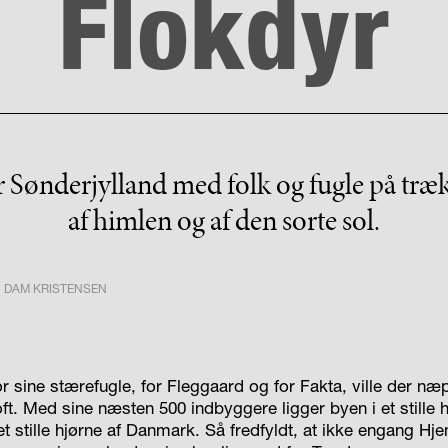
Flokdyr
r Sønderjylland med folk og fugle på træk.
af himlen og af den sorte sol.
 DAM KRISTENSEN
r sine stærefugle, for Fleggaard og for Fakta, ville der n
toft. Med sine næsten 500 indbyggere ligger byen i et stille 
 et stille hjørne af Danmark. Så fredfyldt, at ikke engang 