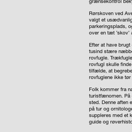
grænsekontrol beky
Rørskoven ved Aven
valgt et usædvanlig
parkeringsplads, og
over en tæt ’skov’ 
Efter at have brugt
tusind stære næbbe
rovfugle. Trækfugl
rovfugl skulle find
tilfælde, at begreb
rovfuglene ikke tør
Folk kommer fra næ
turistfænomen. På 
sted. Denne aften 
på tur og ornitologe
suppleres med et 
guide og røverhist