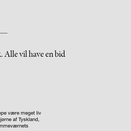
 Alle vil have en bid
æppe være meget liv
hjørne af Tyskland,
Hjemmeværnets