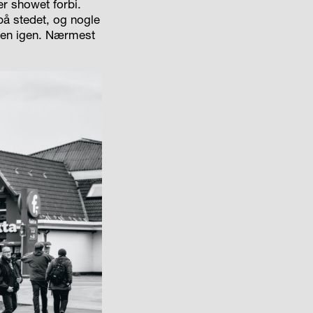
er showet forbi.
å stedet, og nogle
kken igen. Nærmest