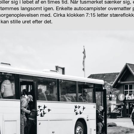
iller sig i løbet af en times tid. Når tusmørket sænker sig, 
tømmes langsomt igen. Enkelte autocampister overnatter p
morgenoplevelsen med. Cirka klokken 7:15 letter stæreflo
an stille uret efter det.