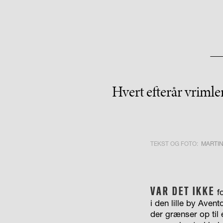
Hvert efterår vrimle
TEKST OG FOTO:
MARTIN
VAR DET IKKE
fo
i den lille by Aven
der grænser op til