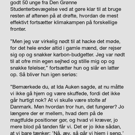
godt 50 unge fra Den Grønne
Studenterbevægelse ved at gøre klar til at bruge
resten af aftenen på at drøfte, hvordan de mest
effektivt fortsætter klimakampen på forskellige
fronter.
”Men jeg var virkelig nødt til at hacke det møde,
for det hele ender altid i gamle mænd, der rejser
sig op og snakker karbon-budgetter. Jeg var nødt
til at ofre min egen sejhed og stille mig op og
snakke følelser,” fortsætter hun og slår en latter
op. Så bliver hun igen seriøs:
”Bemærkede du, at Ida Auken sagde, at nu måtte
vi ikke gå hjem og være skuffede, fordi det ikke
går hurtigt nok? At vi skulle være stolte af
Danmark. Men hvordan tror hun, det fungerer? Jo
længere der er mellem, hvad dem på de
magtfulde positioner gør, og hvad vi kræver, jo
mere blod på tanden får vi. Det er jo ikke sådan,
at vi bare tænker: ’Nå, æv, så går vi hjem i seng.’