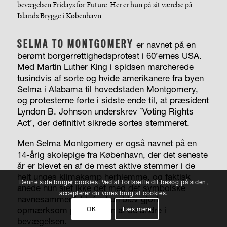
bevægelsen Fridays for Future. Her er hun på sit værelse på
Islands Brygge i København.
SELMA TO MONTGOMERY
er navnet på en
berømt borgerrettighedsprotest i 60’ernes USA.
Med Martin Luther King i spidsen marcherede
tusindvis af sorte og hvide amerikanere fra byen
Selma i Alabama til hovedstaden Montgomery,
og protesterne førte i sidste ende til, at præsident
Lyndon B. Johnson underskrev ’Voting Rights
Act’, der definitivt sikrede sortes stemmeret.
Men Selma Montgomery er også navnet på en
14-årig skolepige fra København, der det seneste
år er blevet en af de mest aktive stemmer i de
helt unges klimakamp herhjemme, og faktisk
Denne side bruger cookies. Ved at fortsætte dit besøg på siden,
anede hun slet ikke det med det symbolske
accepterer du vores brug af cookies.
navnesammenfald, før hun blev gjort
opmærksom på det af en af de andre i
OK
Læs mere
bevægelsen.