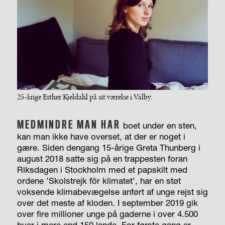
25-årige Esther Kjeldahl på sit værelse i Valby.
MEDMINDRE MAN HAR
boet under en sten,
kan man ikke have overset, at der er noget i
gære. Siden dengang 15-årige Greta Thunberg i
august 2018 satte sig på en trappesten foran
Riksdagen i Stockholm med et papskilt med
ordene ’Skolstrejk för klimatet’, har en støt
voksende klimabevægelse anført af unge rejst sig
over det meste af kloden. I september 2019 gik
over fire millioner unge på gaderne i over 4.500
byer i mere end 150 lande. For første gang er