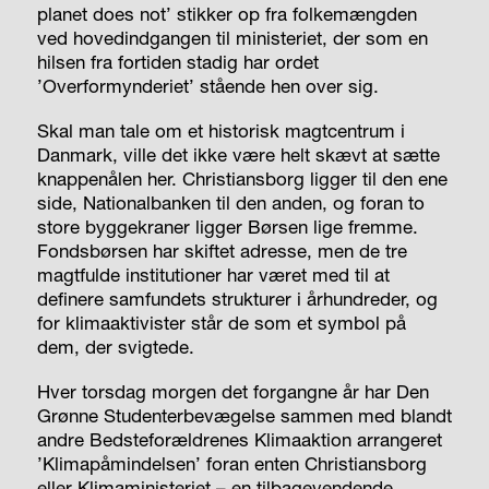
planet does not’ stikker op fra folkemængden
ved hovedindgangen til ministeriet, der som en
hilsen fra fortiden stadig har ordet
’Overformynderiet’ stående hen over sig.
Skal man tale om et historisk magtcentrum i
Danmark, ville det ikke være helt skævt at sætte
knappenålen her. Christiansborg ligger til den ene
side, Nationalbanken til den anden, og foran to
store byggekraner ligger Børsen lige fremme.
Fondsbørsen har skiftet adresse, men de tre
magtfulde institutioner har været med til at
definere samfundets strukturer i århundreder, og
for klimaaktivister står de som et symbol på
dem, der svigtede.
Hver torsdag morgen det forgangne år har Den
Grønne Studenterbevægelse sammen med blandt
andre Bedsteforældrenes Klimaaktion arrangeret
’Klimapåmindelsen’ foran enten Christiansborg
eller Klimaministeriet – en tilbagevendende