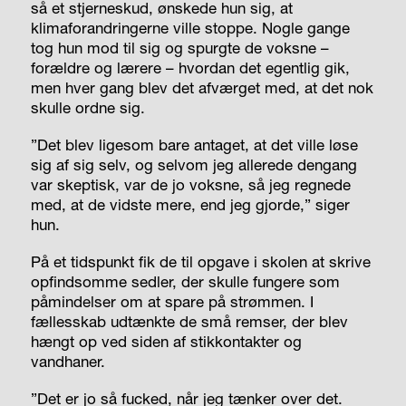
så et stjerneskud, ønskede hun sig, at
klimaforandringerne ville stoppe. Nogle gange
tog hun mod til sig og spurgte de voksne –
forældre og lærere – hvordan det egentlig gik,
men hver gang blev det afværget med, at det nok
skulle ordne sig.
”Det blev ligesom bare antaget, at det ville løse
sig af sig selv, og selvom jeg allerede dengang
var skeptisk, var de jo voksne, så jeg regnede
med, at de vidste mere, end jeg gjorde,” siger
hun.
På et tidspunkt fik de til opgave i skolen at skrive
opfindsomme sedler, der skulle fungere som
påmindelser om at spare på strømmen. I
fællesskab udtænkte de små remser, der blev
hængt op ved siden af stikkontakter og
vandhaner.
”Det er jo så fucked, når jeg tænker over det.