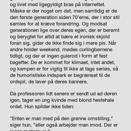
og livet med ligegyldigt bras på internettet.
Måske er der noget om det, men samtidig er de
den første generation siden 70’erne, der i stor stil
samles for at kræve forandring. Og modsat
generationen lige over deres egen, der er berømt
og berygtet for altid at bære et ironisk skjold
foran sig, gider de ikke finde sig i mere pis. Når
andre holder weekend, mødes curlingbørnene
tidligt, og der er ingen gulerod i form af fest
bagefter. De er kommet for klimaet, intet andet,
og kampen er for vigtig til ikke at tage seriøs, så
de humoristiske indspark er begrænset til de
ordspil, de laver på deres bannere.
Da professoren lidt senere er sendt ud ad døren
igen, tager en ung kvinde med blond hestehale
ordet. Hun spilder ikke tiden:
”Enten er man med på den grønne omstilling,”
siger hun, ”eller også arbejder man imod. Der er