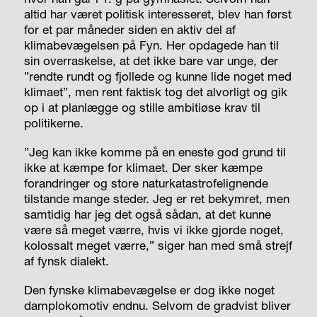
altid har været politisk interesseret, blev han først
for et par måneder siden en aktiv del af
klimabevægelsen på Fyn. Her opdagede han til
sin overraskelse, at det ikke bare var unge, der
”rendte rundt og fjollede og kunne lide noget med
klimaet”, men rent faktisk tog det alvorligt og gik
op i at planlægge og stille ambitiøse krav til
politikerne.
”Jeg kan ikke komme på en eneste god grund til
ikke at kæmpe for klimaet. Der sker kæmpe
forandringer og store naturkatastrofelignende
tilstande mange steder. Jeg er ret bekymret, men
samtidig har jeg det også sådan, at det kunne
være så meget værre, hvis vi ikke gjorde noget,
kolossalt meget værre,” siger han med små strejf
af fynsk dialekt.
Den fynske klimabevægelse er dog ikke noget
damplokomotiv endnu. Selvom de gradvist bliver