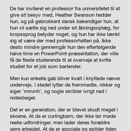
De har inviteret en professor fra universitetet til at
give sit besyv med, Heather Swanson hedder
hun, og på gebrokkent dansk bekendtgør hun, at
hun vil sætte sig ned under sit åbningsoplæg, for
kropssprog betyder noget, og hun har ikke tænkt
sig at være der med professorhatten på. Ikke
desto mindre gennemgår hun den efterfølgende
halve time en PowerPoint-præsentation, der ville
få de fleste studerende til at overveje at kvitte
studiet for et job som bartender.
Men kun enkelte gab bliver kvalt i knyttede næver
undervejs. I stedet lytter de fremmødte, nikker og
siger ’mmmh’, og nogle skribler ivrigt ned i
notesbøger.
Det er en generation, der er blevet skudt meget i
skoene. At de er curlingbørn, der ikke tør møde
reelle udfordringer, men lader deres forældre
gøre arbejdet. At de er asociale og spilder tiden