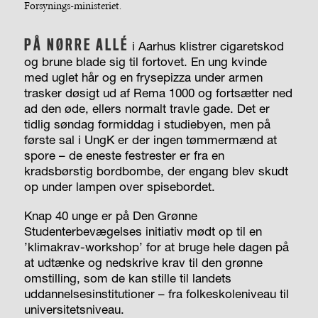
Forsynings-ministeriet.
PÅ NØRRE ALLÉ
i Aarhus klistrer cigaretskod
og brune blade sig til fortovet. En ung kvinde
med uglet hår og en frysepizza under armen
trasker døsigt ud af Rema 1000 og fortsætter ned
ad den øde, ellers normalt travle gade. Det er
tidlig søndag formiddag i studiebyen, men på
første sal i UngK er der ingen tømmermænd at
spore – de eneste festrester er fra en
kradsbørstig bordbombe, der engang blev skudt
op under lampen over spisebordet.
Knap 40 unge er på Den Grønne
Studenterbevægelses initiativ mødt op til en
’klimakrav-workshop’ for at bruge hele dagen på
at udtænke og nedskrive krav til den grønne
omstilling, som de kan stille til landets
uddannelsesinstitutioner – fra folkeskoleniveau til
universitetsniveau.