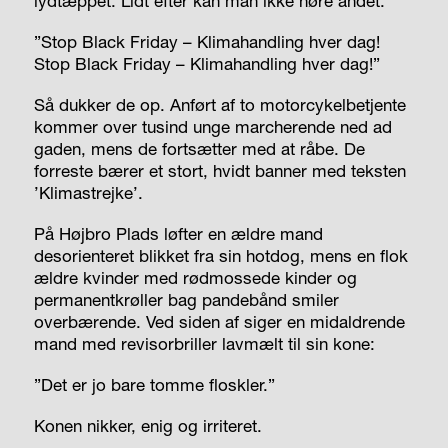
lydtæppet. Lidt efter kan man ikke høre andet:
”Stop Black Friday – Klimahandling hver dag!
Stop Black Friday – Klimahandling hver dag!”
Så dukker de op. Anført af to motorcykelbetjente
kommer over tusind unge marcherende ned ad
gaden, mens de fortsætter med at råbe. De
forreste bærer et stort, hvidt banner med teksten
’Klimastrejke’.
På Højbro Plads løfter en ældre mand
desorienteret blikket fra sin hotdog, mens en flok
ældre kvinder med rødmossede kinder og
permanentkrøller bag pandebånd smiler
overbærende. Ved siden af siger en midaldrende
mand med revisorbriller lavmælt til sin kone:
”Det er jo bare tomme floskler.”
Konen nikker, enig og irriteret.