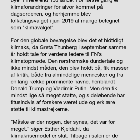
klimaforandringer for alvor kommet på
dagsordenen, og herhjemme blev
folketingsvalget i juni 2019 af mange betegnet
som ’klimavalget’.
For den globale bevægelse blev det et hidtidigt
klimaks, da Greta Thunberg i september samme
år holdt tale for verdens ledere til FN’s
klimatopmøde. Den rørstrømske dundertale og
ikke mindst måden, den blev holdt på, fik masser
af kritik, både fra almindelige mennesker og fra
en lang række prominente navne, heriblandt
Donald Trump og Vladimir Putin. Men den fik
mindst lige så meget støtte, og sideløbende har
titusindvis af forskere været ude og erklære
støtte til klimastrejkerne.
”Måske er der nogen, der synes, det var for
meget,” siger Esther Kjeldahl, da
klimakrisemødet er slut. Tilbage i salen er de