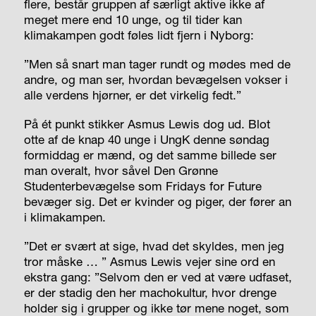
flere, består gruppen af særligt aktive ikke af
meget mere end 10 unge, og til tider kan
klimakampen godt føles lidt fjern i Nyborg:
”Men så snart man tager rundt og mødes med de
andre, og man ser, hvordan bevægelsen vokser i
alle verdens hjørner, er det virkelig fedt.”
På ét punkt stikker Asmus Lewis dog ud. Blot
otte af de knap 40 unge i UngK denne søndag
formiddag er mænd, og det samme billede ser
man overalt, hvor såvel Den Grønne
Studenterbevægelse som Fridays for Future
bevæger sig. Det er kvinder og piger, der fører an
i klimakampen.
”Det er svært at sige, hvad det skyldes, men jeg
tror måske … ” Asmus Lewis vejer sine ord en
ekstra gang: ”Selvom den er ved at være udfaset,
er der stadig den her machokultur, hvor drenge
holder sig i grupper og ikke tør mene noget, som