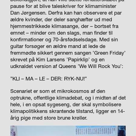
pause for at blive taleskriver for klimaminister
Dan Jørgensen. Derfra kan han observere et par
ældre kvinder, der deler sanghæfter ud med
hjemmestrikkede klimasange, der – bortset fra
emnet – minder om den slags, man finder til
konfirmationer og 70-årsfødselsdage. Med sin
guitar forsøger en ældre mand at lede de
fremmødte sikkert gennem sangen ’Green Friday’
skrevet på Kim Larsens ’Papirklip’ og en
udknaldet version af Queens ’We Will Rock You’:
”KLI – MA – LE – DER: RYK-NU!”
Scenariet er som et mikrokosmos af den
optrukne, offentlige klimadebat, og i midten af det
hele, i en opsat sygeseng, der skal symbolisere
klimapolitikkens skrantende tilstand, ligger en 14-
årig pige med store brune krøller.