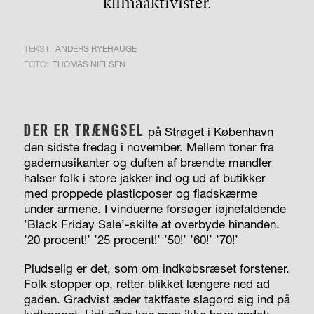
klimaaktivister.
TEKST:
ANDERS RYEHAUGE
FOTO:
THOMAS NIELSEN
DER ER TRÆNGSEL
på Strøget i København
den sidste fredag i november. Mellem toner fra
gademusikanter og duften af brændte mandler
halser folk i store jakker ind og ud af butikker
med proppede plasticposer og fladskærme
under armene. I vinduerne forsøger iøjnefaldende
’Black Friday Sale’-skilte at overbyde hinanden.
’20 procent!’ ’25 procent!’ ’50!’ ’60!’ ’70!’
Pludselig er det, som om indkøbsræset forstener.
Folk stopper op, retter blikket længere ned ad
gaden. Gradvist æder taktfaste slagord sig ind på