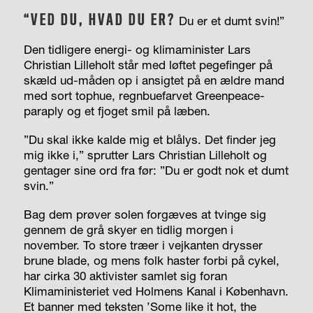
“VED DU, HVAD DU ER?
Du er et dumt svin!”
Den tidligere energi- og klimaminister Lars
Christian Lilleholt står med løftet pegefinger på
skæld ud-måden op i ansigtet på en ældre mand
med sort tophue, regnbuefarvet Greenpeace-
paraply og et fjoget smil på læben.
”Du skal ikke kalde mig et blålys. Det finder jeg
mig ikke i,” sprutter Lars Christian Lilleholt og
gentager sine ord fra før: ”Du er godt nok et dumt
svin.”
Bag dem prøver solen forgæves at tvinge sig
gennem de grå skyer en tidlig morgen i
november. To store træer i vejkanten drysser
brune blade, og mens folk haster forbi på cykel,
har cirka 30 aktivister samlet sig foran
Klimaministeriet ved Holmens Kanal i København.
Et banner med teksten ’Some like it hot, the