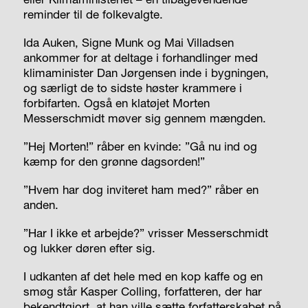
reminder til de folkevalgte.
Ida Auken, Signe Munk og Mai Villadsen
ankommer for at deltage i forhandlinger med
klimaminister Dan Jørgensen inde i bygningen,
og særligt de to sidste høster krammere i
forbifarten. Også en klatøjet Morten
Messerschmidt møver sig gennem mængden.
”Hej Morten!” råber en kvinde: ”Gå nu ind og
kæmp for den grønne dagsorden!”
”Hvem har dog inviteret ham med?” råber en
anden.
”Har I ikke et arbejde?” vrisser Messerschmidt
og lukker døren efter sig.
I udkanten af det hele med en kop kaffe og en
smøg står Kasper Colling, forfatteren, der har
bekendtgjort, at han ville sætte forfatterskabet på