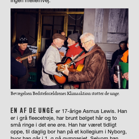
ingen mellemvej.”
Bevægelsen Bedsteforældrenes Klimaaktion støtter de unge.
EN AF DE UNGE
er 17-årige Asmus Lewis. Han
er i grå fleecetrøje, har brunt bølget hår og to
små ringe i det ene øre. Han har været tidligt
oppe, til daglig bor han på et kollegium i Nyborg,
hvor han går i 1. g på gymnasiet. Selvom han