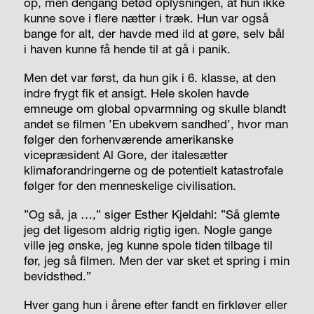
op, men dengang betød oplysningen, at hun ikke
kunne sove i flere nætter i træk. Hun var også
bange for alt, der havde med ild at gøre, selv bål
i haven kunne få hende til at gå i panik.
Men det var først, da hun gik i 6. klasse, at den
indre frygt fik et ansigt. Hele skolen havde
emneuge om global opvarmning og skulle blandt
andet se filmen ’En ubekvem sandhed’, hvor man
følger den forhenværende amerikanske
vicepræsident Al Gore, der italesætter
klimaforandringerne og de potentielt katastrofale
følger for den menneskelige civilisation.
”Og så, ja …,” siger Esther Kjeldahl: ”Så glemte
jeg det ligesom aldrig rigtig igen. Nogle gange
ville jeg ønske, jeg kunne spole tiden tilbage til
før, jeg så filmen. Men der var sket et spring i min
bevidsthed.”
Hver gang hun i årene efter fandt en firkløver eller