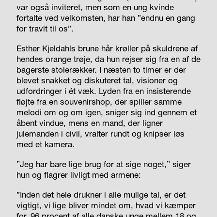
var også inviteret, men som en ung kvinde
fortalte ved velkomsten, har han ”endnu en gang
for travlt til os”.
Esther Kjeldahls brune hår krøller på skuldrene af
hendes orange trøje, da hun rejser sig fra en af de
bagerste stolerækker. I næsten to timer er der
blevet snakket og diskuteret tal, visioner og
udfordringer i ét væk. Lyden fra en insisterende
fløjte fra en souvenirshop, der spiller samme
melodi om og om igen, sniger sig ind gennem et
åbent vindue, mens en mand, der ligner
julemanden i civil, vralter rundt og knipser løs
med et kamera.
”Jeg har bare lige brug for at sige noget,” siger
hun og flagrer livligt med armene:
”Inden det hele drukner i alle mulige tal, er det
vigtigt, vi lige bliver mindet om, hvad vi kæmper
for. 96 procent af alle danske unge mellem 18 og