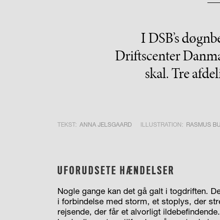
I DSB’s døgnb
Driftscenter Danma
skal. Tre afde
TEKST:
ANNA JELSGAARD
ILLUSTRATION:
RASMUS B
UFORUDSETE HÆNDELSER
Nogle gange kan det gå galt i togdriften. 
i forbindelse med storm, et stoplys, der str
rejsende, der får et alvorligt ildebefinden