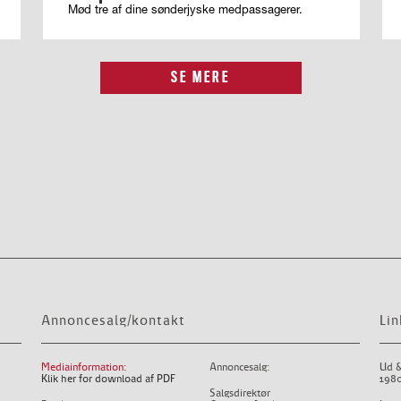
Mød tre af dine sønderjyske medpassagerer.
SE MERE
Annoncesalg/kontakt
Lin
Mediainformation:
Annoncesalg:
Ud &
Klik her for download af PDF
1980
Salgsdirektør