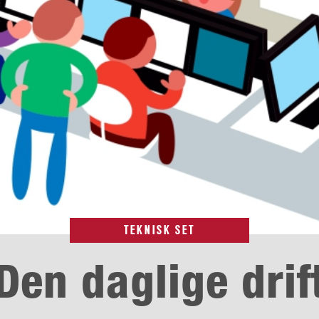
TEKNISK SET
Den daglige drif