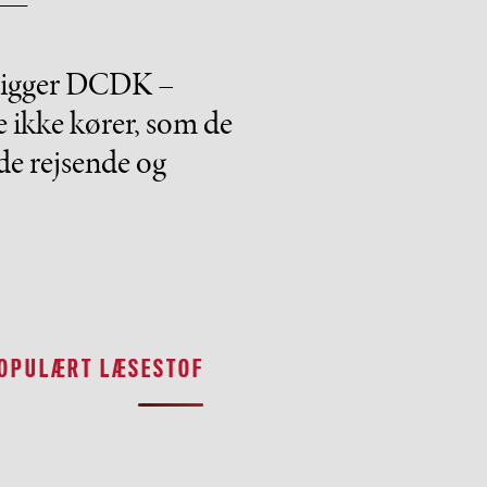
 ligger DCDK –
 ikke kører, som de
 de rejsende og
OPULÆRT LÆSESTOF