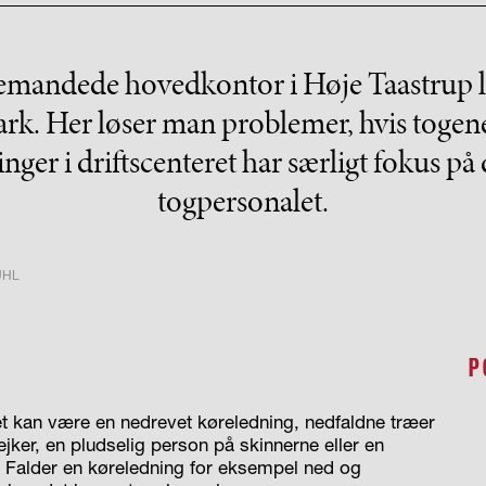
emandede hovedkontor i Høje Taastrup
rk. Her løser man problemer, hvis togene
linger i driftscenteret har særligt fokus på
togpersonalet.
UHL
P
Det kan være en nedrevet køreledning, nedfaldne træer
ejker, en pludselig person på skinnerne eller en
de. Falder en køreledning for eksempel ned og