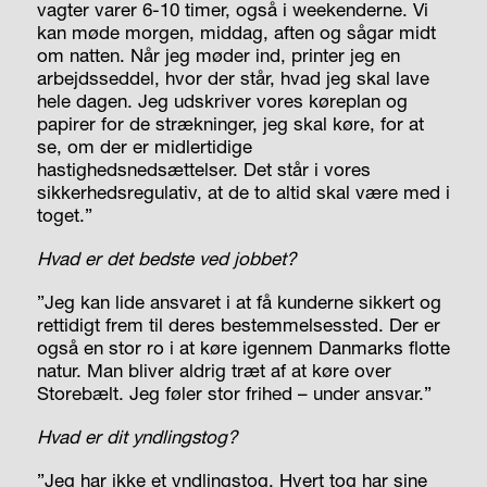
vagter varer 6-10 timer, også i weekenderne. Vi
kan møde morgen, middag, aften og sågar midt
om natten. Når jeg møder ind, printer jeg en
arbejdsseddel, hvor der står, hvad jeg skal lave
hele dagen. Jeg udskriver vores køreplan og
papirer for de strækninger, jeg skal køre, for at
se, om der er midlertidige
hastighedsnedsættelser. Det står i vores
sikkerhedsregulativ, at de to altid skal være med i
toget.”
Hvad er det bedste
ved jobbet?
”Jeg kan lide ansvaret i at få kunderne sikkert og
rettidigt frem til deres bestemmelsessted. Der er
også en stor ro i at køre igennem Danmarks flotte
natur. Man bliver aldrig træt af at køre over
Storebælt. Jeg føler stor frihed – under ansvar.”
Hvad er dit yndlingstog?
”Jeg har ikke et yndlingstog. Hvert tog har sine