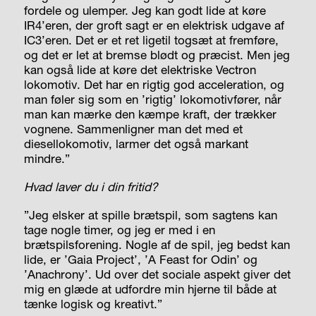
fordele og ulemper. Jeg kan godt lide at køre
IR4’eren, der groft sagt er en elektrisk udgave af
IC3’eren. Det er et ret ligetil togsæt at fremføre,
og det er let at bremse blødt og præcist. Men jeg
kan også lide at køre det elektriske Vectron
lokomotiv. Det har en rigtig god acceleration, og
man føler sig som en ’rigtig’ lokomotivfører, når
man kan mærke den kæmpe kraft, der trækker
vognene. Sammenligner man det med et
diesellokomotiv, larmer det også markant
mindre.”
Hvad laver du i din fritid?
”Jeg elsker at spille brætspil, som sagtens kan
tage nogle timer, og jeg er med i en
brætspilsforening. Nogle af de spil, jeg bedst kan
lide, er ’Gaia Project’, ’A Feast for Odin’ og
’Anachrony’. Ud over det sociale aspekt giver det
mig en glæde at udfordre min hjerne til både at
tænke logisk og kreativt.”