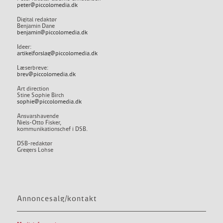
peter@piccolomedia.dk
Digital redaktør
Benjamin Dane
benjamin@piccolomedia.dk
Ideer:
artikelforslag@piccolomedia.dk
Læserbreve:
brev@piccolomedia.dk
Art direction
Stine Sophie Birch
sophie@piccolomedia.dk
Ansvarshavende
Niels-Otto Fisker,
kommunikationschef i DSB.
DSB-redaktør
Gregers Lohse
Annoncesalg/kontakt