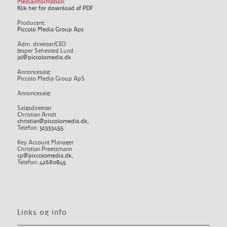
Mediainformation:
Klik her for download af PDF
Producent:
Piccolo Media Group Aps
Adm. direktør/CEO
Jesper Sehested Lund
jsl@piccolomedia.dk
Annoncesalg:
Piccolo Media Group ApS
Annoncesalg:
Salgsdirektør
Christian Arndt
christian@piccolomedia.dk
,
Telefon:
51333455
Key Account Manager
Christian Preetzmann
cp@piccolomedia.dk
,
Telefon:
42680845
Links og info