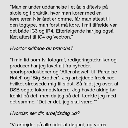
”Man er under uddannelse i et år, skiftevis på
skole og i praktik, hvor man kører med en
kørelærer. Når året er omme, får man attest til
den togtype, man først må køre. I mit tilfælde var
det både IC3 og IR4. Efterfølgende har jeg også
fået attest til IC4 og Vectron.”
Hvorfor skiftede du
branche?
”I min tid som tv-fotograf, redigeringstekniker og
producer har jeg lavet alt fra nyheder,
sportsproduktioner og ’Aften­showet’ til ’Paradise
Hotel’ og ’Big Brother’. Jeg arbejdede freelance,
hvilket stressede mig til sidst. Så faldt jeg over, at
DSB søgte lokomotiv­førere. Jeg havde aldrig før
tænkt på det, men da jeg så det, tænkte jeg med
det samme: ’Det er det, jeg skal være.’”
Hvordan ser din
arbejdsdag ud?
”Vi arbejder på alle tider af døgnet, og vores