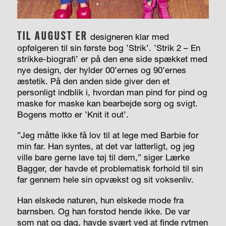
TIL AUGUST ER
designeren klar med
opfølgeren til sin første bog ’Strik’. ’Strik 2 – En
strikke-biografi’ er på den ene side spækket med
nye design, der hylder 00’ernes og 90’ernes
æstetik. På den anden side giver den et
personligt indblik i, hvordan man pind for pind og
maske for maske kan bearbejde sorg og svigt.
Bogens motto er ’Knit it out’.
”Jeg måtte ikke få lov til at lege med Barbie for
min far. Han syntes, at det var latterligt, og jeg
ville bare gerne lave tøj til dem,” siger Lærke
Bagger, der havde et problematisk forhold til sin
far gennem hele sin opvækst og sit voksenliv.
Han elskede naturen, hun elskede mode fra
barnsben. Og han forstod hende ikke. De var
som nat og dag, havde svært ved at finde rytmen