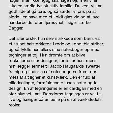
noget, man ikke rigtig skal sige højt, men vi er
ikke en særlig fysisk aktiv familie. Du ved, vi kan
godt lide at gå ture, og så sætter vi pris på at
sidde i en have med et koldt glas vin og at lave
håndarbejde foran fjernsynet,” siger Lærke
Bagger.
Det allerførste, hun selv strikkede som barn, var
et stribet halstørklæde i røde og koboltblå striber,
og så fyldte hun ellers sine notesbøger op med
tegninger af tøj. Hun drømte om at blive
rockstjerne eller designer, fortæller hun, mens
hun lægger ærmet til Jacob Haugaards sweater
fra sig og finder en af notesbøgerne frem, der
mest af alt ligner et kunstværk. Den er fuld af
billedcollager, formfuldendte tusch-noter og tøj-
design. En af tegningerne er en cardigan med en
stor plysset kant. Barndoms-tegningen er vakt til
live og hænger på en bøjle på en af værkstedets
reoler.