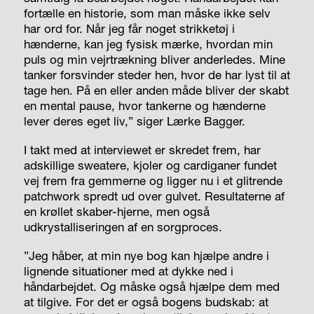
fortælle en historie, som man måske ikke selv
har ord for. Når jeg får noget strikketøj i
hænderne, kan jeg fysisk mærke, hvordan min
puls og min vejrtrækning bliver anderledes. Mine
tanker forsvinder steder hen, hvor de har lyst til at
tage hen. På en eller anden måde bliver der skabt
en mental pause, hvor tankerne og hænderne
lever deres eget liv,” siger Lærke Bagger.
I takt med at interviewet er skredet frem, har
adskillige sweatere, kjoler og cardiganer fundet
vej frem fra gemmerne og ligger nu i et glitrende
patchwork spredt ud over gulvet. Resultaterne af
en krøllet skaber-hjerne, men også
udkrystalliseringen af en sorgproces.
”Jeg håber, at min nye bog kan hjælpe andre i
lignende situationer med at dykke ned i
håndarbejdet. Og måske også hjælpe dem med
at tilgive. For det er også bogens budskab: at