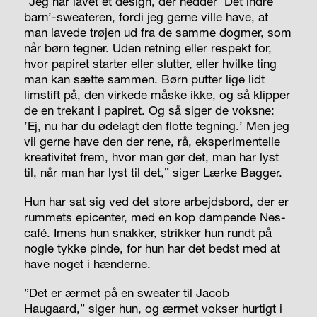
”Jeg har lavet et design, der hedder ’Det indre
barn’-sweateren, fordi jeg gerne ville have, at
man lavede trøjen ud fra de samme dogmer, som
når børn tegner. Uden retning eller respekt for,
hvor papiret starter eller slutter, eller hvilke ting
man kan sætte sammen. Børn putter lige lidt
limstift på, den virkede måske ikke, og så klipper
de en trekant i papiret. Og så siger de voksne:
’Ej, nu har du ødelagt den flotte tegning.’ Men jeg
vil gerne have den der rene, rå, eksperimentelle
kreativitet frem, hvor man gør det, man har lyst
til, når man har lyst til det,” siger Lærke Bagger.
Hun har sat sig ved det store arbejdsbord, der er
rummets epicenter, med en kop dampende Nes­
café. Imens hun snakker, strikker hun rundt på
nogle tykke pinde, for hun har det bedst med at
have noget i hænderne.
”Det er ærmet på en sweater til Jacob
Haugaard,” siger hun, og ærmet vokser hurtigt i