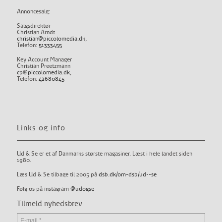
Annoncesalg:
Salgsdirektør
Christian Arndt
christian@piccolomedia.dk
,
Telefon:
51333455
Key Account Manager
Christian Preetzmann
cp@piccolomedia.dk
,
Telefon:
42680845
Links og info
Ud & Se er et af Danmarks største magasiner. Læst i hele landet siden
1980.
Læs Ud & Se tilbage til 2005 på
dsb.dk/om-dsb/ud--se
Følg os på instagram
@udogse
Tilmeld nyhedsbrev