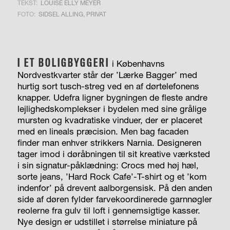
TEKST:
LOUISE ELLY MEYER
FOTO:
SIDSEL ALLING, PRIVAT
I ET BOLIGBYGGERI
i Københavns
Nordvestkvarter står der ’Lærke Bagger’ med
hurtig sort tusch-streg ved en af dørtelefonens
knapper. Udefra ligner bygningen de fleste andre
lejlighedskomplekser i bydelen med sine grålige
mursten og kvadratiske vinduer, der er placeret
med en lineals præcision. Men bag facaden
finder man enhver strikkers Narnia. Designeren
tager imod i døråbningen til sit kreative værksted
i sin signatur-påklædning: Crocs med høj hæl,
sorte jeans, ’Hard Rock Cafe’-T-shirt og et ’kom
indenfor’ på drevent aalborgensisk. På den anden
side af døren fylder farve­koordinerede garnnøgler
reolerne fra gulv til loft i gennemsigtige kasser.
Nye design er udstillet i størrelse miniature på