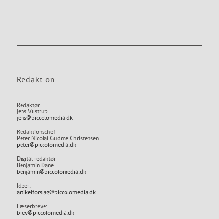
Redaktion
Redaktør
Jens Vilstrup
jens@piccolomedia.dk
Redaktionschef
Peter Nicolai Gudme Christensen
peter@piccolomedia.dk
Digital redaktør
Benjamin Dane
benjamin@piccolomedia.dk
Ideer:
artikelforslag@piccolomedia.dk
Læserbreve:
brev@piccolomedia.dk