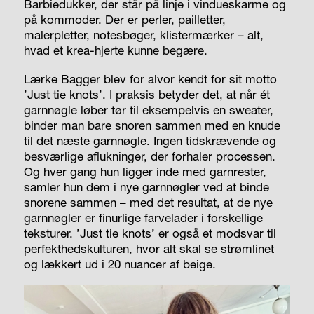
Barbiedukker, der står på linje i vindueskarme og
på kommoder. Der er perler, pailletter,
malerpletter, notesbøger, klistermærker – alt,
hvad et krea-hjerte kunne begære.
Lærke Bagger blev for alvor kendt for sit motto
’Just tie knots’. I praksis betyder det, at når ét
garnnøgle løber tør til eksempelvis en sweater,
binder man bare snoren sammen med en knude
til det næste garnnøgle. Ingen tidskrævende og
besværlige aflukninger, der forhaler processen.
Og hver gang hun ligger inde med garnrester,
samler hun dem i nye garnnøgler ved at binde
snorene sammen – med det resultat, at de nye
garnnøgler er finurlige farvelader i forskellige
teksturer. ’Just tie knots’ er også et modsvar til
perfekthedskulturen, hvor alt skal se strømlinet
og lækkert ud i 20 nuancer af beige.