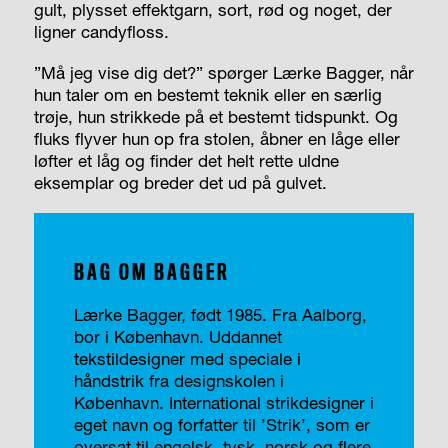
gult, plysset effektgarn, sort, rød og noget, der
ligner candyfloss.
”Må jeg vise dig det?” spørger Lærke Bagger, når
hun taler om en bestemt teknik eller en særlig
trøje, hun strikkede på et bestemt tidspunkt. Og
fluks flyver hun op fra stolen, åbner en låge eller
løfter et låg og finder det helt rette uldne
eksemplar og breder det ud på gulvet.
BAG OM BAGGER
Lærke Bagger, født 1985. Fra Aalborg,
bor i København. Uddannet
tekstildesigner med speciale i
håndstrik fra designskolen i
København. International strikdesigner i
eget navn og forfatter til ’Strik’, som er
oversat til engelsk, tysk, norsk og flere