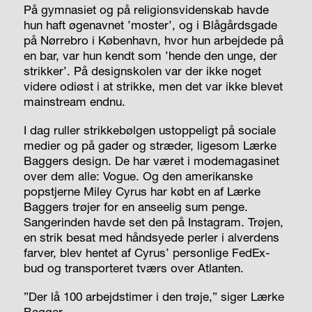
På gymnasiet og på religionsvidenskab havde
hun haft øgenavnet ’moster’, og i Blågårdsgade
på Nørrebro i København, hvor hun arbejdede på
en bar, var hun kendt som ’hende den unge, der
strikker’. På designskolen var der ikke noget
videre odiøst i at strikke, men det var ikke blevet
mainstream endnu.
I dag ruller strikkebølgen ustoppeligt på sociale
medier og på gader og stræder, ligesom Lærke
Baggers design. De har været i modemagasinet
over dem alle: Vogue. Og den amerikanske
popstjerne Miley Cyrus har købt en af Lærke
Baggers trøjer for en anseelig sum penge.
Sangerinden havde set den på Instagram. Trøjen,
en strik besat med håndsyede perler i alverdens
farver, blev hentet af Cyrus’ personlige FedEx-
bud og transporteret tværs over Atlanten.
”Der lå 100 arbejdstimer i den trøje,” siger Lærke
Bagger.