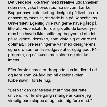
Det vældede ikke frem med kreative uddannelser
i den nordjyske hovedstad, så selvom Lærke
Bagger havde strikket og designet på livet løs op
gennem gymnasiet, startede hun på Københavns
Universitet. Egentlig ville hun gerne have gået på
litteraturvidenskab, for der gik alle de lækre fyre,
men hun havde ikke snittet og begyndte i stedet
på religionsvidenskab, som viste sig at være ret
optimalt. Forelæsningerne var med designerens
egne ord som en live-udgave af et rigtig godt P1-
program, og så kunne man sidde og strikke
imens.
Efter første semester droppede hun imidlertid ud
og kom som 24-årig ind på designskolen i
København i første hug.
”Det var den der følelse af at finde det rette
univers. For første gang i mange år kunne jeg
virkelig bare slappe af og lade mig føre med.”