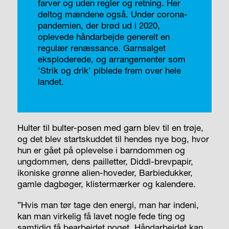
farver og uden regler og retning. Her
deltog mændene også. Under corona-
pandemien, der brød ud i 2020,
oplevede håndarbejde generelt en
regulær renæssance. Garnsalget
eksploderede, og arrangementer som
’Strik og drik’ piblede frem over hele
landet.
Hulter til bulter-posen med garn blev til en trøje,
og det blev startskuddet til hendes nye bog, hvor
hun er gået på oplevelse i barndommen og
ungdommen, dens pailletter, Diddl-brevpapir,
ikoniske grønne alien-hoveder, Barbiedukker,
gamle dagbøger, klistermærker og kalendere.
”Hvis man tør tage den energi, man har indeni,
kan man virkelig få lavet nogle fede ting og
samtidig få bearbejdet noget. Håndarbejdet kan