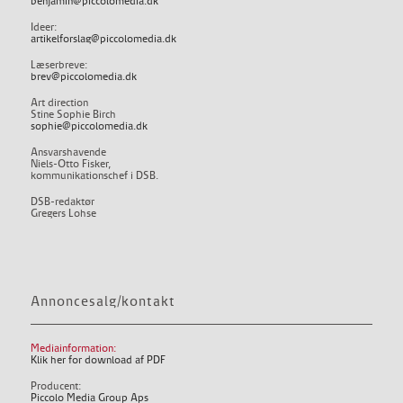
benjamin@piccolomedia.dk
Ideer:
artikelforslag@piccolomedia.dk
Læserbreve:
brev@piccolomedia.dk
Art direction
Stine Sophie Birch
sophie@piccolomedia.dk
Ansvarshavende
Niels-Otto Fisker,
kommunikationschef i DSB.
DSB-redaktør
Gregers Lohse
Annoncesalg/kontakt
Mediainformation:
Klik her for download af PDF
Producent:
Piccolo Media Group Aps