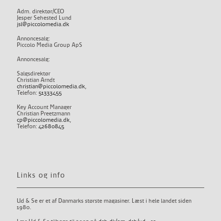
Adm. direktør/CEO
Jesper Sehested Lund
jsl@piccolomedia.dk
Annoncesalg:
Piccolo Media Group ApS
Annoncesalg:
Salgsdirektør
Christian Arndt
christian@piccolomedia.dk
,
Telefon:
51333455
Key Account Manager
Christian Preetzmann
cp@piccolomedia.dk
,
Telefon:
42680845
Links og info
Ud & Se er et af Danmarks største magasiner. Læst i hele landet siden
1980.