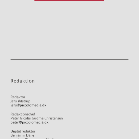
Redaktion
Redaktør
Jens Vilstrup
jens@piccolomedia.dk
Redaktionschef
Peter Nicolai Gudme Christensen
peter@piccolomedia.dk
Digital redaktør
Benjamin Dane