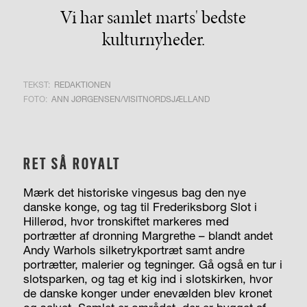
Vi har samlet marts' bedste
kulturnyheder.
TEKST:
REDAKTIONEN
FOTO:
ANN JØRGENSEN/VISITNORDSJÆLLAND
RET SÅ ROYALT
Mærk det historiske vingesus bag den nye
danske konge, og tag til Frederiksborg Slot i
Hillerød, hvor tronskiftet markeres med
portrætter af dronning Margrethe – blandt andet
Andy Warhols silketrykportræt samt andre
portrætter, malerier og tegninger. Gå også en tur i
slotsparken, og tag et kig ind i slotskirken, hvor
de danske konger under enevælden blev kronet