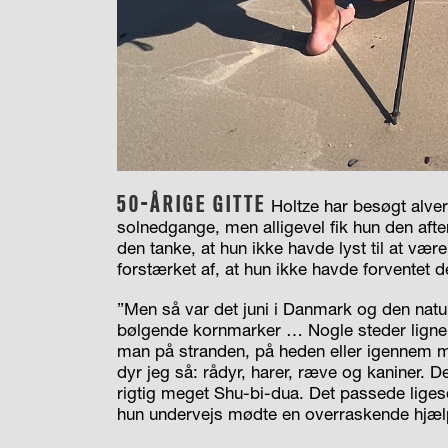
50-ÅRIGE GITTE
Holtze har besøgt alve
solnedgange, men alligevel fik hun den aft
den tanke, at hun ikke havde lyst til at væ
forstærket af, at hun ikke havde forventet 
”Men så var det juni i Danmark og den natur
bølgende kornmarker … Nogle steder ligner
man på stranden, på heden eller igennem m
dyr jeg så: rådyr, harer, ræve og kaniner. D
rigtig meget Shu-bi-dua. Det passede ligeso
hun undervejs mødte en overraskende hj