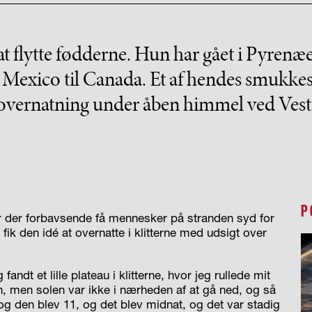
at flytte fødderne. Hun har gået i Pyrenæ
a Mexico til Canada. Et af hendes smukke
overnatning under åben himmel ved Vest
P
ar der forbavsende få mennesker på stranden syd for
fik den idé at overnatte i klitterne med udsigt over
andt et lille plateau i klitterne, hvor jeg rullede mit
n, men solen var ikke i nærheden af at gå ned, og så
 og den blev 11, og det blev midnat, og det var stadig