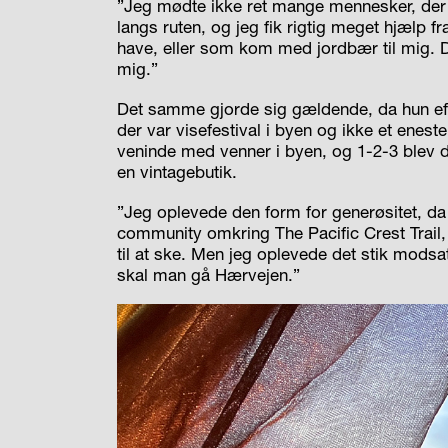
”Jeg mødte ikke ret man­­ge mennesker, der
langs ruten, og jeg fik rigtig meget hjælp fra
have, eller som kom med jordbær til mig. D
mig.”
Det samme gjorde sig gældende, da hun efte
der var visefestival i byen og ikke et enes
veninde med venner i byen, og 1-2-3 blev de
en vintagebutik.
”Jeg oplevede den form for generøsitet, da
community
omkring The Pacific Crest Trail
til at ske. Men jeg oplevede det stik mods
skal man gå Hærvejen.”