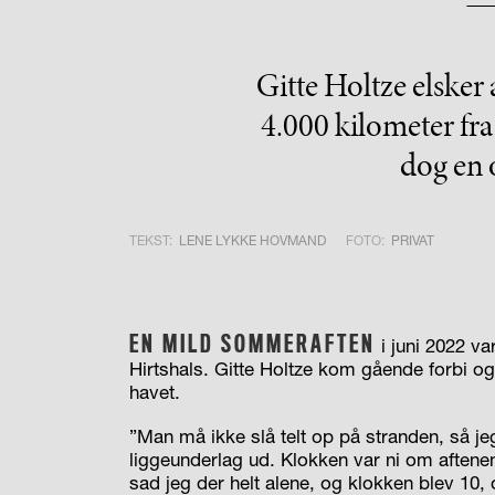
Gitte Holtze elsker 
4.000 kilometer fr
dog en 
TEKST:
LENE LYKKE HOVMAND
FOTO:
PRIVAT
EN MILD SOMMERAFTEN
i juni 2022 v
Hirtshals. Gitte Holtze kom gående forbi og 
havet.
”Man må ikke slå telt op på stranden, så jeg f
liggeunderlag ud. Klokken var ni om aftene
sad jeg der helt alene, og klokken blev 10,