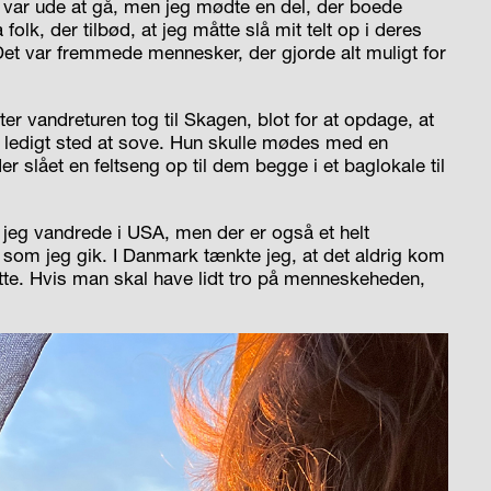
 var ude at gå, men jeg mødte en del, der boede
 folk, der tilbød, at jeg måtte slå mit telt op i deres
et var fremmede mennesker, der gjorde alt muligt for
r vandreturen tog til Skagen, blot for at opdage, at
te ledigt sted at sove. Hun skulle mødes med en
r slået en feltseng op til dem begge i et baglokale til
 jeg vandrede i USA, men der er også et helt
, som jeg gik. I Danmark tænkte jeg, at det aldrig kom
atte. Hvis man skal have lidt tro på menneskeheden,