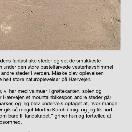
rdens fantastiske steder og set de smukkeste
en under den store pastelfarvede vesterhavshimmel
re andre steder i verden. Måske blev oplevelsen
de helt store naturoplevelser på Hærvejen.
, vi har med valmuer i grøftekanten, solen og
 Hærvejen et mountainbikespor, andre steder går
arker, og jeg blev undervejs optaget af, hvor mange
er gik så meget Morten Korch i mig, og jeg fik hørt
m bare til landskabet,” griner hun og fortæller, at
ælpsomhed.